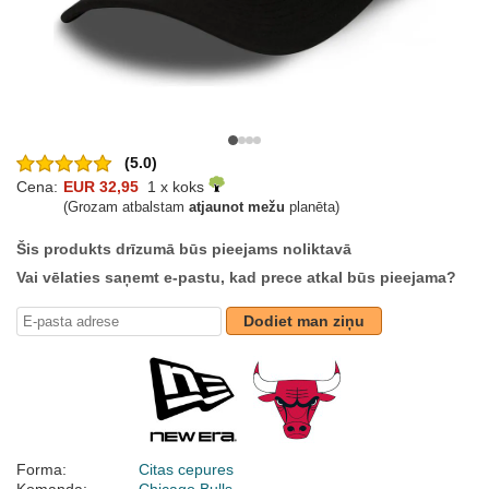
(5.0)
Cena:
EUR 32,95
1 x koks
(Grozam atbalstam
atjaunot mežu
planēta)
Šis produkts drīzumā būs pieejams noliktavā
Vai vēlaties saņemt e-pastu, kad prece atkal būs pieejama?
Dodiet man ziņu
Forma:
Citas cepures