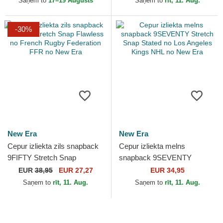
Saņem to
17–19 Augusts
Saņem to
rīt, 11. Aug.
Era
-30%
New Era
New Era
Cepur izliekta zils snapback
Cepur izliekta melns
9FIFTY Stretch Snap
snapback 9SEVENTY
Flawless no French Rugby
Stretch Snap Stated no Los
EUR
38,95
EUR 27,27
EUR 34,95
Federation FFR no New Era
Angeles Kings NHL no New
Saņem to
rīt, 11. Aug.
Saņem to
rīt, 11. Aug.
Era