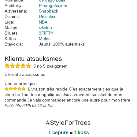
Komanda:
Chicago Bulls
Auditorija:
Pieaugušajiem
Aizvēršana:
Snapback
Dizains:
Unisekss
Līga:
NBA
Maliņš:
izliekta
Siluets:
9FIFTY
Krāsa:
Melns
Stāvoklis:
Jauns; 100% autentisks
Klientu atsauksmes
5 no 5 zvaigznēm
1 klientu atsauksmes
Une énorme joie
Livraison très rapide C'es exactement c'es que je
cherche Tout tes magnifiques Jsuis vraiment satisfait de mon
commande Je vais commander encore une autre pour mon frère
Publicēts 2025-03-12 ar Dia
#StyleForTrees
1 cepure
=
1 koks