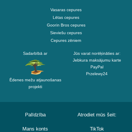
Vasaras cepures
Lētas cepures
Goorin Bros cepures
Sieviešu cepures
Cepures zēniem
Sadarbībā ar
Jūs varat norēķināties ar:
Jebkura maksājumu karte
PayPal
Przelewy24
Ēdenes mežu atjaunošanas
projekti
Palīdzība
Atrodiet mūs šeit:
Mans konts
TikTok