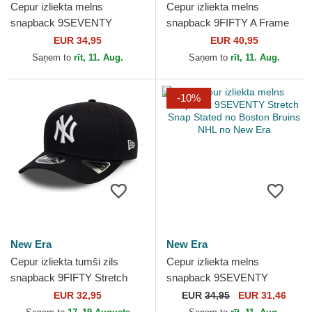
Cepur izliekta melns
Cepur izliekta melns
snapback 9SEVENTY
snapback 9FIFTY A Frame
Stretch Snap Stated no
Precurved Hardwood
EUR 34,95
EUR 40,95
Chicago Blackhawks NHL no
Classics no Chicago Bulls
Saņem to
rīt, 11. Aug.
Saņem to
rīt, 11. Aug.
New Era
NBA no...
-10%
New Era
New Era
Cepur izliekta tumši zils
Cepur izliekta melns
snapback 9FIFTY Stretch
snapback 9SEVENTY
Snap no New York Yankees
Stretch Snap Stated no
EUR 32,95
EUR
34,95
EUR 31,46
MLB no New Era
Boston Bruins NHL no New