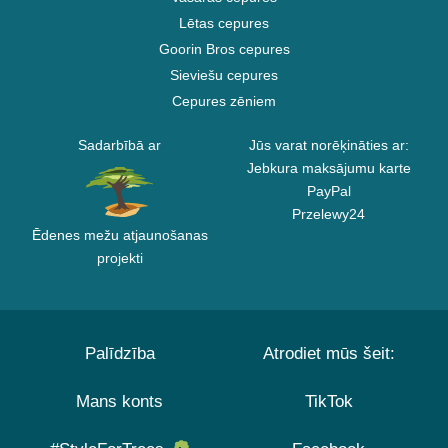
Lētas cepures
Goorin Bros cepures
Sieviešu cepures
Cepures zēniem
Sadarbībā ar
Jūs varat norēķināties ar:
Jebkura maksājumu karte
PayPal
Przelewy24
Ēdenes mežu atjaunošanas
projekti
Palīdzība
Atrodiet mūs šeit:
Mans konts
TikTok