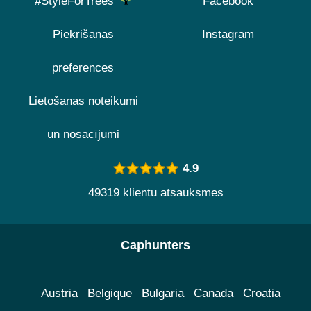
#StyleForTrees
Facebook
Piekrišanas
Instagram
preferences
Lietošanas noteikumi
un nosacījumi
4.9
49319 klientu atsauksmes
Caphunters
Austria
Belgique
Bulgaria
Canada
Croatia