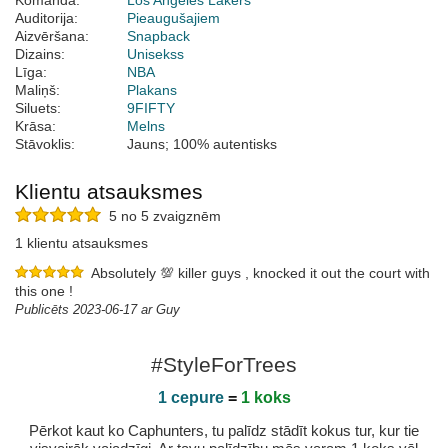
Komanda:
Los Angeles Lakers
Auditorija:
Pieaugušajiem
Aizvēršana:
Snapback
Dizains:
Unisekss
Līga:
NBA
Maliņš:
Plakans
Siluets:
9FIFTY
Krāsa:
Melns
Stāvoklis:
Jauns; 100% autentisks
Klientu atsauksmes
5 no 5 zvaigznēm
1 klientu atsauksmes
Absolutely 💯 killer guys , knocked it out the court with
this one !
Publicēts 2023-06-17 ar Guy
#StyleForTrees
1 cepure
=
1 koks
Pērkot kaut ko Caphunters, tu palīdz stādīt kokus tur, kur tie