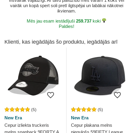
visvairāk vajadzīgi. Ar tavu palīdzību mēs varam 1 koks vēl
vairāk un kopā spert soli pretī ilgtspējai un labākai nākotnei
ikvienam.
Mēs jau esam iestādījuši
259.737
koki
Paldies!
Klienti, kas iegādājās šo produktu, iegādājās arī
(5)
(5)
New Era
New Era
Cepur izliekta truckeris
Cepur plakana melns
melns snapback 9FORTY A
piegulošs 59FIFTY League