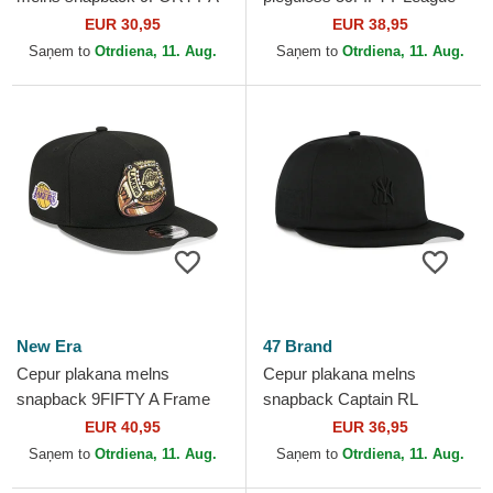
Frame Tonal no Los Angeles
Essential no Los Angeles
EUR 30,95
EUR 38,95
Lakers NBA no New Era
Dodgers MLB no New Era
Saņem to
Otrdiena, 11. Aug.
Saņem to
Otrdiena, 11. Aug.
New Era
47 Brand
Cepur plakana melns
Cepur plakana melns
snapback 9FIFTY A Frame
snapback Captain RL
Ring no Los Angeles Lakers
Contemporary no New York
EUR 40,95
EUR 36,95
NBA no New Era
Yankees MLB no 47 Brand
Saņem to
Otrdiena, 11. Aug.
Saņem to
Otrdiena, 11. Aug.