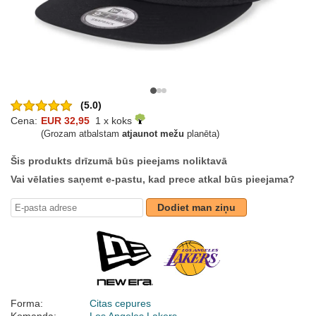
(5.0)
Cena:
EUR 32,95
1 x koks
(Grozam atbalstam
atjaunot mežu
planēta)
Šis produkts drīzumā būs pieejams noliktavā
Vai vēlaties saņemt e-pastu, kad prece atkal būs pieejama?
Dodiet man ziņu
Forma:
Citas cepures