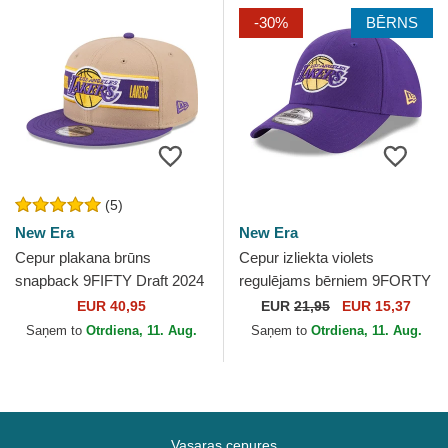
-30%
BĒRNS
(5)
New Era
New Era
Cepur plakana brūns
Cepur izliekta violets
snapback 9FIFTY Draft 2024
regulējams bērniem 9FORTY
no Los Angeles Lakers NBA
The League no Los Angeles
EUR 40,95
EUR
21,95
EUR 15,37
no New Era
Lakers NBA no New Era
Saņem to
Otrdiena, 11. Aug.
Saņem to
Otrdiena, 11. Aug.
Vasaras cepures