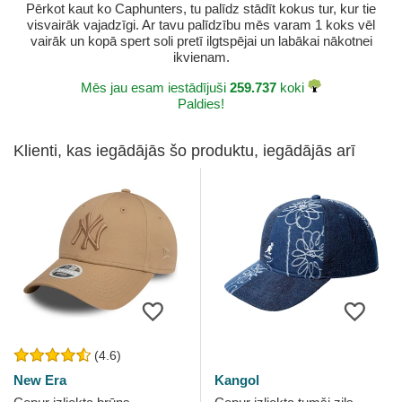
Pērkot kaut ko Caphunters, tu palīdz stādīt kokus tur, kur tie
visvairāk vajadzīgi. Ar tavu palīdzību mēs varam 1 koks vēl
vairāk un kopā spert soli pretī ilgtspējai un labākai nākotnei
ikvienam.
Mēs jau esam iestādījuši
259.737
koki
Paldies!
Klienti, kas iegādājās šo produktu, iegādājās arī
(4.6)
New Era
Kangol