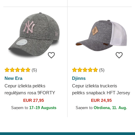
(5)
(5)
New Era
Djinns
Cepur izliekta pelēks
Cepur izliekta truckeris
regulējams rosa 9FORTY
pelēks snapback HFT Jersey
Tech Jersey no New York
Patch no Djinns
EUR 27,95
EUR 24,95
Yankees MLB no New Era
Saņem to
17–19 Augusts
Saņem to
Otrdiena, 11. Aug.