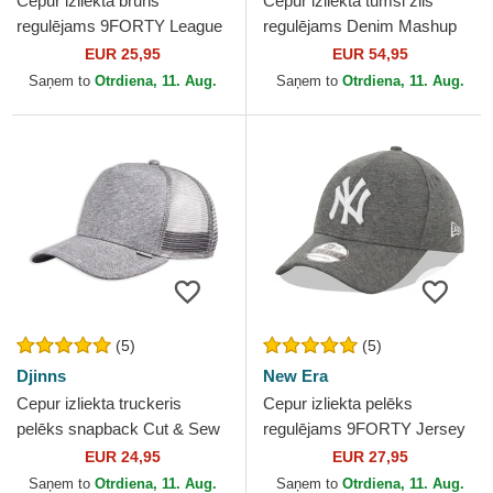
Cepur izliekta brūns
Cepur izliekta tumši zils
regulējams 9FORTY League
regulējams Denim Mashup
Essential no New York
Medium Blue Floral no
EUR 25,95
EUR 54,95
Yankees MLB no New Era
Kangol
Saņem to
Otrdiena, 11. Aug.
Saņem to
Otrdiena, 11. Aug.
(5)
(5)
Djinns
New Era
Cepur izliekta truckeris
Cepur izliekta pelēks
pelēks snapback Cut & Sew
regulējams 9FORTY Jersey
HFT no Djinns
no New York Yankees MLB
EUR 24,95
EUR 27,95
no New Era
Saņem to
Otrdiena, 11. Aug.
Saņem to
Otrdiena, 11. Aug.