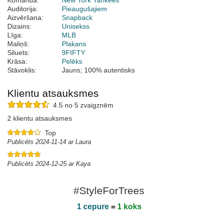
Komanda:
New York Yankees
Auditorija:
Pieaugušajiem
Aizvēršana:
Snapback
Dizains:
Unisekss
Līga:
MLB
Maliņš:
Plakans
Siluets:
9FIFTY
Krāsa:
Pelēks
Stāvoklis:
Jauns; 100% autentisks
Klientu atsauksmes
4.5 no 5 zvaigznēm
2 klientu atsauksmes
Top
Publicēts 2024-11-14 ar Laura
Publicēts 2024-12-25 ar Kaya
#StyleForTrees
1 cepure
=
1 koks