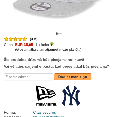
(4.5)
Cena:
EUR 35,95
1 x koks
(Grozam atbalstam
atjaunot mežu
planēta)
Šis produkts drīzumā būs pieejams noliktavā
Vai vēlaties saņemt e-pastu, kad prece atkal būs pieejama?
Dodiet man ziņu
Forma:
Citas cepures