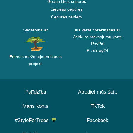
Goorin Bros cepures
Sieviešu cepures
Cepures zēniem
Sadarbībā ar
Jūs varat norēķināties ar:
Jebkura maksājumu karte
PayPal
Przelewy24
Ēdenes mežu atjaunošanas
projekti
Palīdzība
Atrodiet mūs šeit:
Mans konts
TikTok
#StyleForTrees
Facebook