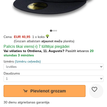
Cena:
EUR 40,95
1 x koks
(Grozam atbalstam
atjaunot mežu
planēta)
Palicis tikai viens(-i) 7 tūlītējai piegādei
Vai vēlaties to Otrdiena, 11. Augusts?
Pasūtīt ietvaros
20
stundas 3 minūtes
Izmērs
(Izmēru ceļvedis)
Daudzums
Pievienot grozam
30 dienu atgriešanas garantija