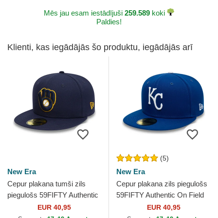
Mēs jau esam iestādījuši
259.589
koki
Paldies!
Klienti, kas iegādājās šo produktu, iegādājās arī
(5)
New Era
New Era
Cepur plakana tumši zils
Cepur plakana zils piegulošs
piegulošs 59FIFTY Authentic
59FIFTY Authentic On Field
On Field no Milwaukee
no Kansas City Royals MLB
EUR 40,95
EUR 40,95
Brewers MLB no New Era
no New Era