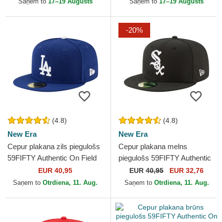
Saņem to
17–19 Augusts
Saņem to
17–19 Augusts
-20%
(4.8)
(4.8)
New Era
New Era
Cepur plakana zils piegulošs
Cepur plakana melns
59FIFTY Authentic On Field
piegulošs 59FIFTY Authentic
Game no Los Angeles
On Field Game no Chicago
EUR 40,95
EUR
40,95
EUR 32,76
Dodgers MLB no New Era
White Sox MLB no New Era
Saņem to
Otrdiena, 11. Aug.
Saņem to
Otrdiena, 11. Aug.