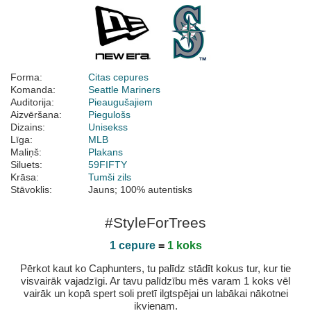
Forma:
Citas cepures
Komanda:
Seattle Mariners
Auditorija:
Pieaugušajiem
Aizvēršana:
Piegulošs
Dizains:
Unisekss
Līga:
MLB
Maliņš:
Plakans
Siluets:
59FIFTY
Krāsa:
Tumši zils
Stāvoklis:
Jauns; 100% autentisks
#StyleForTrees
1 cepure
=
1 koks
Pērkot kaut ko Caphunters, tu palīdz stādīt kokus tur, kur tie
visvairāk vajadzīgi. Ar tavu palīdzību mēs varam 1 koks vēl
vairāk un kopā spert soli pretī ilgtspējai un labākai nākotnei
ikvienam.