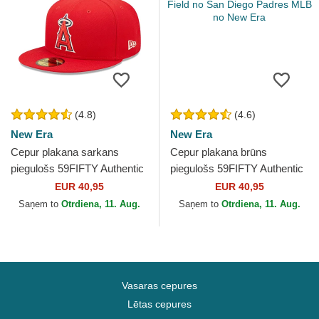
(4.8)
(4.6)
New Era
New Era
Cepur plakana sarkans
Cepur plakana brūns
piegulošs 59FIFTY Authentic
piegulošs 59FIFTY Authentic
On Field no Los Angeles
On Field no San Diego
EUR 40,95
EUR 40,95
Angels MLB no New Era
Padres MLB no New Era
Saņem to
Otrdiena, 11. Aug.
Saņem to
Otrdiena, 11. Aug.
Vasaras cepures
Lētas cepures