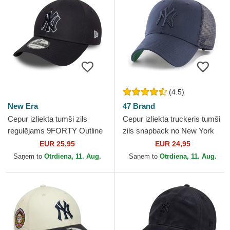
(4.5)
New Era
47 Brand
Cepur izliekta tumši zils
Cepur izliekta truckeris tumši
regulējams 9FORTY Outline
zils snapback no New York
no New York Yankees MLB
Yankees MLB no 47 Brand
EUR 25,95
EUR 24,95
no New Era
Saņem to
Otrdiena, 11. Aug.
Saņem to
Otrdiena, 11. Aug.