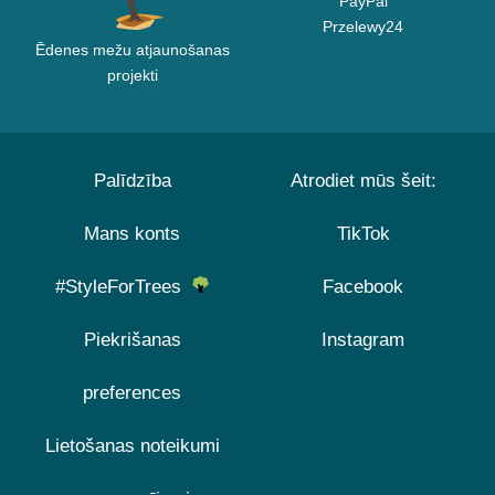
PayPal
Przelewy24
Ēdenes mežu atjaunošanas
projekti
Palīdzība
Atrodiet mūs šeit:
Mans konts
TikTok
#StyleForTrees
Facebook
Piekrišanas
Instagram
preferences
Lietošanas noteikumi