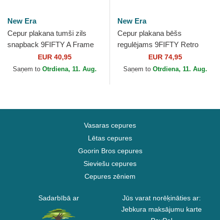
New Era
New Era
Cepur plakana tumši zils
Cepur plakana bēšs
snapback 9FIFTY A Frame
regulējams 9FIFTY Retro
Historic no New York
Crown Heritage no New York
EUR 40,95
EUR 74,95
Yankees MLB no New Era
Yankees MLB no New Era
Saņem to
Otrdiena, 11. Aug.
Saņem to
Otrdiena, 11. Aug.
Vasaras cepures
Lētas cepures
Goorin Bros cepures
Sieviešu cepures
Cepures zēniem
Sadarbībā ar
Jūs varat norēķināties ar:
Jebkura maksājumu karte