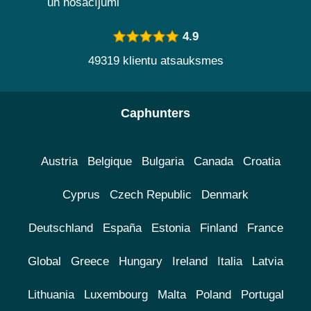
un nosacījumi
4.9
49319 klientu atsauksmes
Caphunters
Austria
Belgique
Bulgaria
Canada
Croatia
Cyprus
Czech Republic
Denmark
Deutschland
España
Estonia
Finland
France
Global
Greece
Hungary
Ireland
Italia
Latvia
Lithuania
Luxembourg
Malta
Poland
Portugal