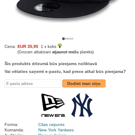
Cena:
EUR 35,95
1 x koks
(Grozam atbalstam
atjaunot mežu
planēta)
Šis produkts drīzumā būs pieejams noliktavā
Vai vēlaties saņemt e-pastu, kad prece atkal būs pieejama?
Dodiet man ziņu
Forma:
Citas cepures
Komanda:
New York Yankees