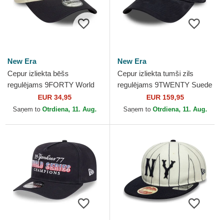
New Era
New Era
Cepur izliekta bēšs
Cepur izliekta tumši zils
regulējams 9FORTY World
regulējams 9TWENTY Suede
Series no New York Yankees
no New York Yankees MLB
EUR 34,95
EUR 159,95
MLB no New Era
no New Era
Saņem to
Otrdiena, 11. Aug.
Saņem to
Otrdiena, 11. Aug.