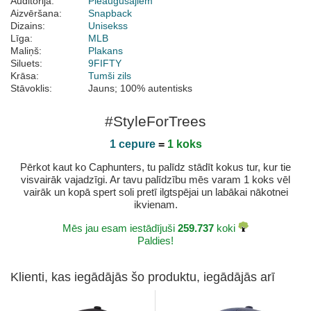
Auditorija:
Pieaugušajiem
Aizvēršana:
Snapback
Dizains:
Unisekss
Līga:
MLB
Maliņš:
Plakans
Siluets:
9FIFTY
Krāsa:
Tumši zils
Stāvoklis:
Jauns; 100% autentisks
#StyleForTrees
1 cepure
=
1 koks
Pērkot kaut ko Caphunters, tu palīdz stādīt kokus tur, kur tie
visvairāk vajadzīgi. Ar tavu palīdzību mēs varam 1 koks vēl
vairāk un kopā spert soli pretī ilgtspējai un labākai nākotnei
ikvienam.
Mēs jau esam iestādījuši
259.737
koki
Paldies!
Klienti, kas iegādājās šo produktu, iegādājās arī