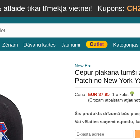
atlaide tikai tīmekļa vietnei!
Kupons:
CH
Outlet
Zēnam
Dāvanu kartes
Jaunumi
Kategorijas
New Era
Cepur plakana tumši
Patch no New York 
Cena:
EUR 37,95
1 x koks
(Grozam atbalstam
atjauno
Šis produkts drīzumā būs piee
Vai vēlaties saņemt e-pastu, k