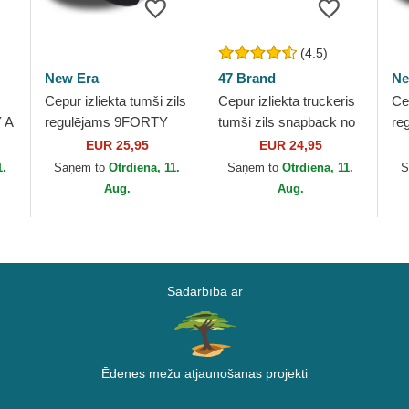
(4.5)
New Era
47 Brand
Ne
Cepur izliekta tumši zils
Cepur izliekta truckeris
Cep
 A
regulējams 9FORTY
tumši zils snapback no
re
ew
Outline no New York
New York Yankees
Su
EUR 25,95
EUR 24,95
o
Yankees MLB no New
MLB no 47 Brand
Ya
1.
Saņem to
Otrdiena, 11.
Saņem to
Otrdiena, 11.
S
Era
Er
Aug.
Aug.
Sadarbībā ar
Ēdenes mežu atjaunošanas projekti