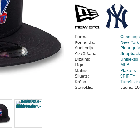
Forma:
Citas cep
Komanda:
New York
Auditorija:
Pieauguš
Aizvēršana:
Snapbac
Dizains:
Unisekss
Līga:
MLB
Maliņš:
Plakans
Siluets:
9FIFTY
Krāsa:
Tumši zils
Stāvoklis:
Jauns; 10