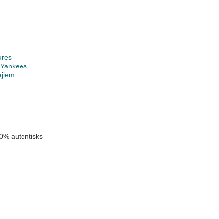
ures
 Yankees
ajiem
k
0% autentisks