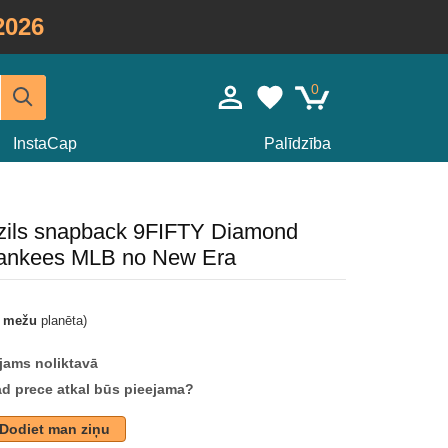
2026
0
InstaCap
Palīdzība
 zils snapback 9FIFTY Diamond
Yankees MLB no New Era
t mežu
planēta)
jams noliktavā
ad prece atkal būs pieejama?
Dodiet man ziņu