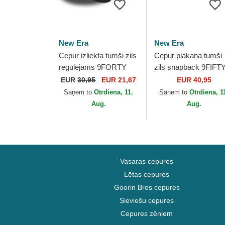
New Era
New Era
Cepur izliekta tumši zils
Cepur plakana tumši
regulējams 9FORTY
zils snapback 9FIFTY
Diamond Era Essential
Frame Historic no N
EUR
30,95
EUR 21,67
EUR 40,95
no New York Yankees
York Yankees MLB n
Saņem to
Otrdiena, 11.
Saņem to
Otrdiena, 1
MLB no New Era
New Era
Aug.
Aug.
Vasaras cepures
Lētas cepures
Goorin Bros cepures
Sieviešu cepures
Cepures zēniem