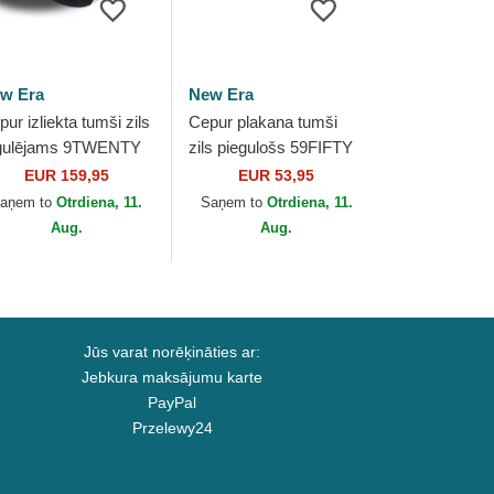
w Era
New Era
ur izliekta tumši zils
Cepur plakana tumši
gulējams 9TWENTY
zils piegulošs 59FIFTY
ede no New York
World Series 2009 Side
EUR 159,95
EUR 53,95
nkees MLB no New
Patch no New York
aņem to
Otrdiena, 11.
Saņem to
Otrdiena, 11.
a
Yankees MLB...
Aug.
Aug.
Jūs varat norēķināties ar:
Jebkura maksājumu karte
PayPal
Przelewy24