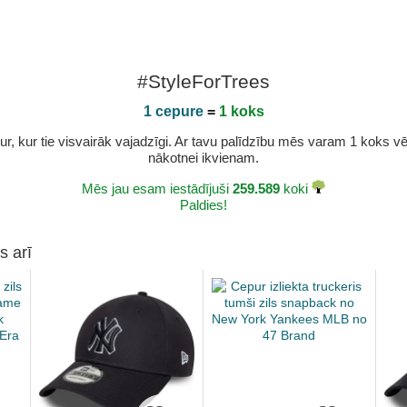
#StyleForTrees
1 cepure
=
1 koks
r, kur tie visvairāk vajadzīgi. Ar tavu palīdzību mēs varam 1 koks vēl 
nākotnei ikvienam.
Mēs jau esam iestādījuši
259.589
koki
Paldies!
s arī