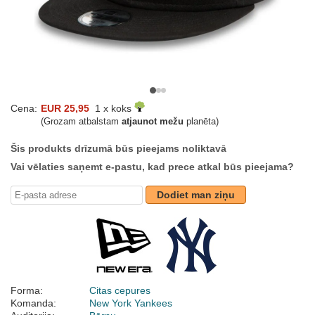
Cena:
EUR 25,95
1 x koks
(Grozam atbalstam
atjaunot mežu
planēta)
Šis produkts drīzumā būs pieejams noliktavā
Vai vēlaties saņemt e-pastu, kad prece atkal būs pieejama?
Dodiet man ziņu
Forma:
Citas cepures
Komanda:
New York Yankees