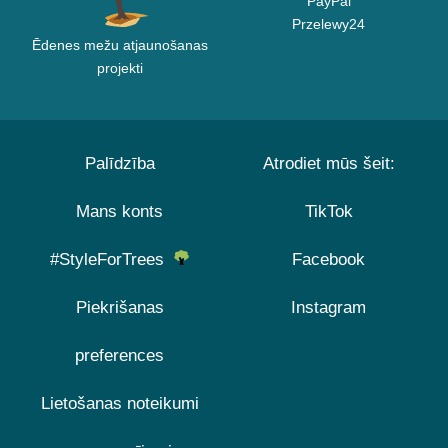
PayPal
Przelewy24
Ēdenes mežu atjaunošanas
projekti
Palīdzība
Atrodiet mūs šeit:
Mans konts
TikTok
#StyleForTrees
Facebook
Piekrišanas
Instagram
preferences
Lietošanas noteikumi