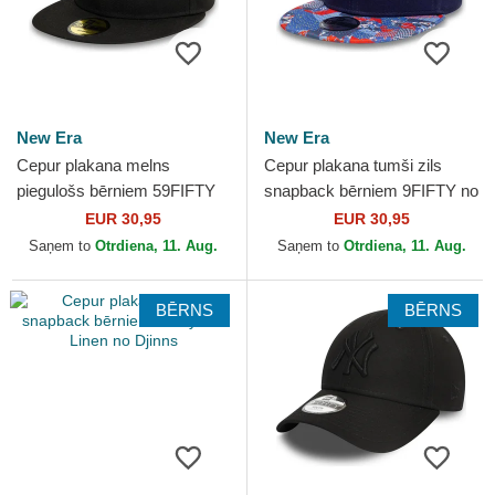
New Era
New Era
Cepur plakana melns
Cepur plakana tumši zils
piegulošs bērniem 59FIFTY
snapback bērniem 9FIFTY no
My First no New York
Superman DC Comics no
EUR 30,95
EUR 30,95
Yankees MLB no New Era
New Era
Saņem to
Otrdiena, 11. Aug.
Saņem to
Otrdiena, 11. Aug.
BĒRNS
BĒRNS