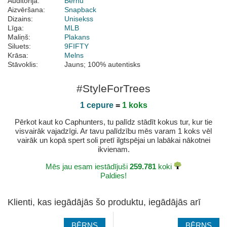
Auditorija:
Bērnu
Aizvēršana:
Snapback
Dizains:
Unisekss
Līga:
MLB
Maliņš:
Plakans
Siluets:
9FIFTY
Krāsa:
Melns
Stāvoklis:
Jauns; 100% autentisks
#StyleForTrees
1 cepure
=
1 koks
Pērkot kaut ko Caphunters, tu palīdz stādīt kokus tur, kur tie
visvairāk vajadzīgi. Ar tavu palīdzību mēs varam 1 koks vēl
vairāk un kopā spert soli pretī ilgtspējai un labākai nākotnei
ikvienam.
Mēs jau esam iestādījuši
259.781
koki
Paldies!
Klienti, kas iegādājās šo produktu, iegādājās arī
BĒRNS
BĒRNS