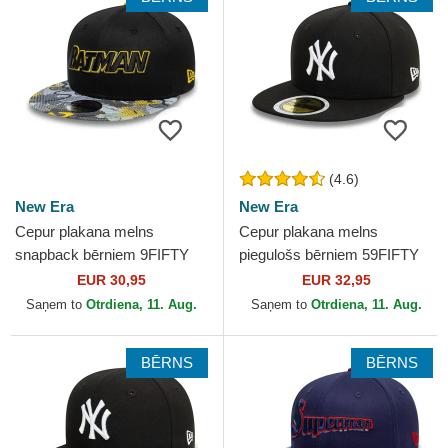
(4.6)
New Era
New Era
Cepur plakana melns
Cepur plakana melns
snapback bērniem 9FIFTY
piegulošs bērniem 59FIFTY
no Batman DC Comics no
no New York Yankees MLB
EUR 30,95
EUR 32,95
New Era
no New Era
Saņem to
Otrdiena, 11. Aug.
Saņem to
Otrdiena, 11. Aug.
BĒRNS
BĒRNS