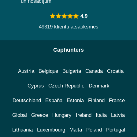
un nosacījumi
4.9
49319 klientu atsauksmes
Caphunters
Austria
Belgique
Bulgaria
Canada
Croatia
Cyprus
Czech Republic
Denmark
Deutschland
España
Estonia
Finland
France
Global
Greece
Hungary
Ireland
Italia
Latvia
Lithuania
Luxembourg
Malta
Poland
Portugal