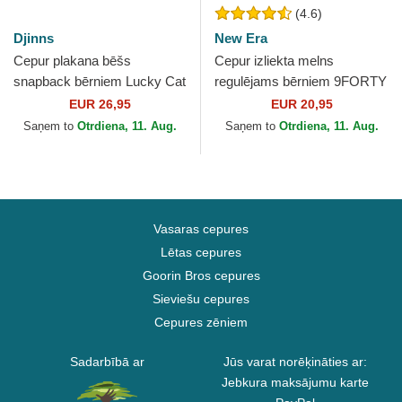
(4.6)
Djinns
New Era
Cepur plakana bēšs
Cepur izliekta melns
snapback bērniem Lucky Cat
regulējams bērniem 9FORTY
Linen no Djinns
League Essential no New
EUR 26,95
EUR 20,95
York Yankees MLB no New
Saņem to
Otrdiena, 11. Aug.
Saņem to
Otrdiena, 11. Aug.
Era
Vasaras cepures
Lētas cepures
Goorin Bros cepures
Sieviešu cepures
Cepures zēniem
Sadarbībā ar
Jūs varat norēķināties ar:
Jebkura maksājumu karte