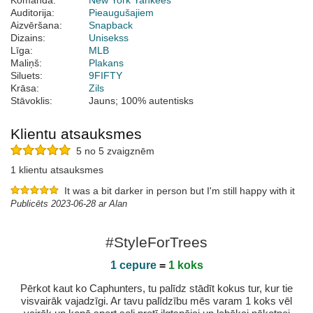
Komanda:
New York Yankees
Auditorija:
Pieaugušajiem
Aizvēršana:
Snapback
Dizains:
Unisekss
Līga:
MLB
Maliņš:
Plakans
Siluets:
9FIFTY
Krāsa:
Zils
Stāvoklis:
Jauns; 100% autentisks
Klientu atsauksmes
5 no 5 zvaigznēm
1 klientu atsauksmes
It was a bit darker in person but I'm still happy with it
Publicēts 2023-06-28 ar Alan
#StyleForTrees
1 cepure
=
1 koks
Pērkot kaut ko Caphunters, tu palīdz stādīt kokus tur, kur tie
visvairāk vajadzīgi. Ar tavu palīdzību mēs varam 1 koks vēl