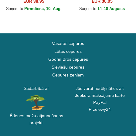
Essential no Los Angeles
Essential no New York
EUR 38,95
EUR 30,95
Dodgers MLB no New Era
Yankees MLB no New Era
Saņem to
Pirmdiena, 10. Aug.
Saņem to
14–18 Augusts
Vasaras cepures
Lētas cepures
Goorin Bros cepures
Sieviešu cepures
Cepures zēniem
Sadarbībā ar
Jūs varat norēķināties ar:
Jebkura maksājumu karte
PayPal
Przelewy24
Ēdenes mežu atjaunošanas
projekti