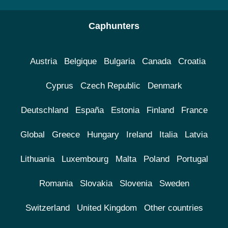
Caphunters
Austria
Belgique
Bulgaria
Canada
Croatia
Cyprus
Czech Republic
Denmark
Deutschland
España
Estonia
Finland
France
Global
Greece
Hungary
Ireland
Italia
Latvia
Lithuania
Luxembourg
Malta
Poland
Portugal
Romania
Slovakia
Slovenia
Sweden
Switzerland
United Kingdom
Other countries