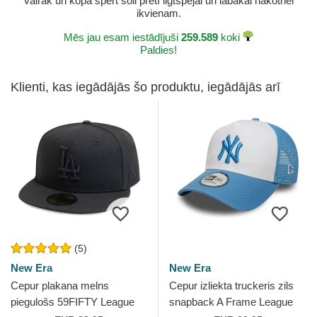
vairāk un kopā spert soli pretī ilgtspējai un labākai nākotnei
ikvienam.
Mēs jau esam iestādījuši
259.589
koki
Paldies!
Klienti, kas iegādājās šo produktu, iegādājās arī
(5)
New Era
New Era
Cepur plakana melns
Cepur izliekta truckeris zils
piegulošs 59FIFTY League
snapback A Frame League