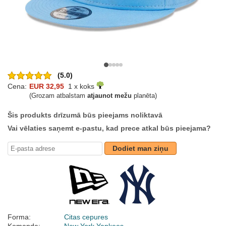
(5.0)
Cena:
EUR 32,95
1 x koks
(Grozam atbalstam
atjaunot mežu
planēta)
Šis produkts drīzumā būs pieejams noliktavā
Vai vēlaties saņemt e-pastu, kad prece atkal būs pieejama?
Dodiet man ziņu
Forma:
Citas cepures