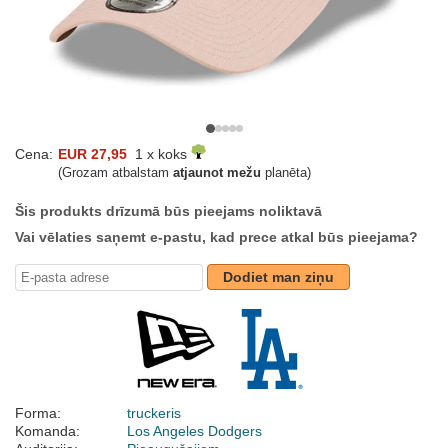
Cena:
EUR 27,95
1 x koks
(Grozam atbalstam
atjaunot mežu
planēta)
Šis produkts drīzumā būs pieejams noliktavā
Vai vēlaties saņemt e-pastu, kad prece atkal būs pieejama?
Dodiet man ziņu
Forma:
truckeris
Komanda:
Los Angeles Dodgers