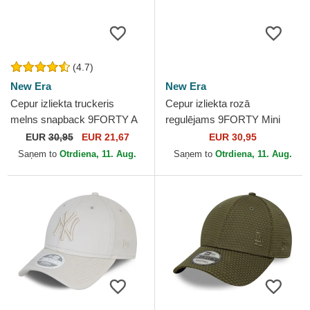
(4.7)
New Era
New Era
Cepur izliekta truckeris
Cepur izliekta rozā
melns snapback 9FORTY A
regulējams 9FORTY Mini
Frame Tonal no Chicago
Cord no Los Angeles
EUR
30,95
EUR 21,67
EUR 30,95
Bulls NBA no New Era
Dodgers MLB no New Era
Saņem to
Otrdiena, 11. Aug.
Saņem to
Otrdiena, 11. Aug.