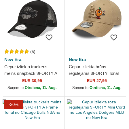
(5)
New Era
New Era
Cepur izliekta truckeris
Cepur izliekta brūns
melns snapback 9FORTY A
regulējams 9FORTY Tonal
Frame Tonal no Los Angeles
Icon no Los Angeles Dodgers
EUR 30,95
EUR 27,95
Lakers NBA no New Era
MLB no New Era
Saņem to
Otrdiena, 11. Aug.
Saņem to
Otrdiena, 11. Aug.
-30%