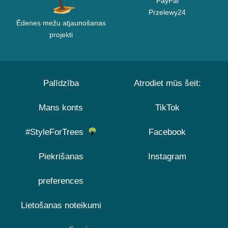
PayPal
Przelewy24
Ēdenes mežu atjaunošanas
projekti
Palīdzība
Atrodiet mūs šeit:
Mans konts
TikTok
#StyleForTrees
Facebook
Piekrišanas
Instagram
preferences
Lietošanas noteikumi