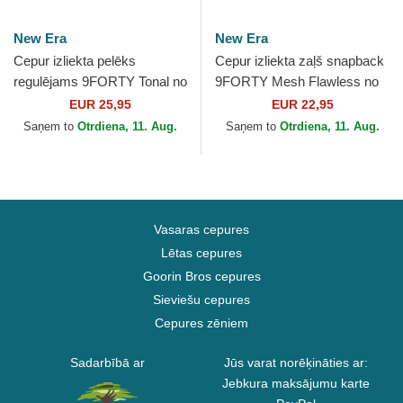
New Era
New Era
Cepur izliekta pelēks
Cepur izliekta zaļš snapback
regulējams 9FORTY Tonal no
9FORTY Mesh Flawless no
New York Yankees MLB no
Los Angeles Dodgers MLB
EUR 25,95
EUR 22,95
New Era
no New Era
Saņem to
Otrdiena, 11. Aug.
Saņem to
Otrdiena, 11. Aug.
Vasaras cepures
Lētas cepures
Goorin Bros cepures
Sieviešu cepures
Cepures zēniem
Sadarbībā ar
Jūs varat norēķināties ar:
Jebkura maksājumu karte