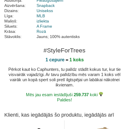
Auditorija:
Pieaugušajiem
Aizvēršana:
Snapback
Dizains:
Unisekss
Līga:
MLB
Maliņš:
izliekta
Siluets:
A Frame
Krāsa:
Rozā
Stāvoklis:
Jauns; 100% autentisks
#StyleForTrees
1 cepure
=
1 koks
Pērkot kaut ko Caphunters, tu palīdz stādīt kokus tur, kur tie
visvairāk vajadzīgi. Ar tavu palīdzību mēs varam 1 koks vēl
vairāk un kopā spert soli pretī ilgtspējai un labākai nākotnei
ikvienam.
Mēs jau esam iestādījuši
259.737
koki
Paldies!
Klienti, kas iegādājās šo produktu, iegādājās arī