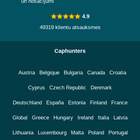
un nosacījumi
4.9
49319 klientu atsauksmes
Caphunters
Austria
Belgique
Bulgaria
Canada
Croatia
Cyprus
Czech Republic
Denmark
Deutschland
España
Estonia
Finland
France
Global
Greece
Hungary
Ireland
Italia
Latvia
Lithuania
Luxembourg
Malta
Poland
Portugal