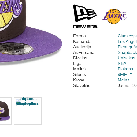
Forma:
Citas cep
Komanda:
Los Angel
Auditorija:
Pieauguš
Aizvēršana:
Snapbac
Dizains:
Unisekss
Līga:
NBA
Maliņš:
Plakans
Siluets:
9FIFTY
Krāsa:
Melns
Stāvoklis:
Jauns; 10