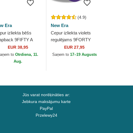
(4.9)
w Era
New Era
pur izliekta bēšs
Cepur izliekta violets
apback 9FIFTY A
regulējams 9FORTY
ame Classic no Los
The League no Los
EUR 38,95
EUR 27,95
geles Lakers NBA no
Angeles Lakers NBA no
aņem to
Otrdiena, 11.
Saņem to
17–19 Augusts
w Era
New Era
Aug.
Jūs varat norēķināties ar:
Jebkura maksājumu karte
PayPal
Przelewy24