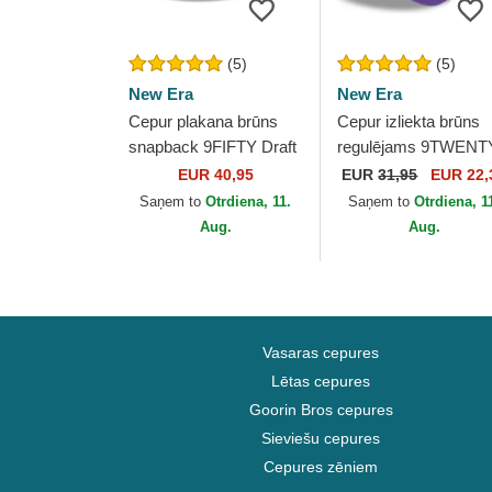
(5)
(5)
New Era
New Era
Cepur plakana brūns
Cepur izliekta brūns
snapback 9FIFTY Draft
regulējams 9TWENT
2024 no Los Angeles
Draft 2024 no Los
EUR 40,95
EUR
31,95
EUR 22,
Lakers NBA no New
Angeles Lakers NBA
Saņem to
Otrdiena, 11.
Saņem to
Otrdiena, 1
Era
New Era
Aug.
Aug.
Vasaras cepures
Lētas cepures
Goorin Bros cepures
Sieviešu cepures
Cepures zēniem