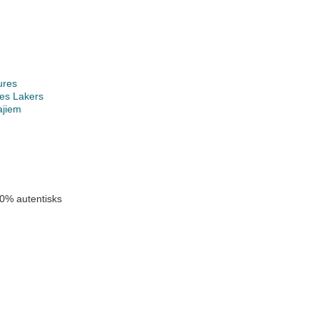
ures
es Lakers
ajiem
k
0% autentisks