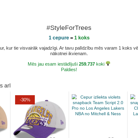
#StyleForTrees
1 cepure
=
1 koks
r, kur tie visvairāk vajadzīgi. Ar tavu palīdzību mēs varam 1 koks vēl 
nākotnei ikvienam.
Mēs jau esam iestādījuši
259.737
koki
Paldies!
s arī
-30%