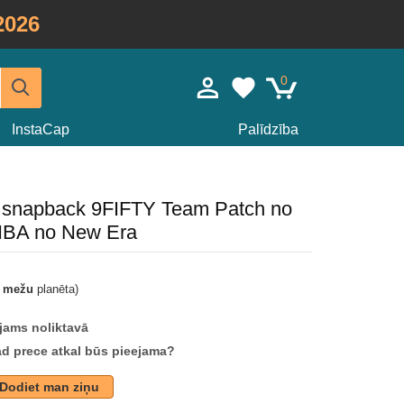
2026
0
InstaCap
Palīdzība
 snapback 9FIFTY Team Patch no
NBA no New Era
t mežu
planēta)
jams noliktavā
ad prece atkal būs pieejama?
Dodiet man ziņu