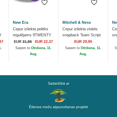
New Era
Mitchell & Ness
Ne
Cepur izliekta pelēks
Cepur izliekta violets
Ce
Y
regulējams 9TWENTY
snapback Team Script
sn
Tip Off 2023 no Los
2.0 Pro no Los Angeles
Fr
37
EUR
31,95
EUR 22,37
EUR 29,95
 no
Angeles Lakers NBA no
Lakers NBA no Mitchell
An
1.
Saņem to
Otrdiena, 11.
Saņem to
Otrdiena, 11.
S
New Era
& Ness
Ne
Aug.
Aug.
Sadarbībā ar
Ēdenes mežu atjaunošanas projekti