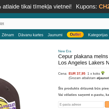
atlaide tikai tīmekļa vietnei!
Kupons:
CH
Outlet
Zēnam
Dāvanu kartes
Jaunumi
Kategorijas
New Era
Cepur plakana melns
Los Angeles Lakers 
Cena:
EUR 37,95
1 x koks
(Grozam atbalstam
atjauno
Šis produkts drīzumā būs piee
Vai vēlaties saņemt e-pastu, k