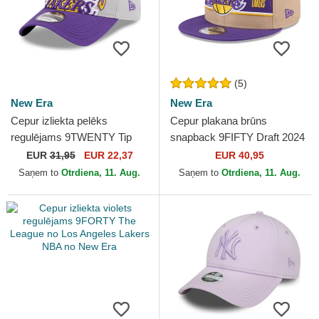
(5)
New Era
New Era
Cepur izliekta pelēks
Cepur plakana brūns
regulējams 9TWENTY Tip
snapback 9FIFTY Draft 2024
Off 2023 no Los Angeles
no Los Angeles Lakers NBA
EUR
31,95
EUR 22,37
EUR 40,95
Lakers NBA no New Era
no New Era
Saņem to
Otrdiena, 11. Aug.
Saņem to
Otrdiena, 11. Aug.