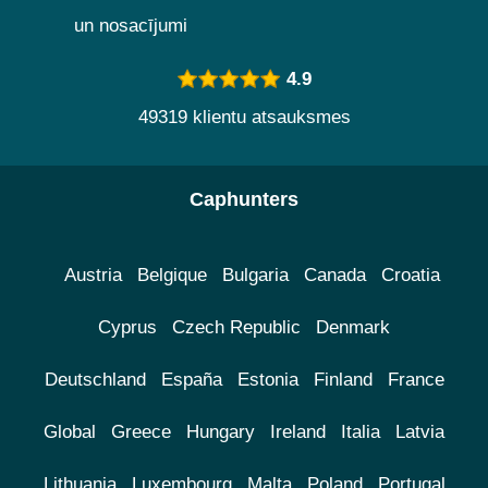
un nosacījumi
4.9
49319 klientu atsauksmes
Caphunters
Austria
Belgique
Bulgaria
Canada
Croatia
Cyprus
Czech Republic
Denmark
Deutschland
España
Estonia
Finland
France
Global
Greece
Hungary
Ireland
Italia
Latvia
Lithuania
Luxembourg
Malta
Poland
Portugal