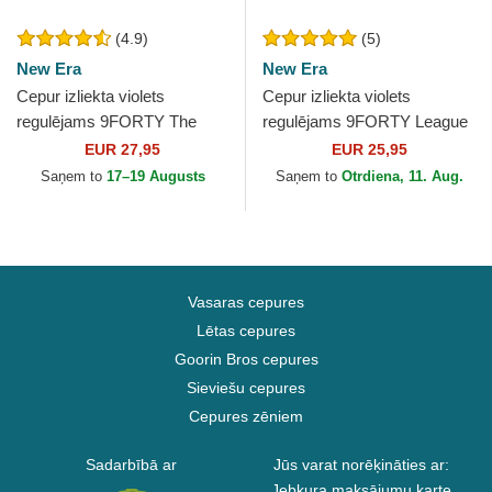
(4.9)
(5)
New Era
New Era
Cepur izliekta violets
Cepur izliekta violets
regulējams 9FORTY The
regulējams 9FORTY League
League no Los Angeles
Essential no New York
EUR 27,95
EUR 25,95
Lakers NBA no New Era
Yankees MLB no New Era
Saņem to
17–19 Augusts
Saņem to
Otrdiena, 11. Aug.
Vasaras cepures
Lētas cepures
Goorin Bros cepures
Sieviešu cepures
Cepures zēniem
Sadarbībā ar
Jūs varat norēķināties ar:
Jebkura maksājumu karte