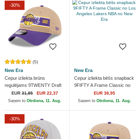
-30%
(5)
New Era
New Era
Cepur izliekta brūns
Cepur izliekta bēšs snapback
regulējams 9TWENTY Draft
9FIFTY A Frame Classic no
2024 no Los Angeles Lakers
Los Angeles Lakers NBA no
EUR
31,95
EUR 22,37
EUR 38,95
NBA no New Era
New Era
Saņem to
Otrdiena, 11. Aug.
Saņem to
Otrdiena, 11. Aug.
-30%