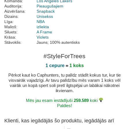
Komanda:
Los Angeles Lakers
Auditorija:
Pieaugušajiem
Aizvēršana:
Snapback
Dizains:
Unisekss
Līga:
NBA
Maliņš:
izliekta
Siluets:
A Frame
Krāsa:
Violets
Stāvoklis:
Jauns; 100% autentisks
#StyleForTrees
1 cepure
=
1 koks
Pērkot kaut ko Caphunters, tu palīdz stādīt kokus tur, kur tie
visvairāk vajadzīgi. Ar tavu palīdzību mēs varam 1 koks vēl
vairāk un kopā spert soli pretī ilgtspējai un labākai nākotnei
ikvienam.
Mēs jau esam iestādījuši
259.589
koki
Paldies!
Klienti, kas iegādājās šo produktu, iegādājās arī