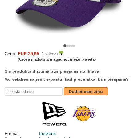
Cena:
EUR 29,95
1 x koks
(Grozam atbalstam
atjaunot mežu
planēta)
Šis produkts drīzumā būs pieejams noliktavā
Vai vēlaties saņemt e-pastu, kad prece atkal būs pieejama?
Dodiet man ziņu
Forma:
truckeris