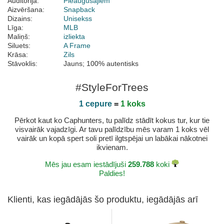
Auditorija:
Pieaugušajiem
Aizvēršana:
Snapback
Dizains:
Unisekss
Līga:
MLB
Maliņš:
izliekta
Siluets:
A Frame
Krāsa:
Zils
Stāvoklis:
Jauns; 100% autentisks
#StyleForTrees
1 cepure
=
1 koks
Pērkot kaut ko Caphunters, tu palīdz stādīt kokus tur, kur tie
visvairāk vajadzīgi. Ar tavu palīdzību mēs varam 1 koks vēl
vairāk un kopā spert soli pretī ilgtspējai un labākai nākotnei
ikvienam.
Mēs jau esam iestādījuši
259.788
koki
Paldies!
Klienti, kas iegādājās šo produktu, iegādājās arī