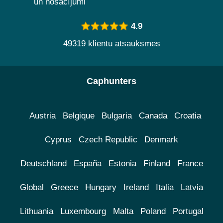
un nosacījumi
4.9
49319 klientu atsauksmes
Caphunters
Austria
Belgique
Bulgaria
Canada
Croatia
Cyprus
Czech Republic
Denmark
Deutschland
España
Estonia
Finland
France
Global
Greece
Hungary
Ireland
Italia
Latvia
Lithuania
Luxembourg
Malta
Poland
Portugal