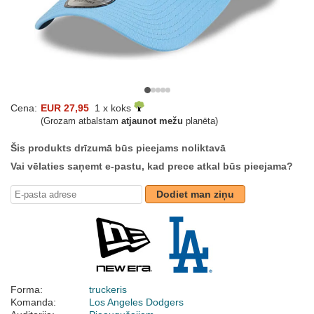
Cena:
EUR 27,95
1 x koks
(Grozam atbalstam
atjaunot mežu
planēta)
Šis produkts drīzumā būs pieejams noliktavā
Vai vēlaties saņemt e-pastu, kad prece atkal būs pieejama?
Dodiet man ziņu
Forma:
truckeris
Komanda:
Los Angeles Dodgers