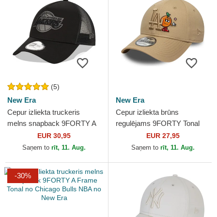
(5)
New Era
New Era
Cepur izliekta truckeris
Cepur izliekta brūns
melns snapback 9FORTY A
regulējams 9FORTY Tonal
Frame Tonal no Los Angeles
Icon no Los Angeles Dodgers
EUR 30,95
EUR 27,95
Lakers NBA no New Era
MLB no New Era
Saņem to
rīt, 11. Aug.
Saņem to
rīt, 11. Aug.
-30%