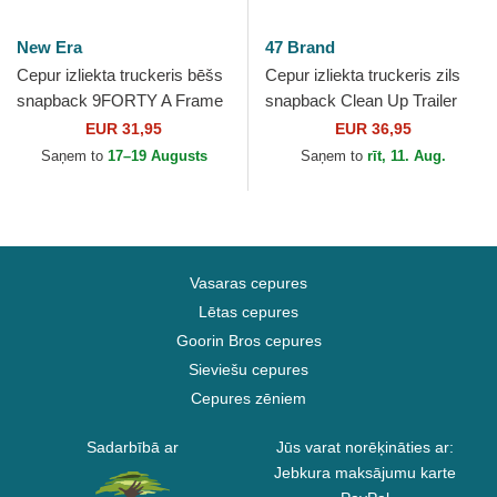
New Era
47 Brand
Cepur izliekta truckeris bēšs
Cepur izliekta truckeris zils
snapback 9FORTY A Frame
snapback Clean Up Trailer
Floral no Los Angeles
Script Mesh no Los Angeles
EUR 31,95
EUR 36,95
Dodgers MLB no New Era
Dodgers MLB no...
Saņem to
17–19 Augusts
Saņem to
rīt, 11. Aug.
Vasaras cepures
Lētas cepures
Goorin Bros cepures
Sieviešu cepures
Cepures zēniem
Sadarbībā ar
Jūs varat norēķināties ar:
Jebkura maksājumu karte