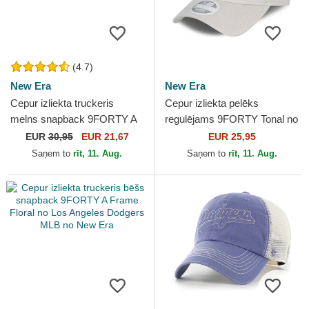
(4.7)
New Era
New Era
Cepur izliekta truckeris
Cepur izliekta pelēks
melns snapback 9FORTY A
regulējams 9FORTY Tonal no
Frame Tonal no Chicago
New York Yankees MLB no
EUR
30,95
EUR 21,67
EUR 25,95
Bulls NBA no New Era
New Era
Saņem to
rīt, 11. Aug.
Saņem to
rīt, 11. Aug.