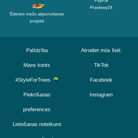
PayPal
Przelewy24
Ēdenes mežu atjaunošanas
projekti
Palīdzība
Atrodiet mūs šeit:
Mans konts
TikTok
#StyleForTrees
Facebook
Piekrišanas
Instagram
preferences
Lietošanas noteikumi