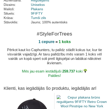
Aizvēršana:
Regulējams
Dizains:
Unisekss
Maliņš:
Plakans
Siluets:
9FIFTY
Krāsa:
Tumši zils
Stāvoklis:
Jauns; 100% autentisks
#StyleForTrees
1 cepure
=
1 koks
Pērkot kaut ko Caphunters, tu palīdz stādīt kokus tur, kur tie
visvairāk vajadzīgi. Ar tavu palīdzību mēs varam 1 koks vēl
vairāk un kopā spert soli pretī ilgtspējai un labākai nākotnei
ikvienam.
Mēs jau esam iestādījuši
259.737
koki
Paldies!
Klienti, kas iegādājās šo produktu, iegādājās arī