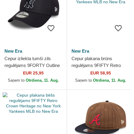
New Era
New Era
Cepur izliekta tumši zils
Cepur plakana brūns
regulējams 9FORTY Outline
regulējams 9FIFTY Retro
no New York Yankees MLB
Crown Wool Pinstripe no
EUR 25,95
EUR 58,95
no New Era
New York Yankees MLB no
Saņem to
Otrdiena, 11. Aug.
Saņem to
Otrdiena, 11. Aug.
New Era