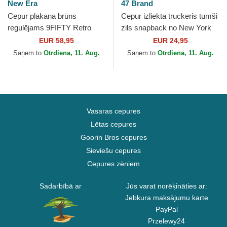
New Era
47 Brand
Cepur plakana brūns
Cepur izliekta truckeris tumši
regulējams 9FIFTY Retro
zils snapback no New York
Crown Wool Pinstripe no
Yankees MLB no 47 Brand
EUR 58,95
EUR 24,95
Detroit Tigers MLB no New
Saņem to
Otrdiena, 11. Aug.
Saņem to
Otrdiena, 11. Aug.
Era
Vasaras cepures
Lētas cepures
Goorin Bros cepures
Sieviešu cepures
Cepures zēniem
Sadarbībā ar
Jūs varat norēķināties ar:
Jebkura maksājumu karte
PayPal
Przelewy24