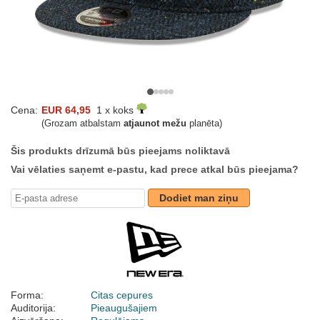
Cena:
EUR 64,95
1 x koks
(Grozam atbalstam
atjaunot mežu
planēta)
Šis produkts drīzumā būs pieejams noliktavā
Vai vēlaties saņemt e-pastu, kad prece atkal būs pieejama?
Dodiet man ziņu
Forma:
Citas cepures
Auditorija:
Pieaugušajiem