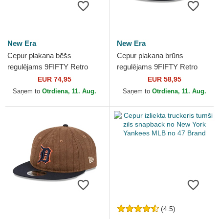
New Era
New Era
Cepur plakana bēšs
Cepur plakana brūns
regulējams 9FIFTY Retro
regulējams 9FIFTY Retro
Crown Heritage no New York
Crown Wool Pinstripe no
EUR 74,95
EUR 58,95
Yankees MLB no New Era
Atlanta Braves MLB no New
Saņem to
Otrdiena, 11. Aug.
Saņem to
Otrdiena, 11. Aug.
Era
(4.5)