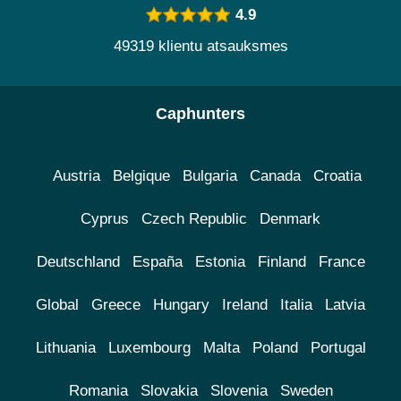
4.9
49319 klientu atsauksmes
Caphunters
Austria
Belgique
Bulgaria
Canada
Croatia
Cyprus
Czech Republic
Denmark
Deutschland
España
Estonia
Finland
France
Global
Greece
Hungary
Ireland
Italia
Latvia
Lithuania
Luxembourg
Malta
Poland
Portugal
Romania
Slovakia
Slovenia
Sweden