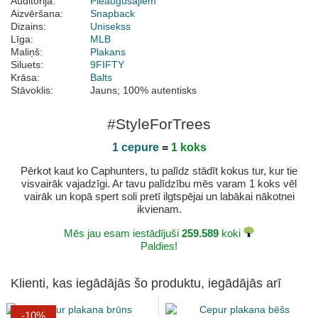
Auditorija:
Pieaugušajiem
Aizvēršana:
Snapback
Dizains:
Unisekss
Līga:
MLB
Maliņš:
Plakans
Siluets:
9FIFTY
Krāsa:
Balts
Stāvoklis:
Jauns; 100% autentisks
#StyleForTrees
1 cepure
=
1 koks
Pērkot kaut ko Caphunters, tu palīdz stādīt kokus tur, kur tie
visvairāk vajadzīgi. Ar tavu palīdzību mēs varam 1 koks vēl
vairāk un kopā spert soli pretī ilgtspējai un labākai nākotnei
ikvienam.
Mēs jau esam iestādījuši
259.589
koki
Paldies!
Klienti, kas iegādājās šo produktu, iegādājās arī
-10%