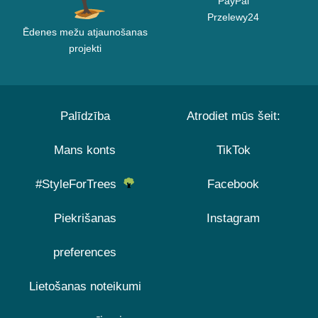
PayPal
Przelewy24
Ēdenes mežu atjaunošanas
projekti
Palīdzība
Atrodiet mūs šeit:
Mans konts
TikTok
#StyleForTrees
Facebook
Piekrišanas
Instagram
preferences
Lietošanas noteikumi