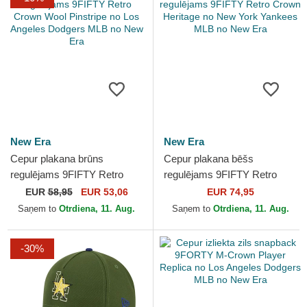
New Era
New Era
Cepur plakana brūns
Cepur plakana bēšs
regulējams 9FIFTY Retro
regulējams 9FIFTY Retro
Crown Wool Pinstripe no Los
Crown Heritage no New York
EUR
58,95
EUR 53,06
EUR 74,95
Angeles Dodgers MLB no...
Yankees MLB no New Era
Saņem to
Otrdiena, 11. Aug.
Saņem to
Otrdiena, 11. Aug.
-30%