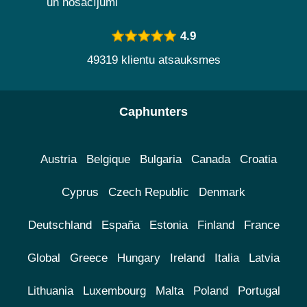
un nosacījumi
4.9
49319 klientu atsauksmes
Caphunters
Austria
Belgique
Bulgaria
Canada
Croatia
Cyprus
Czech Republic
Denmark
Deutschland
España
Estonia
Finland
France
Global
Greece
Hungary
Ireland
Italia
Latvia
Lithuania
Luxembourg
Malta
Poland
Portugal