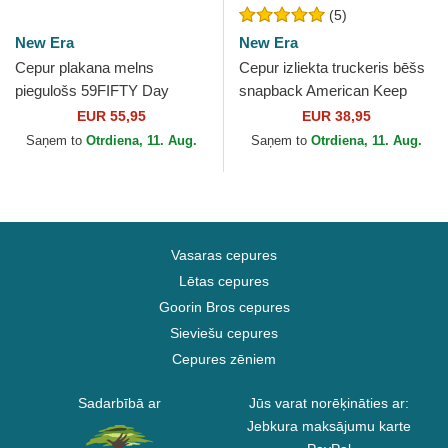
(5)
New Era
New Era
Cepur plakana melns
Cepur izliekta truckeris bēšs
piegulošs 59FIFTY Day
snapback American Keep
Retro Crown no Los Angeles
Truckin 9FIFTY Retro Crown
EUR 55,95
EUR 38,95
Dodgers MLB no New Era
A Frame no New Era
Saņem to
Otrdiena, 11. Aug.
Saņem to
Otrdiena, 11. Aug.
Vasaras cepures
Lētas cepures
Goorin Bros cepures
Sieviešu cepures
Cepures zēniem
Sadarbībā ar
Jūs varat norēķināties ar:
Jebkura maksājumu karte