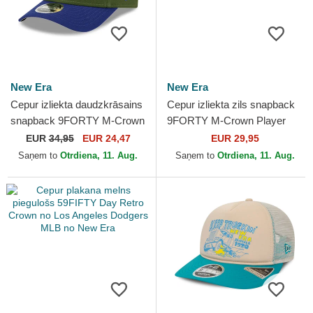
New Era
New Era
Cepur izliekta daudzkrāsains
Cepur izliekta zils snapback
snapback 9FORTY M-Crown
9FORTY M-Crown Player
City Feature no Los Angeles
Replica no Los Angeles
EUR
34,95
EUR 24,47
EUR 29,95
Dodgers MLB no...
Dodgers MLB no New Era
Saņem to
Otrdiena, 11. Aug.
Saņem to
Otrdiena, 11. Aug.