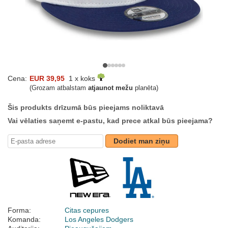
Cena:
EUR 39,95
1 x koks
(Grozam atbalstam
atjaunot mežu
planēta)
Šis produkts drīzumā būs pieejams noliktavā
Vai vēlaties saņemt e-pastu, kad prece atkal būs pieejama?
Dodiet man ziņu
Forma:
Citas cepures
Komanda:
Los Angeles Dodgers