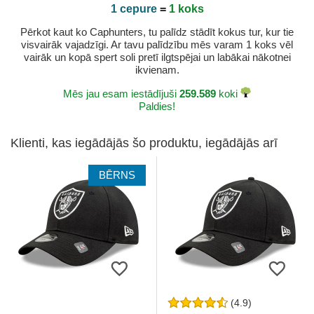
1 cepure
=
1 koks
Pērkot kaut ko Caphunters, tu palīdz stādīt kokus tur, kur tie
visvairāk vajadzīgi. Ar tavu palīdzību mēs varam 1 koks vēl
vairāk un kopā spert soli pretī ilgtspējai un labākai nākotnei
ikvienam.
Mēs jau esam iestādījuši
259.589
koki
Paldies!
Klienti, kas iegādājās šo produktu, iegādājās arī
BĒRNS
(4.9)