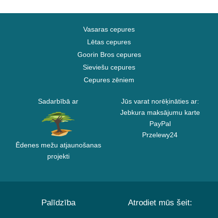
Vasaras cepures
Lētas cepures
Goorin Bros cepures
Sieviešu cepures
Cepures zēniem
Sadarbībā ar
Jūs varat norēķināties ar:
Jebkura maksājumu karte
PayPal
Przelewy24
Ēdenes mežu atjaunošanas
projekti
Palīdzība
Atrodiet mūs šeit: