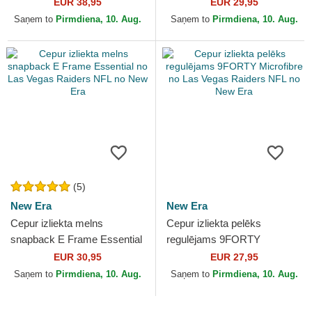
Las Vegas Raiders NFL no
Evergreen Neo no Las Vegas
EUR 38,95
EUR 29,95
New Era
Raiders NFL no New Era
Saņem to
Pirmdiena, 10. Aug.
Saņem to
Pirmdiena, 10. Aug.
(5)
New Era
New Era
Cepur izliekta melns
Cepur izliekta pelēks
snapback E Frame Essential
regulējams 9FORTY
no Las Vegas Raiders NFL
Microfibre no Las Vegas
EUR 30,95
EUR 27,95
no New Era
Raiders NFL no New Era
Saņem to
Pirmdiena, 10. Aug.
Saņem to
Pirmdiena, 10. Aug.