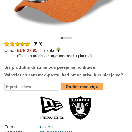
(5.0)
Cena:
EUR 27,95
1 x koks
(Grozam atbalstam
atjaunot mežu
planēta)
Šis produkts drīzumā būs pieejams noliktavā
Vai vēlaties saņemt e-pastu, kad prece atkal būs pieejama?
Dodiet man ziņu
Forma:
truckeris