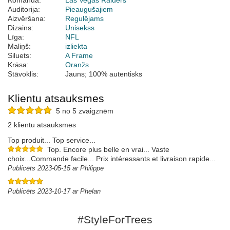
Komanda:
Las Vegas Raiders
Auditorija:
Pieaugušajiem
Aizvēršana:
Regulējams
Dizains:
Unisekss
Līga:
NFL
Maliņš:
izliekta
Siluets:
A Frame
Krāsa:
Oranžs
Stāvoklis:
Jauns; 100% autentisks
Klientu atsauksmes
5 no 5 zvaigznēm
2 klientu atsauksmes
Top produit... Top service...
Top. Encore plus belle en vrai... Vaste
choix...Commande facile... Prix intéressants et livraison rapide...
Publicēts 2023-05-15 ar Philippe
Publicēts 2023-10-17 ar Phelan
#StyleForTrees