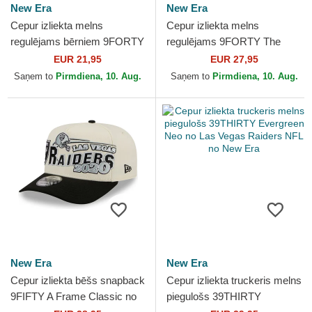
New Era
New Era
Cepur izliekta melns
Cepur izliekta melns
regulējams bērniem 9FORTY
regulējams 9FORTY The
The League no Las Vegas
League no Las Vegas
EUR 21,95
EUR 27,95
Raiders NFL no New Era
Raiders NFL no New Era
Saņem to
Pirmdiena, 10. Aug.
Saņem to
Pirmdiena, 10. Aug.
New Era
New Era
Cepur izliekta bēšs snapback
Cepur izliekta truckeris melns
9FIFTY A Frame Classic no
piegulošs 39THIRTY