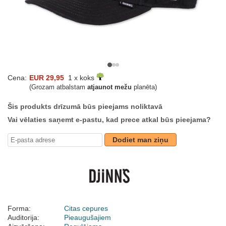
Cena:
EUR 29,95
1 x koks
(Grozam atbalstam
atjaunot mežu
planēta)
Šis produkts drīzumā būs pieejams noliktavā
Vai vēlaties saņemt e-pastu, kad prece atkal būs pieejama?
Dodiet man ziņu
Forma:
Citas cepures
Auditorija:
Pieaugušajiem