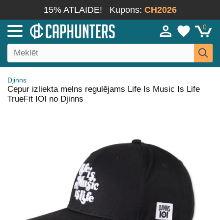
15% ATLAIDE!
Kupons:
CH2026
0
Djinns
Cepur izliekta melns regulējams Life Is Music Is Life
TrueFit IOI no Djinns