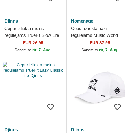
Djinns
Homenage
Cepur izliekta melns
Cepur izliekta haki
regulējams TrueFit Slow Life
regulējams Music World
Lover no Djinns
Music Shapes Identity The
EUR 26,95
EUR 37,95
90s no Homenage
Saņem to
rīt, 7. Aug.
Saņem to
rīt, 7. Aug.
Djinns
Djinns