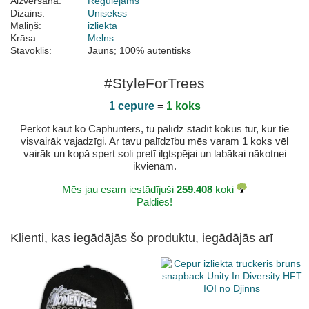
Aizvēršana:
Regulējams
Dizains:
Unisekss
Maliņš:
izliekta
Krāsa:
Melns
Stāvoklis:
Jauns; 100% autentisks
#StyleForTrees
1 cepure
=
1 koks
Pērkot kaut ko Caphunters, tu palīdz stādīt kokus tur, kur tie
visvairāk vajadzīgi. Ar tavu palīdzību mēs varam 1 koks vēl
vairāk un kopā spert soli pretī ilgtspējai un labākai nākotnei
ikvienam.
Mēs jau esam iestādījuši
259.408
koki
Paldies!
Klienti, kas iegādājās šo produktu, iegādājās arī