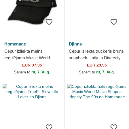
Homenage
Djinns
Cepur izliekta melns
Cepur izliekta truckeris brūns
regulējams Music World
snapback Unity In Diversity
Music Shapes Identity The
HFT IOI no Djinns
EUR 37,95
EUR 29,95
90s no Homenage
Saņem to
rīt, 7. Aug.
Saņem to
rīt, 7. Aug.