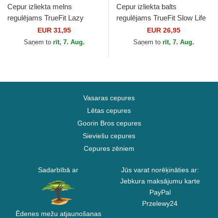
Cepur izliekta melns
Cepur izliekta balts
regulējams TrueFit Lazy
regulējams TrueFit Slow Life
Classic no Djinns
Lover no Djinns
EUR 31,95
EUR 26,95
Saņem to
rīt, 7. Aug.
Saņem to
rīt, 7. Aug.
Vasaras cepures
Lētas cepures
Goorin Bros cepures
Sieviešu cepures
Cepures zēniem
Sadarbībā ar
Jūs varat norēķināties ar:
Jebkura maksājumu karte
PayPal
Przelewy24
Ēdenes mežu atjaunošanas