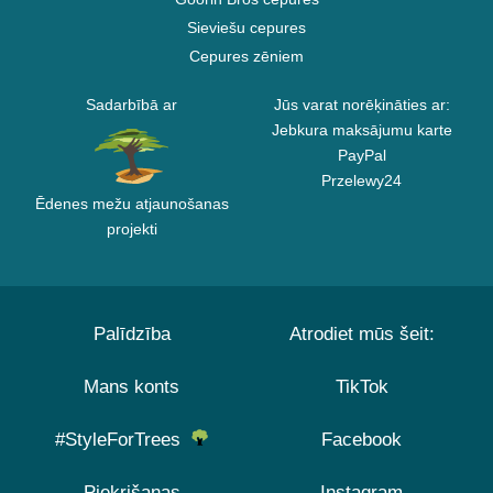
Sieviešu cepures
Cepures zēniem
Sadarbībā ar
Jūs varat norēķināties ar:
Jebkura maksājumu karte
PayPal
Przelewy24
Ēdenes mežu atjaunošanas
projekti
Palīdzība
Atrodiet mūs šeit:
Mans konts
TikTok
#StyleForTrees
Facebook
Piekrišanas
Instagram