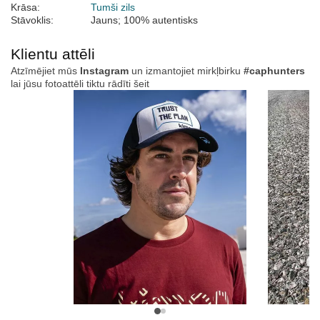
Krāsa:
Tumši zils
Stāvoklis:
Jauns; 100% autentisks
Klientu attēli
Atzīmējiet mūs
Instagram
un izmantojiet mirkļbirku
#caphunters
lai jūsu fotoattēli tiktu rādīti šeit