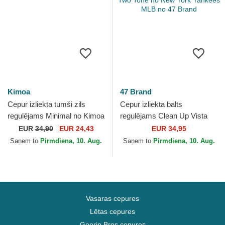
Kimoa
47 Brand
Cepur izliekta tumši zils
Cepur izliekta balts
regulējams Minimal no Kimoa
regulējams Clean Up Vista
Mini Two Tone no New York
EUR
34,90
EUR 24,43
EUR 34,95
Yankees MLB no 47 Brand
Saņem to
Pirmdiena, 10. Aug.
Saņem to
Pirmdiena, 10. Aug.
Vasaras cepures
Lētas cepures
Goorin Bros cepures