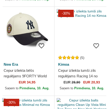
-30%
(5)
New Era
Kimoa
Cepur izliekta bēšs
Cepur izliekta tumši zils
regulējams 9FORTY World
regulējams Racing 14 no
Series no New York Yankees
Kimoa
EUR 34,95
EUR
29,90
EUR 20,93
MLB no New Era
Saņem to
Pirmdiena, 10. Aug.
Saņem to
Pirmdiena, 10. Aug.
-30%