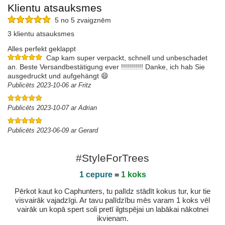
Klientu atsauksmes
5 no 5 zvaigznēm
3 klientu atsauksmes
Alles perfekt geklappt
Cap kam super verpackt, schnell und unbeschadet
an. Beste Versandbestätigung ever !!!!!!!!!!! Danke, ich hab Sie
ausgedruckt und aufgehängt 😄
Publicēts 2023-10-06 ar Fritz
Publicēts 2023-10-07 ar Adrian
Publicēts 2023-06-09 ar Gerard
#StyleForTrees
1 cepure
=
1 koks
Pērkot kaut ko Caphunters, tu palīdz stādīt kokus tur, kur tie
visvairāk vajadzīgi. Ar tavu palīdzību mēs varam 1 koks vēl
vairāk un kopā spert soli pretī ilgtspējai un labākai nākotnei
ikvienam.