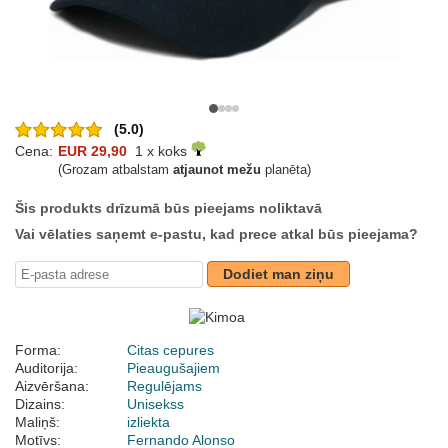
(5.0)
Cena:
EUR 29,90
1 x koks
(Grozam atbalstam
atjaunot mežu
planēta)
Šis produkts drīzumā būs pieejams noliktavā
Vai vēlaties saņemt e-pastu, kad prece atkal būs pieejama?
Dodiet man ziņu
Forma:
Citas cepures
Auditorija:
Pieaugušajiem
Aizvēršana:
Regulējams
Dizains:
Unisekss
Maliņš:
izliekta
Motīvs:
Fernando Alonso