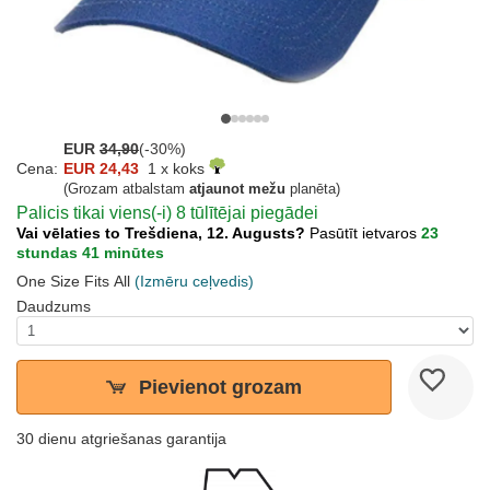
EUR
34,90
(-30%)
Cena:
EUR 24,43
1 x koks
(Grozam atbalstam
atjaunot mežu
planēta)
Palicis tikai viens(-i) 8 tūlītējai piegādei
Vai vēlaties to Trešdiena, 12. Augusts?
Pasūtīt ietvaros
23
stundas 41 minūtes
One Size Fits All
(Izmēru ceļvedis)
Daudzums
Pievienot grozam
30 dienu atgriešanas garantija