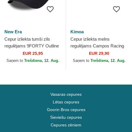
New Era
Kimoa
Cepur izliekta tumši zils
Cepur izliekta melns
regulējams 9FORTY Outline
regulējams Campos Racing
no New York Yankees MLB
1998 no Kimoa
EUR 25,95
EUR 29,90
no New Era
Saņem to
Trešdiena, 12. Aug.
Saņem to
Trešdiena, 12. Aug.
Vasaras cepures
Lētas cepures
Goorin Bros cepures
Sieviešu cepures
Cepures zēniem