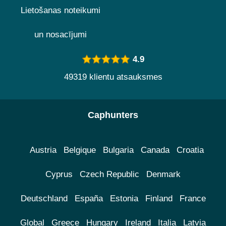
Lietošanas noteikumi
un nosacījumi
4.9
49319 klientu atsauksmes
Caphunters
Austria
Belgique
Bulgaria
Canada
Croatia
Cyprus
Czech Republic
Denmark
Deutschland
España
Estonia
Finland
France
Global
Greece
Hungary
Ireland
Italia
Latvia