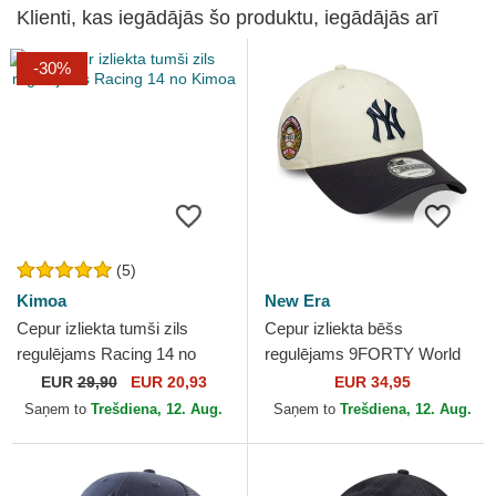
Klienti, kas iegādājās šo produktu, iegādājās arī
-30%
(5)
Kimoa
New Era
Cepur izliekta tumši zils
Cepur izliekta bēšs
regulējams Racing 14 no
regulējams 9FORTY World
Kimoa
Series no New York Yankees
EUR
29,90
EUR 20,93
EUR 34,95
MLB no New Era
Saņem to
Trešdiena, 12. Aug.
Saņem to
Trešdiena, 12. Aug.