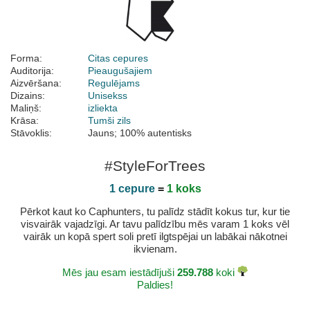
Forma:
Citas cepures
Auditorija:
Pieaugušajiem
Aizvēršana:
Regulējams
Dizains:
Unisekss
Maliņš:
izliekta
Krāsa:
Tumši zils
Stāvoklis:
Jauns; 100% autentisks
#StyleForTrees
1 cepure
=
1 koks
Pērkot kaut ko Caphunters, tu palīdz stādīt kokus tur, kur tie
visvairāk vajadzīgi. Ar tavu palīdzību mēs varam 1 koks vēl
vairāk un kopā spert soli pretī ilgtspējai un labākai nākotnei
ikvienam.
Mēs jau esam iestādījuši
259.788
koki
Paldies!