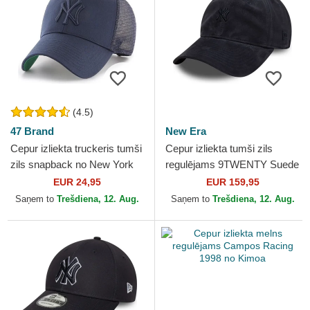
(4.5)
47 Brand
New Era
Cepur izliekta truckeris tumši
Cepur izliekta tumši zils
zils snapback no New York
regulējams 9TWENTY Suede
Yankees MLB no 47 Brand
no New York Yankees MLB
EUR 24,95
EUR 159,95
no New Era
Saņem to
Trešdiena, 12. Aug.
Saņem to
Trešdiena, 12. Aug.