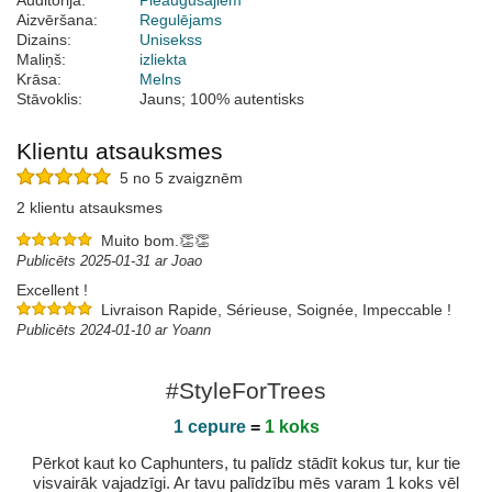
Auditorija:
Pieaugušajiem
Aizvēršana:
Regulējams
Dizains:
Unisekss
Maliņš:
izliekta
Krāsa:
Melns
Stāvoklis:
Jauns; 100% autentisks
Klientu atsauksmes
5 no 5 zvaigznēm
2 klientu atsauksmes
Muito bom.👏👏
Publicēts 2025-01-31 ar Joao
Excellent !
Livraison Rapide, Sérieuse, Soignée, Impeccable !
Publicēts 2024-01-10 ar Yoann
#StyleForTrees
1 cepure
=
1 koks
Pērkot kaut ko Caphunters, tu palīdz stādīt kokus tur, kur tie
visvairāk vajadzīgi. Ar tavu palīdzību mēs varam 1 koks vēl