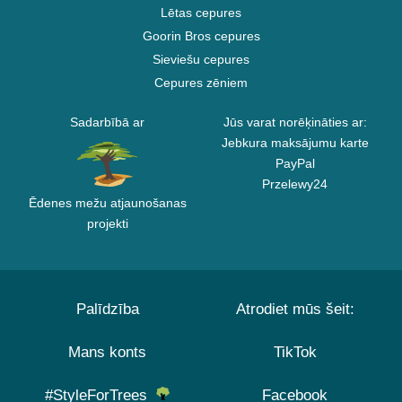
Lētas cepures
Goorin Bros cepures
Sieviešu cepures
Cepures zēniem
Sadarbībā ar
Jūs varat norēķināties ar:
Jebkura maksājumu karte
PayPal
Przelewy24
Ēdenes mežu atjaunošanas
projekti
Palīdzība
Atrodiet mūs šeit:
Mans konts
TikTok
#StyleForTrees
Facebook