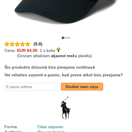
(5.0)
Cena:
EUR 64,95
1 x koks
(Grozam atbalstam
atjaunot mežu
planēta)
Šis produkts drīzumā būs pieejams noliktavā
Vai vēlaties saņemt e-pastu, kad prece atkal būs pieejama?
Dodiet man ziņu
Forma:
Citas cepures