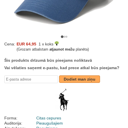
Cena:
EUR 64,95
1 x koks
(Grozam atbalstam
atjaunot mežu
planēta)
Šis produkts drīzumā būs pieejams noliktavā
Vai vēlaties saņemt e-pastu, kad prece atkal būs pieejama?
Dodiet man ziņu
Forma:
Citas cepures
Auditorija:
Pieaugušajiem