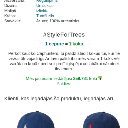
Aizvēršana:
Regulējams
Dizains:
Unisekss
Maliņš:
izliekta
Krāsa:
Tumši zils
Stāvoklis:
Jauns; 100% autentisks
#StyleForTrees
1 cepure
=
1 koks
Pērkot kaut ko Caphunters, tu palīdz stādīt kokus tur, kur tie
visvairāk vajadzīgi. Ar tavu palīdzību mēs varam 1 koks vēl
vairāk un kopā spert soli pretī ilgtspējai un labākai nākotnei
ikvienam.
Mēs jau esam iestādījuši
259.781
koki
Paldies!
Klienti, kas iegādājās šo produktu, iegādājās arī