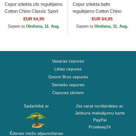
Cepur izliekta zils regulējams
Cepur izliekta balts
Cotton Chino Classic Sport
regulējams Cotton Chino
no Polo Ralph Lauren
Classic Sport no Polo Ralph
EUR 64,95
EUR 64,95
Lauren
Saņem to
Otrdiena, 11. Aug.
Saņem to
Otrdiena, 11. Aug.
Vasaras cepures
Lētas cepures
Goorin Bros cepures
Sieviešu cepures
Cepures zēniem
Sadarbībā ar
Jūs varat norēķināties ar:
Jebkura maksājumu karte
PayPal
Przelewy24
Ēdenes mežu atjaunošanas