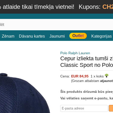
atlaide tikai tīmekļa vietnei!
Kupons:
CH
Outlet
Zēnam
Dāvanu kartes
Jaunumi
Kategorijas
Polo Ralph Lauren
Cepur izliekta tumši 
Classic Sport no Pol
Cena:
EUR 84,95
1 x koks
(Grozam atbalstam
atjauno
Šis produkts drīzumā būs piee
Vai vēlaties saņemt e-pastu, k