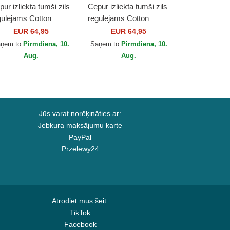
ur izliekta tumši zils
Cepur izliekta tumši zils
gulējams Cotton
regulējams Cotton
ino Classic Sport no
Chino Classic Sport no
EUR 64,95
EUR 64,95
lo Ralph Lauren
Polo Ralph Lauren
aņem to
Pirmdiena, 10.
Saņem to
Pirmdiena, 10.
Aug.
Aug.
Jūs varat norēķināties ar:
Jebkura maksājumu karte
PayPal
Przelewy24
Atrodiet mūs šeit:
TikTok
Facebook