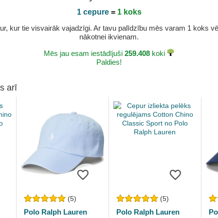
1 cepure
=
1 koks
r, kur tie visvairāk vajadzīgi. Ar tavu palīdzību mēs varam 1 koks vēl 
nākotnei ikvienam.
Mēs jau esam iestādījuši
259.408
koki
Paldies!
s arī
(5)
(5)
Polo Ralph Lauren
Polo Ralph Lauren
Po