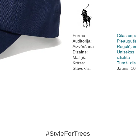
Forma:
Citas cep
Auditorija:
Pieauguš
Aizvēršana:
Regulēja
Dizains:
Unisekss
Maliņš:
izliekta
Krāsa:
Tumši zils
Stāvoklis:
Jauns; 10
#StyleForTrees