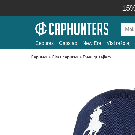
15% 
Cepures
Capslab
New Era
Visi ražotāji
Cepures
>
Citas cepures
>
Pieaugušajiem