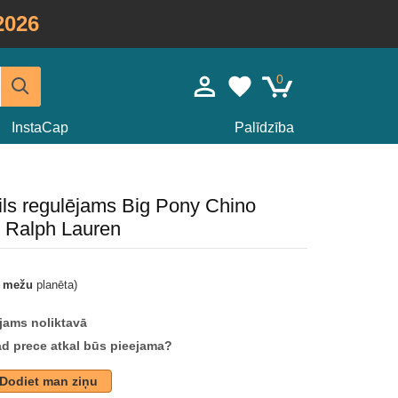
2026
0
InstaCap
Palīdzība
zils regulējams Big Pony Chino
o Ralph Lauren
t mežu
planēta)
jams noliktavā
ad prece atkal būs pieejama?
Dodiet man ziņu