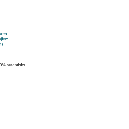
ures
ajiem
ms
0% autentisks