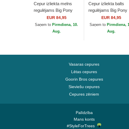
Cepur izliekta melns
Cepur izliekta balts
regulējams Big Pony
regulējams Big Pony
Chino Classic Sport no
Chino Classic Sport 
EUR 84,95
EUR 84,95
Polo Ralph Lauren
Polo Ralph Lauren
Saņem to
Pirmdiena, 10.
Saņem to
Pirmdiena, 
Aug.
Aug.
Vasaras cepures
Lētas cepures
Goorin Bros cepures
Sieviešu cepures
Cepures zēniem
Palīdzība
Mans konts
#StyleForTrees