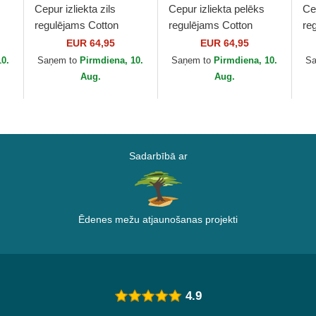
Cepur izliekta zils
Cepur izliekta pelēks
Cep
regulējams Cotton
regulējams Cotton
re
no
Chino Classic Sport no
Chino Classic Sport no
Ch
EUR 64,95
EUR 64,95
Polo Ralph Lauren
Polo Ralph Lauren
Po
10.
Saņem to
Pirmdiena, 10.
Saņem to
Pirmdiena, 10.
S
Aug.
Aug.
Sadarbībā ar
Ēdenes mežu atjaunošanas projekti
4.9