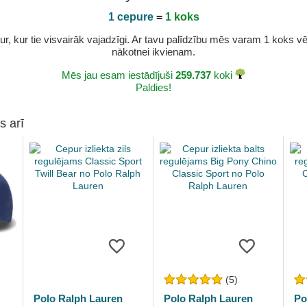
1 cepure
=
1 koks
r, kur tie visvairāk vajadzīgi. Ar tavu palīdzību mēs varam 1 koks vēl 
nākotnei ikvienam.
Mēs jau esam iestādījuši
259.737
koki
Paldies!
s arī
(5)
Polo Ralph Lauren
Polo Ralph Lauren
Po