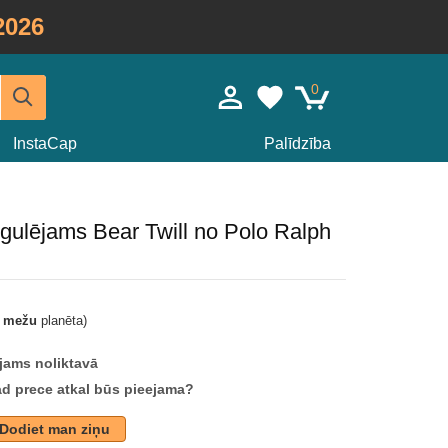
2026
0
InstaCap
Palīdzība
regulējams Bear Twill no Polo Ralph
t mežu
planēta)
jams noliktavā
ad prece atkal būs pieejama?
Dodiet man ziņu