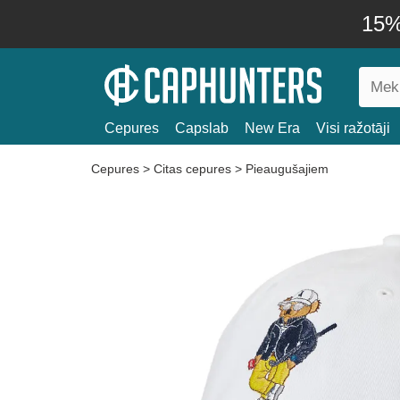
15% 
Cepures
Capslab
New Era
Visi ražotāji
Cepures
>
Citas cepures
>
Pieaugušajiem