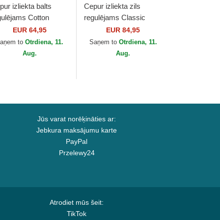
ur izliekta balts
Cepur izliekta zils
gulējams Cotton
regulējams Classic
ino Classic Sport no
Sport Stretch Twill no
EUR 64,95
EUR 84,95
lo Ralph Lauren
Polo Ralph Lauren
aņem to
Otrdiena, 11.
Saņem to
Otrdiena, 11.
Aug.
Aug.
Jūs varat norēķināties ar:
Jebkura maksājumu karte
PayPal
Przelewy24
Atrodiet mūs šeit:
TikTok