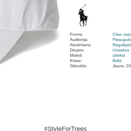
Forma:
Citas cep
Auditorija:
Pieauguš
Aizvēršana:
Regulēja
Dizains:
Unisekss
Maliņš:
izliekta
Krāsa:
Balts
Stāvoklis:
Jauns; 10
#StyleForTrees