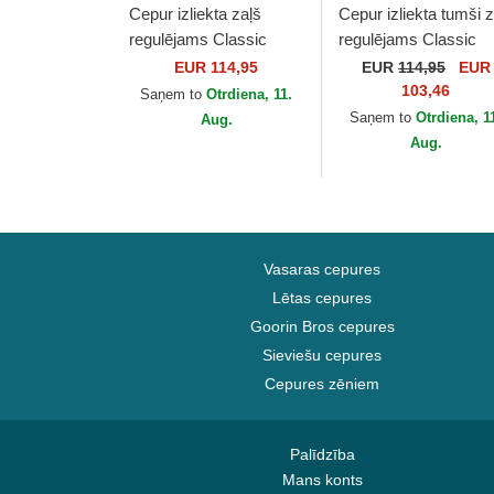
Cepur izliekta zaļš
Cepur izliekta tumši z
regulējams Classic
regulējams Classic
Sport Twill Bear no Polo
Sport Twill Bear no P
EUR 114,95
EUR
114,95
EUR
Ralph Lauren
Ralph Lauren
103,46
Saņem to
Otrdiena, 11.
Saņem to
Otrdiena, 1
Aug.
Aug.
Vasaras cepures
Lētas cepures
Goorin Bros cepures
Sieviešu cepures
Cepures zēniem
Palīdzība
Mans konts