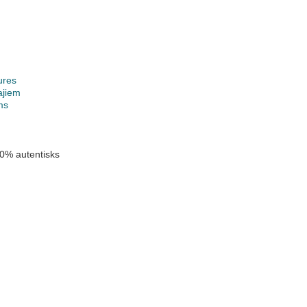
ures
ajiem
ms
0% autentisks