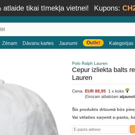
atlaide tikai tīmekļa vietnei!
Kupons:
CH
Outlet
Zēnam
Dāvanu kartes
Jaunumi
Kategorijas
Polo Ralph Lauren
Cepur izliekta balts 
Lauren
Cena:
EUR 88,95
1 x koks
(Grozam atbalstam
atjauno
Šis produkts drīzumā būs piee
Vai vēlaties saņemt e-pastu, k