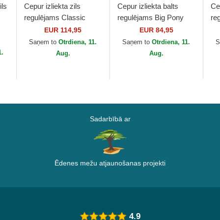
ils
Cepur izliekta zils
Cepur izliekta balts
Cep
regulējams Classic
regulējams Big Pony
re
olo
Sport Twill Bear no Polo
Chino Classic Sport no
Ch
EUR 114,95
EUR 84,95
Ralph Lauren
Polo Ralph Lauren
Po
Saņem to
Otrdiena, 11.
Saņem to
Otrdiena, 11.
S
1.
Aug.
Aug.
Sadarbībā ar
Ēdenes mežu atjaunošanas projekti
4.9