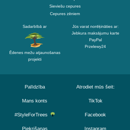
Sieviešu cepures
Cepures zēniem
Sadarbībā ar
Jūs varat norēķināties ar:
Jebkura maksājumu karte
PayPal
Przelewy24
Ēdenes mežu atjaunošanas
projekti
Palīdzība
Atrodiet mūs šeit:
Mans konts
TikTok
#StyleForTrees
Facebook
Piekrišanas
Instagram