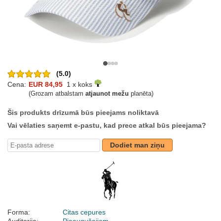
(5.0)
Cena:
EUR 84,95
1 x koks
(Grozam atbalstam
atjaunot mežu
planēta)
Šis produkts drīzumā būs pieejams noliktavā
Vai vēlaties saņemt e-pastu, kad prece atkal būs pieejama?
Dodiet man ziņu
Forma:
Citas cepures