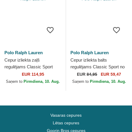
Polo Ralph Lauren
Polo Ralph Lauren
Cepur izliekta zaļš
Cepur izliekta balts
regulējams Classic Sport
regulējams Classic Sport no
Twill Bear no Polo Ralph
Polo Ralph Lauren
EUR 114,95
EUR
84,95
EUR 59,47
Lauren
Saņem to
Pirmdiena, 10. Aug.
Saņem to
Pirmdiena, 10. Aug.
Vasaras cepures
Lētas cepures
Goorin Bros cepures