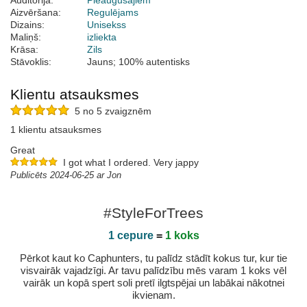
Auditorija:
Pieaugušajiem
Aizvēršana:
Regulējams
Dizains:
Unisekss
Maliņš:
izliekta
Krāsa:
Zils
Stāvoklis:
Jauns; 100% autentisks
Klientu atsauksmes
5 no 5 zvaigznēm
1 klientu atsauksmes
Great
I got what I ordered. Very jappy
Publicēts 2024-06-25 ar Jon
#StyleForTrees
1 cepure
=
1 koks
Pērkot kaut ko Caphunters, tu palīdz stādīt kokus tur, kur tie
visvairāk vajadzīgi. Ar tavu palīdzību mēs varam 1 koks vēl
vairāk un kopā spert soli pretī ilgtspējai un labākai nākotnei
ikvienam.