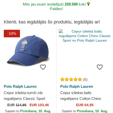
Mēs jau esam iestādījuši
259.589
koki
Paldies!
Klienti, kas iegādājās šo produktu, iegādājās arī
-10%
(5)
Polo Ralph Lauren
Polo Ralph Lauren
Cepur izliekta tumši zils
Cepur izliekta balts
regulējams Classic Sport
regulējams Cotton Chino
Twill Bear no Polo Ralph
Classic Sport no Polo Ralph
EUR
114,95
EUR 103,46
EUR 64,95
Lauren
Lauren
Saņem to
Pirmdiena, 10. Aug.
Saņem to
Pirmdiena, 10. Aug.