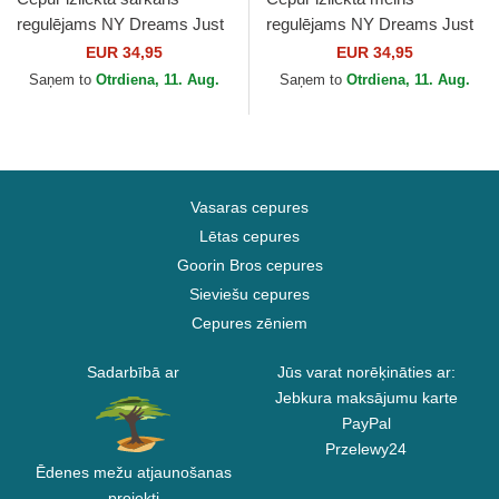
regulējams NY Dreams Just
regulējams NY Dreams Just
Kids The 90s no Homenage
Kids The 90s no Homenage
EUR 34,95
EUR 34,95
Saņem to
Otrdiena, 11. Aug.
Saņem to
Otrdiena, 11. Aug.
Vasaras cepures
Lētas cepures
Goorin Bros cepures
Sieviešu cepures
Cepures zēniem
Sadarbībā ar
Jūs varat norēķināties ar:
Jebkura maksājumu karte
PayPal
Przelewy24
Ēdenes mežu atjaunošanas
projekti