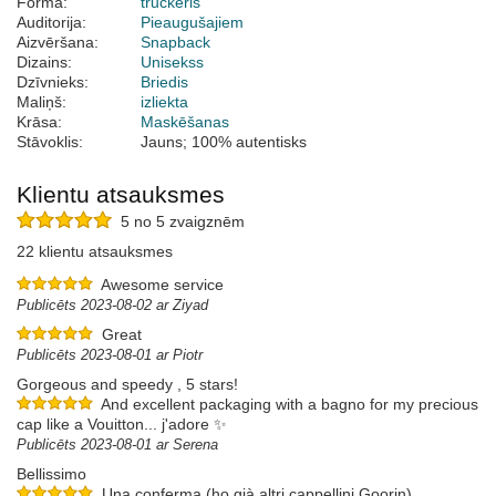
Forma:
truckeris
Auditorija:
Pieaugušajiem
Aizvēršana:
Snapback
Dizains:
Unisekss
Dzīvnieks:
Briedis
Maliņš:
izliekta
Krāsa:
Maskēšanas
Stāvoklis:
Jauns; 100% autentisks
Klientu atsauksmes
5 no 5 zvaigznēm
22 klientu atsauksmes
Awesome service
Publicēts 2023-08-02 ar Ziyad
Great
Publicēts 2023-08-01 ar Piotr
Gorgeous and speedy , 5 stars!
And excellent packaging with a bagno for my precious
cap like a Vouitton... j'adore ✨️
Publicēts 2023-08-01 ar Serena
Bellissimo
Una conferma (ho già altri cappellini Goorin)