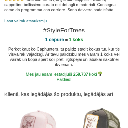
cappellino bellissimo curato nei dettagli e materiali. Consegna
come da programma con corriere. Sono davvero soddisfatta.
Publicēts 2023-07-28 ar Myriam
Lasīt vairāk atsauksmju
#StyleForTrees
1 cepure
=
1 koks
Pērkot kaut ko Caphunters, tu palīdz stādīt kokus tur, kur tie
visvairāk vajadzīgi. Ar tavu palīdzību mēs varam 1 koks vēl
vairāk un kopā spert soli pretī ilgtspējai un labākai nākotnei
ikvienam.
Mēs jau esam iestādījuši
259.737
koki
Paldies!
Klienti, kas iegādājās šo produktu, iegādājās arī