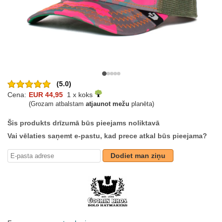
(5.0)
Cena:
EUR 44,95
1 x koks
(Grozam atbalstam
atjaunot mežu
planēta)
Šis produkts drīzumā būs pieejams noliktavā
Vai vēlaties saņemt e-pastu, kad prece atkal būs pieejama?
Dodiet man ziņu