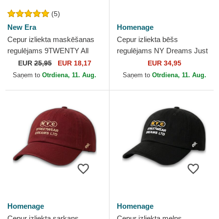
(5)
New Era
Homenage
Cepur izliekta maskēšanas
Cepur izliekta bēšs
regulējams 9TWENTY All
regulējams NY Dreams Just
Star Game Core Classic no
Kids The 90s no Homenage
EUR
25,95
EUR 18,17
EUR 34,95
Los Angeles Dodgers...
Saņem to
Otrdiena, 11. Aug.
Saņem to
Otrdiena, 11. Aug.
Homenage
Homenage
Cepur izliekta sarkans
Cepur izliekta melns