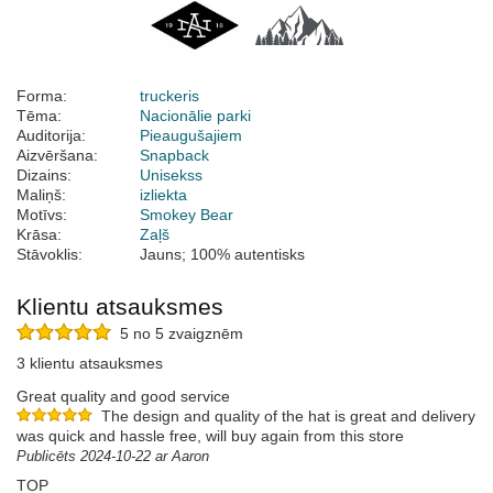
Forma:
truckeris
Tēma:
Nacionālie parki
Auditorija:
Pieaugušajiem
Aizvēršana:
Snapback
Dizains:
Unisekss
Maliņš:
izliekta
Motīvs:
Smokey Bear
Krāsa:
Zaļš
Stāvoklis:
Jauns; 100% autentisks
Klientu atsauksmes
5 no 5 zvaigznēm
3 klientu atsauksmes
Great quality and good service
The design and quality of the hat is great and delivery
was quick and hassle free, will buy again from this store
Publicēts 2024-10-22 ar Aaron
TOP