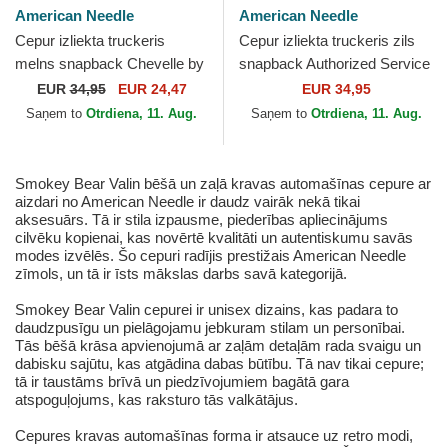
American Needle
American Needle
Cepur izliekta truckeris
Cepur izliekta truckeris zils
melns snapback Chevelle by
snapback Authorized Service
Valin no American Needle
Valin no American Needle
EUR
34,95
EUR 24,47
EUR 34,95
Saņem to
Otrdiena, 11. Aug.
Saņem to
Otrdiena, 11. Aug.
Smokey Bear Valin bēšā un zaļā kravas automašīnas cepure ar
aizdari no American Needle ir daudz vairāk nekā tikai
aksesuārs. Tā ir stila izpausme, piederības apliecinājums
cilvēku kopienai, kas novērtē kvalitāti un autentiskumu savās
modes izvēlēs. Šo cepuri radījis prestižais American Needle
zīmols, un tā ir īsts mākslas darbs savā kategorijā.
Smokey Bear Valin cepurei ir unisex dizains, kas padara to
daudzpusīgu un pielāgojamu jebkuram stilam un personībai.
Tās bēšā krāsa apvienojumā ar zaļām detaļām rada svaigu un
dabisku sajūtu, kas atgādina dabas būtību. Tā nav tikai cepure;
tā ir taustāms brīvā un piedzīvojumiem bagātā gara
atspoguļojums, kas raksturo tās valkātājus.
Cepures kravas automašīnas forma ir atsauce uz retro modi,