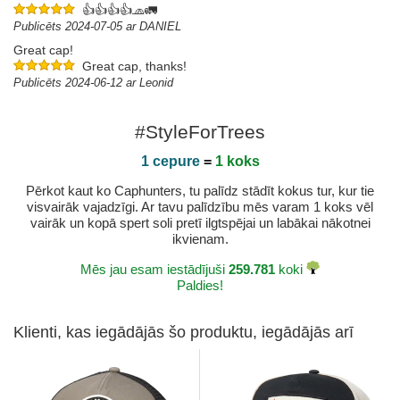
👍👍👍👍🧢🚛
Publicēts 2024-07-05 ar DANIEL
Great cap!
Great cap, thanks!
Publicēts 2024-06-12 ar Leonid
#StyleForTrees
1 cepure
=
1 koks
Pērkot kaut ko Caphunters, tu palīdz stādīt kokus tur, kur tie
visvairāk vajadzīgi. Ar tavu palīdzību mēs varam 1 koks vēl
vairāk un kopā spert soli pretī ilgtspējai un labākai nākotnei
ikvienam.
Mēs jau esam iestādījuši
259.781
koki
Paldies!
Klienti, kas iegādājās šo produktu, iegādājās arī