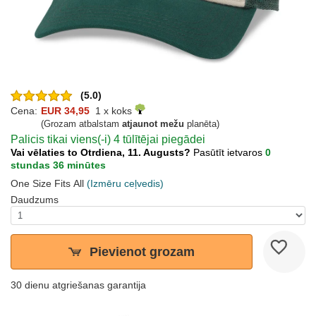
(5.0)
Cena:
EUR 34,95
1 x koks
(Grozam atbalstam
atjaunot mežu
planēta)
Palicis tikai viens(-i) 4 tūlītējai piegādei
Vai vēlaties to Otrdiena, 11. Augusts?
Pasūtīt ietvaros
0
stundas 36 minūtes
One Size Fits All
(Izmēru ceļvedis)
Daudzums
Pievienot grozam
30 dienu atgriešanas garantija