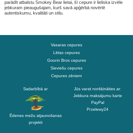
parādīt atbalstu Smokey Bear lietai, šī cepure ir lieliska izvēle
jebkuram pieaugušajam, kurš savā apģērbā novērtē
autentiskumu, kvalitāti un stilu.
Vasaras cepures
Lētas cepures
Goorin Bros cepures
Sieviešu cepures
Cepures zēniem
Sadarbībā ar
Jūs varat norēķināties ar:
Jebkura maksājumu karte
PayPal
Przelewy24
Ēdenes mežu atjaunošanas
projekti