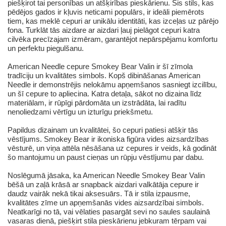
piešķirot tai personības un atšķirības pieskārienu. Šis stils, kas
pēdējos gados ir kļuvis neticami populārs, ir ideāli piemērots
tiem, kas meklē cepuri ar unikālu identitāti, kas izceļas uz pārējo
fona. Turklāt tās aizdare ar aizdari ļauj pielāgot cepuri katra
cilvēka precīzajam izmēram, garantējot nepārspējamu komfortu
un perfektu piegulšanu.
American Needle cepure Smokey Bear Valin ir šī zīmola
tradīciju un kvalitātes simbols. Kopš dibināšanas American
Needle ir demonstrējis nelokāmu apņemšanos sasniegt izcilību,
un šī cepure to apliecina. Katra detaļa, sākot no dizaina līdz
materiālam, ir rūpīgi pārdomāta un izstrādāta, lai radītu
nenoliedzami vērtīgu un izturīgu priekšmetu.
Papildus dizainam un kvalitātei, šo cepuri patiesi atšķir tās
vēstījums. Smokey Bear ir ikoniska figūra vides aizsardzības
vēsturē, un viņa attēla nēsāšana uz cepures ir veids, kā godināt
šo mantojumu un paust cieņas un rūpju vēstījumu par dabu.
Noslēgumā jāsaka, ka American Needle Smokey Bear Valin
bēšā un zaļā krāsā ar snapback aizdari valkātāja cepure ir
daudz vairāk nekā tikai aksesuārs. Tā ir stila izpausme,
kvalitātes zīme un apņemšanās vides aizsardzībai simbols.
Neatkarīgi no tā, vai vēlaties pasargāt sevi no saules saulainā
vasaras dienā, piešķirt stila pieskārienu jebkuram tērpam vai