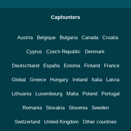
Caphunters
Austria
Belgique
Bulgaria
Canada
Croatia
Cyprus
Czech Republic
Denmark
Deutschland
España
Estonia
Finland
France
Global
Greece
Hungary
Ireland
Italia
Latvia
Lithuania
Luxembourg
Malta
Poland
Portugal
Romania
Slovakia
Slovenia
Sweden
Switzerland
United Kingdom
Other countries