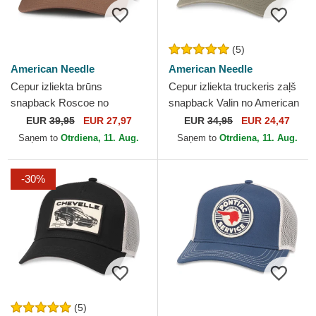
(5)
American Needle
American Needle
Cepur izliekta brūns
Cepur izliekta truckeris zaļš
snapback Roscoe no
snapback Valin no American
American Needle
Needle
EUR
39,95
EUR 27,97
EUR
34,95
EUR 24,47
Saņem to
Otrdiena, 11. Aug.
Saņem to
Otrdiena, 11. Aug.
-30%
(5)