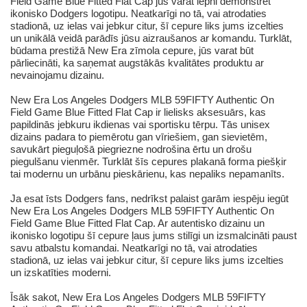
Field Game Blue Fitted Flat Cap jūs varat lepni demonstrēt
ikonisko Dodgers logotipu. Neatkarīgi no tā, vai atrodaties
stadionā, uz ielas vai jebkur citur, šī cepure liks jums izcelties
un unikālā veidā parādīs jūsu aizraušanos ar komandu. Turklāt,
būdama prestižā New Era zīmola cepure, jūs varat būt
pārliecināti, ka saņemat augstākās kvalitātes produktu ar
nevainojamu dizainu.
New Era Los Angeles Dodgers MLB 59FIFTY Authentic On
Field Game Blue Fitted Flat Cap ir lielisks aksesuārs, kas
papildinās jebkuru ikdienas vai sportisku tērpu. Tās unisex
dizains padara to piemērotu gan vīriešiem, gan sievietēm,
savukārt pieguļošā piegriezne nodrošina ērtu un drošu
piegulšanu vienmēr. Turklāt šīs cepures plakanā forma piešķir
tai modernu un urbānu pieskārienu, kas nepaliks nepamanīts.
Ja esat īsts Dodgers fans, nedrīkst palaist garām iespēju iegūt
New Era Los Angeles Dodgers MLB 59FIFTY Authentic On
Field Game Blue Fitted Flat Cap. Ar autentisko dizainu un
ikonisko logotipu šī cepure ļaus jums stilīgi un izsmalcināti paust
savu atbalstu komandai. Neatkarīgi no tā, vai atrodaties
stadionā, uz ielas vai jebkur citur, šī cepure liks jums izcelties
un izskatīties moderni.
Īsāk sakot, New Era Los Angeles Dodgers MLB 59FIFTY