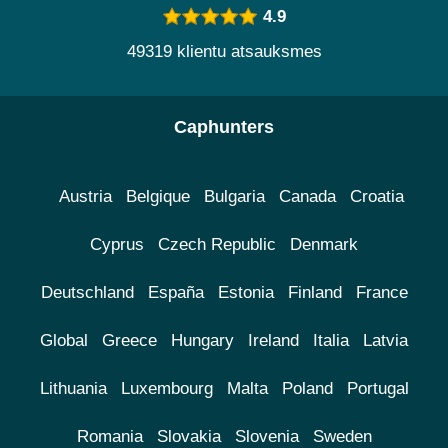
4.9
49319 klientu atsauksmes
Caphunters
Austria
Belgique
Bulgaria
Canada
Croatia
Cyprus
Czech Republic
Denmark
Deutschland
España
Estonia
Finland
France
Global
Greece
Hungary
Ireland
Italia
Latvia
Lithuania
Luxembourg
Malta
Poland
Portugal
Romania
Slovakia
Slovenia
Sweden