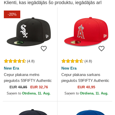
Klienti, kas iegādājās šo produktu, iegādājās arī
-20%
(4.8)
(4.8)
New Era
New Era
Cepur plakana melns
Cepur plakana sarkans
piegulošs 59FIFTY Authentic
piegulošs 59FIFTY Authentic
On Field Game no Chicago
On Field no Los Angeles
EUR
40,95
EUR 32,76
EUR 40,95
White Sox MLB no New Era
Angels MLB no New Era
Saņem to
Otrdiena, 11. Aug.
Saņem to
Otrdiena, 11. Aug.