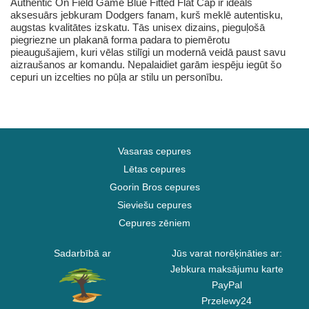
Authentic On Field Game Blue Fitted Flat Cap ir ideāls
aksesuārs jebkuram Dodgers fanam, kurš meklē autentisku,
augstas kvalitātes izskatu. Tās unisex dizains, pieguļošā
piegriezne un plakanā forma padara to piemērotu
pieaugušajiem, kuri vēlas stilīgi un modernā veidā paust savu
aizraušanos ar komandu. Nepalaidiet garām iespēju iegūt šo
cepuri un izcelties no pūļa ar stilu un personību.
Vasaras cepures
Lētas cepures
Goorin Bros cepures
Sieviešu cepures
Cepures zēniem
Sadarbībā ar
Jūs varat norēķināties ar:
Jebkura maksājumu karte
PayPal
Przelewy24