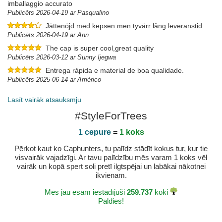
imballaggio accurato
Publicēts 2026-04-19 ar Pasqualino
Jättenöjd med kepsen men tyvärr lång leveranstid
Publicēts 2026-04-19 ar Ann
The cap is super cool,great quality
Publicēts 2026-03-12 ar Sunny Ijegwa
Entrega rápida e material de boa qualidade.
Publicēts 2025-06-14 ar Américo
Lasīt vairāk atsauksmju
#StyleForTrees
1 cepure
=
1 koks
Pērkot kaut ko Caphunters, tu palīdz stādīt kokus tur, kur tie
visvairāk vajadzīgi. Ar tavu palīdzību mēs varam 1 koks vēl
vairāk un kopā spert soli pretī ilgtspējai un labākai nākotnei
ikvienam.
Mēs jau esam iestādījuši
259.737
koki
Paldies!