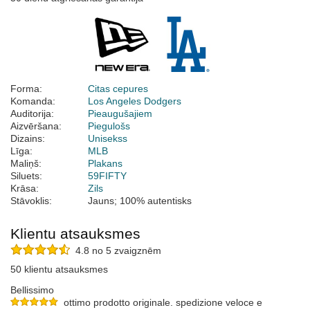
Forma:
Citas cepures
Komanda:
Los Angeles Dodgers
Auditorija:
Pieaugušajiem
Aizvēršana:
Piegulošs
Dizains:
Unisekss
Līga:
MLB
Maliņš:
Plakans
Siluets:
59FIFTY
Krāsa:
Zils
Stāvoklis:
Jauns; 100% autentisks
Klientu atsauksmes
4.8 no 5 zvaigznēm
50 klientu atsauksmes
Bellissimo
ottimo prodotto originale. spedizione veloce e