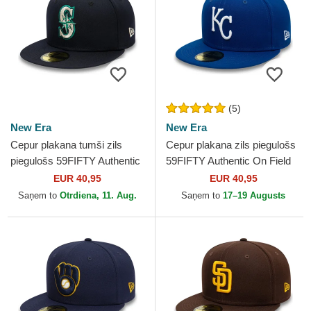
(5)
New Era
New Era
Cepur plakana tumši zils
Cepur plakana zils piegulošs
piegulošs 59FIFTY Authentic
59FIFTY Authentic On Field
On Field no Seattle Mariners
no Kansas City Royals MLB
EUR 40,95
EUR 40,95
MLB no New Era
no New Era
Saņem to
Otrdiena, 11. Aug.
Saņem to
17–19 Augusts