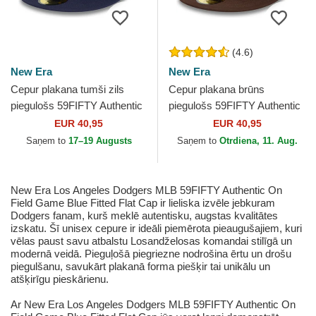
(4.6)
New Era
New Era
Cepur plakana tumši zils
Cepur plakana brūns
piegulošs 59FIFTY Authentic
piegulošs 59FIFTY Authentic
On Field no Milwaukee
On Field no San Diego
EUR 40,95
EUR 40,95
Brewers MLB no New Era
Padres MLB no New Era
Saņem to
17–19 Augusts
Saņem to
Otrdiena, 11. Aug.
New Era Los Angeles Dodgers MLB 59FIFTY Authentic On
Field Game Blue Fitted Flat Cap ir lieliska izvēle jebkuram
Dodgers fanam, kurš meklē autentisku, augstas kvalitātes
izskatu. Šī unisex cepure ir ideāli piemērota pieaugušajiem, kuri
vēlas paust savu atbalstu Losandželosas komandai stilīgā un
modernā veidā. Pieguļošā piegriezne nodrošina ērtu un drošu
piegulšanu, savukārt plakanā forma piešķir tai unikālu un
atšķirīgu pieskārienu.
Ar New Era Los Angeles Dodgers MLB 59FIFTY Authentic On