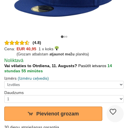
(4.8)
Cena:
EUR 40,95
1 x koks
(Grozam atbalstam
atjaunot mežu
planēta)
Noliktavā
Vai vēlaties to Otrdiena, 11. Augusts?
Pasūtīt ietvaros
14
stundas 55 minūtes
Izmērs
(Izmēru ceļvedis)
Daudzums
Pievienot grozam
30 dienu atgriešanas garantija