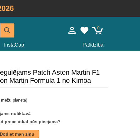
2026
0
InstaCap
Palīdzība
 regulējams Patch Aston Martin F1
on Martin Formula 1 no Kimoa
t mežu
planēta)
jams noliktavā
ad prece atkal būs pieejama?
Dodiet man ziņu