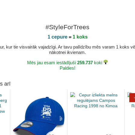
#StyleForTrees
1 cepure
=
1 koks
r, kur tie visvairāk vajadzīgi. Ar tavu palīdzību mēs varam 1 koks vēl 
nākotnei ikvienam.
Mēs jau esam iestādījuši
259.737
koki
Paldies!
s arī