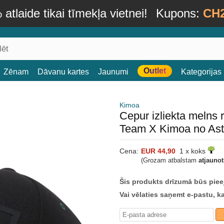
atlaide tikai tīmekļa vietnei!
Kupons:
CH
Outlet
Zēnam
Dāvanu kartes
Jaunumi
Kategorijas
Kimoa
Cepur izliekta melns
Team X Kimoa no Ast
Cena:
EUR 44,90
1 x koks
(Grozam atbalstam
atjauno
Šis produkts drīzumā būs piee
Vai vēlaties saņemt e-pastu, k