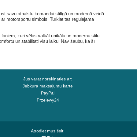
ust savu atbalstu komandai stilīgā un modernā veidā.
s ar motorsportu simbols. Turklāt tās regulējamā
aniem, kuri vēlas valkāt unikālu un modernu stilu.
fortu un stabilitāti visu laiku. Nav šaubu, ka šī
Jūs varat norēķināties ar:
Jebkura maksājumu karte
PayPal
Przelewy24
Atrodiet mūs šeit: