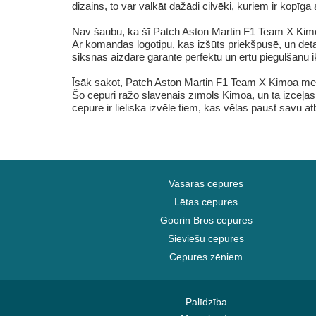
dizains, to var valkāt dažādi cilvēki, kuriem ir kopī
Nav šaubu, ka šī Patch Aston Martin F1 Team X Kimoa
Ar komandas logotipu, kas izšūts priekšpusē, un detaļ
siksnas aizdare garantē perfektu un ērtu piegulšanu 
Īsāk sakot, Patch Aston Martin F1 Team X Kimoa melnā
Šo cepuri ražo slavenais zīmols Kimoa, un tā izceļas 
cepure ir lieliska izvēle tiem, kas vēlas paust savu at
Vasaras cepures
Lētas cepures
Goorin Bros cepures
Sieviešu cepures
Cepures zēniem
Palīdzība