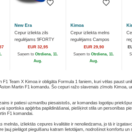
New Era
Kimoa
Ki
Cepur izliekta zils
Cepur izliekta melns
Ce
regulējams 9FORTY
regulējams Campos
re
 no
Flawless no Racing
Racing 1998 no Kimoa
Ra
87
EUR 32,95
EUR 29,90
E
la
Bulls F1 Team Formula
1.
Saņem to
Otrdiena, 11.
Saņem to
Otrdiena, 11.
S
1 no New Era
Aug.
Aug.
 F1 Team X Kimoa ir obligāta Formula 1 faniem, kuri vēlas paust unik
 Aston Martin F1 komandu. Šo cepuri ražo slavenais zīmols Kimoa, un 
ins ir patiesi uzmanību piesaistošs, ar komandas logotipu priekšpu
vai sportiska apģērba papildināšanai, piešķirot stila un personības pies
artin F1 komandai.
elnās, izliektās cepures kvalitāte ir nenoliedzama, jo tā ir izgatav
ļauj pielāgot piegulšanu katram lietotājam, nodrošinot komfortu un stab