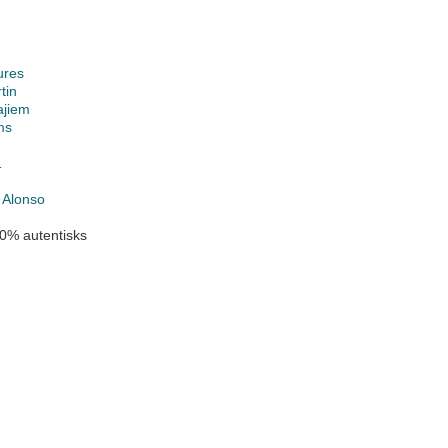
ures
tin
ajiem
ms
1
 Alonso
0% autentisks