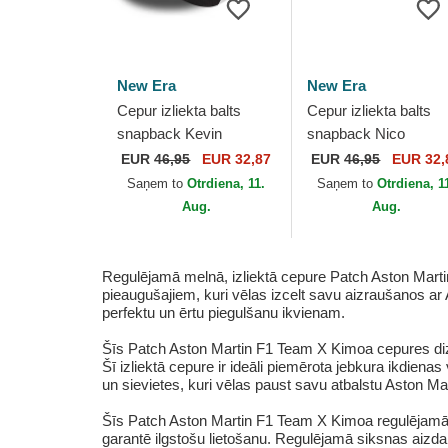
New Era
New Era
Cepur izliekta balts
Cepur izliekta balts
snapback Kevin
snapback Nico
Magnussen 9FORTY
Hulkenberg 9FORTY
EUR
46,95
EUR 32,87
EUR
46,95
EUR 32,
no Haas F1 Team
Haas F1 Team Formu
Saņem to
Otrdiena, 11.
Saņem to
Otrdiena, 1
Formula 1 no New Era
1 no New Era
Aug.
Aug.
Regulējamā melnā, izliektā cepure Patch Aston Martin
pieaugušajiem, kuri vēlas izcelt savu aizraušanos ar
perfektu un ērtu piegulšanu ikvienam.
Šīs Patch Aston Martin F1 Team X Kimoa cepures diza
Šī izliektā cepure ir ideāli piemērota jebkura ikdienas 
un sievietes, kuri vēlas paust savu atbalstu Aston M
Šīs Patch Aston Martin F1 Team X Kimoa regulējamās m
garantē ilgstošu lietošanu. Regulējamā siksnas aizdare 