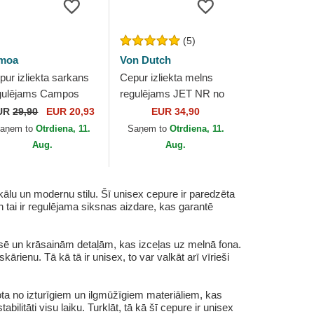
(5)
moa
Von Dutch
pur izliekta sarkans
Cepur izliekta melns
gulējams Campos
regulējams JET NR no
cing 1998 no Kimoa
Von Dutch
UR
29,90
EUR 20,93
EUR 34,90
aņem to
Otrdiena, 11.
Saņem to
Otrdiena, 11.
Aug.
Aug.
ālu un modernu stilu. Šī unisex cepure ir paredzēta
tai ir regulējama siksnas aizdare, kas garantē
sē un krāsainām detaļām, kas izceļas uz melnā fona.
kārienu. Tā kā tā ir unisex, to var valkāt arī vīrieši
ota no izturīgiem un ilgmūžīgiem materiāliem, kas
ilitāti visu laiku. Turklāt, tā kā šī cepure ir unisex