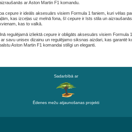
ga aizraušanās ar Aston Martin F1 komandu.
 cepure ir ideāls aksesuārs visiem Formula 1 faniem, kuri vēlas pa
ām, kas izceļas uz melnā fona, šī cepure ir īsts stila un aizraušanā
ikvienam, kas to valkā.
 regulējamā izliektā cepure ir obligāts aksesuārs visiem Formula 1 f
ar savu unisex dizainu un regulējamo siksnas aizdari, kas garantē kom
balstu Aston Martin F1 komandai stilīgi un eleganti.
Sadarbībā ar
Ēdenes mežu atjaunošanas projekti