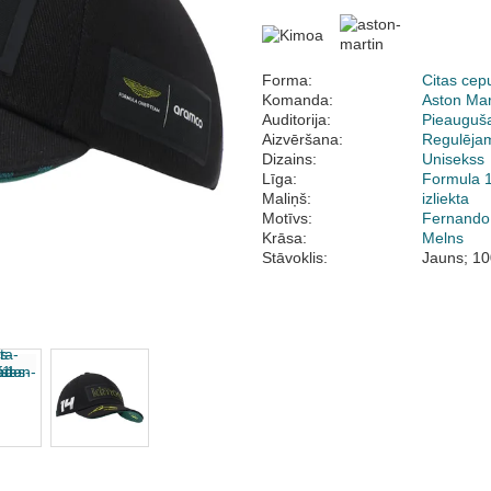
Forma:
Citas cep
Komanda:
Aston Mar
Auditorija:
Pieauguš
Aizvēršana:
Regulēja
Dizains:
Unisekss
Līga:
Formula 
Maliņš:
izliekta
Motīvs:
Fernando
Krāsa:
Melns
Stāvoklis:
Jauns; 10