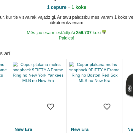
1 cepure
=
1 koks
r, kur tie visvairāk vajadzīgi. Ar tavu palīdzību mēs varam 1 koks vēl 
nākotnei ikvienam.
Mēs jau esam iestādījuši
259.737
koki
Paldies!
s arī
New Era
New Era
Ne