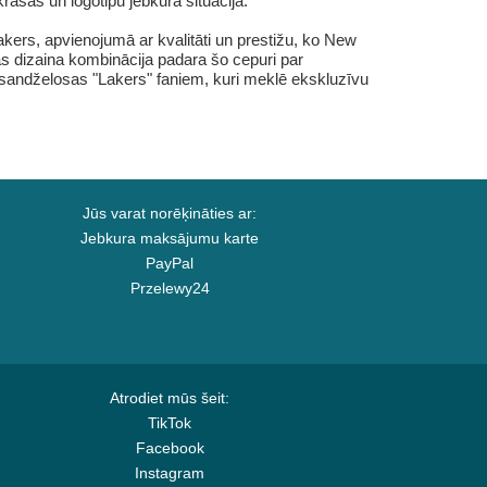
āsas un logotipu jebkurā situācijā.
akers, apvienojumā ar kvalitāti un prestižu, ko New
 dizaina kombinācija padara šo cepuri par
Losandželosas "Lakers" faniem, kuri meklē ekskluzīvu
Jūs varat norēķināties ar:
Jebkura maksājumu karte
PayPal
Przelewy24
Atrodiet mūs šeit:
TikTok
Facebook
Instagram