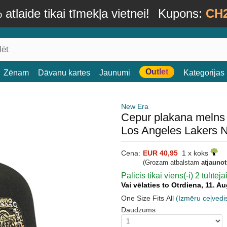
atlaide tikai tīmekļa vietnei!
Kupons:
CH
Outlet
Zēnam
Dāvanu kartes
Jaunumi
Kategorijas
New Era
Cepur plakana melns
Los Angeles Lakers 
Cena:
EUR 40,95
1 x koks
(Grozam atbalstam
atjauno
Palicis tikai viens(-i) 2 tūlītēj
Vai vēlaties to Otrdiena, 11. 
One Size Fits All
(Izmēru ceļvedi
Daudzums