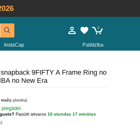
2026
0
InstaCap
Palīdzība
 snapback 9FIFTY A Frame Ring no
NBA no New Era
t mežu
planēta)
ai piegādei
Augusts?
Pasūtīt ietvaros
10 stundas 17 minūtes
s)