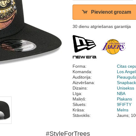
Pievienot grozam
30 dienu atgriešanas garantija
Forma:
Citas cep
Komanda:
Los Angel
Auditorija:
Pieauguš
Aizvēršana:
Snapbac
Dizains:
Unisekss
Līga:
NBA
Maliņš:
Plakans
Siluets:
9FIFTY
Krāsa:
Melns
Stāvoklis:
Jauns; 10
#StyleForTrees