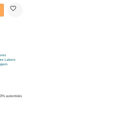
ures
es Lakers
ajiem
k
0% autentisks