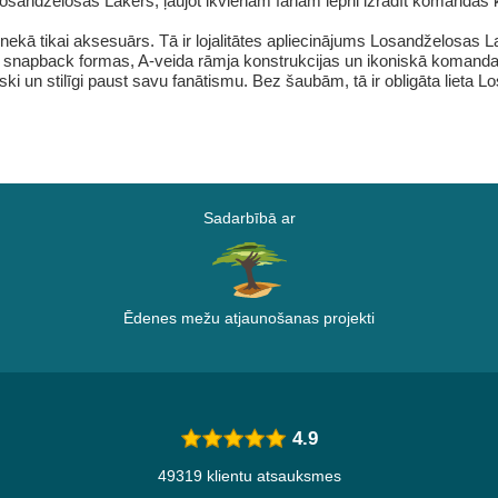
osandželosas Lakers, ļaujot ikvienam fanam lepni izrādīt komandas kr
ekā tikai aksesuārs. Tā ir lojalitātes apliecinājums Losandželosas L
 snapback formas, A-veida rāmja konstrukcijas un ikoniskā komandas
ki un stilīgi paust savu fanātismu. Bez šaubām, tā ir obligāta lieta 
Sadarbībā ar
Ēdenes mežu atjaunošanas projekti
4.9
49319 klientu atsauksmes