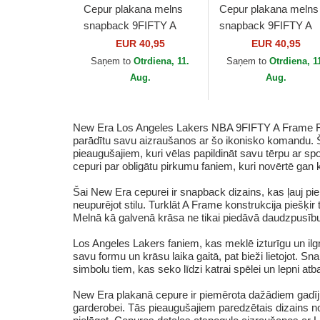
Cepur plakana melns
Cepur plakana melns
snapback 9FIFTY A
snapback 9FIFTY A
Frame Ring no Los
Frame Ring no Bosto
EUR 40,95
EUR 40,95
Angeles Dodgers MLB
Celtics NBA no New
Saņem to
Otrdiena, 11.
Saņem to
Otrdiena, 1
no New Era
Era
Aug.
Aug.
New Era Los Angeles Lakers NBA 9FIFTY A Frame Ring
parādītu savu aizraušanos ar šo ikonisko komandu. Šī
pieaugušajiem, kuri vēlas papildināt savu tērpu ar s
cepuri par obligātu pirkumu faniem, kuri novērtē gan kv
Šai New Era cepurei ir snapback dizains, kas ļauj pi
neupurējot stilu. Turklāt A Frame konstrukcija piešķir
Melnā kā galvenā krāsa ne tikai piedāvā daudzpusību,
Los Angeles Lakers faniem, kas meklē izturīgu un ilgm
savu formu un krāsu laika gaitā, pat bieži lietojot. S
simbolu tiem, kas seko līdzi katrai spēlei un lepni a
New Era plakanā cepure ir piemērota dažādiem gadīj
garderobei. Tās pieaugušajiem paredzētais dizains nod