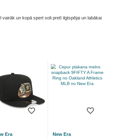
vairāk un kopā spert soli pretī ilgtspējai un labākai
w Era
New Era