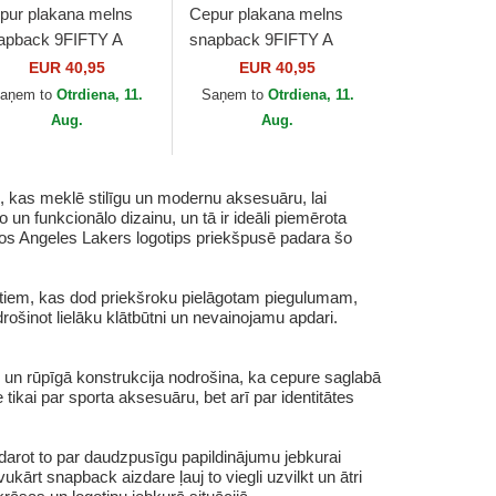
pur plakana melns
Cepur plakana melns
apback 9FIFTY A
snapback 9FIFTY A
ame Ring no Detroit
Frame Ring no Oakland
EUR 40,95
EUR 40,95
gers MLB no New Era
Athletics MLB no New
aņem to
Otrdiena, 11.
Saņem to
Otrdiena, 11.
Era
Aug.
Aug.
 kas meklē stilīgu un modernu aksesuāru, lai
n funkcionālo dizainu, un tā ir ideāli piemērota
 Los Angeles Lakers logotips priekšpusē padara šo
tu tiem, kas dod priekšroku pielāgotam piegulumam,
drošinot lielāku klātbūtni un nevainojamu apdari.
te un rūpīgā konstrukcija nodrošina, ka cepure saglabā
ikai par sporta aksesuāru, bet arī par identitātes
arot to par daudzpusīgu papildinājumu jebkurai
ārt snapback aizdare ļauj to viegli uzvilkt un ātri