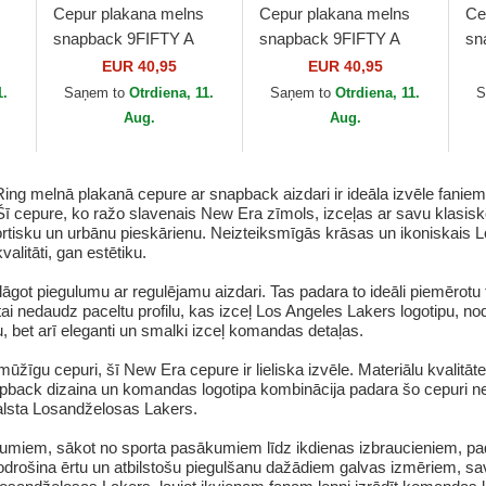
Cepur plakana melns
Cepur plakana melns
Ce
snapback 9FIFTY A
snapback 9FIFTY A
sn
n
Frame Ring no New
Frame Ring no Boston
Fr
EUR 40,95
EUR 40,95
York Yankees MLB no
Red Sox MLB no New
Ti
1.
Saņem to
Otrdiena, 11.
Saņem to
Otrdiena, 11.
S
New Era
Era
Aug.
Aug.
 melnā plakanā cepure ar snapback aizdari ir ideāla izvēle faniem,
 cepure, ko ražo slavenais New Era zīmols, izceļas ar savu klasisko u
portisku un urbānu pieskārienu. Neizteiksmīgās krāsas un ikoniskais
alitāti, gan estētiku.
elāgot piegulumu ar regulējamu aizdari. Tas padara to ideāli piemēro
 tai nedaudz paceltu profilu, kas izceļ Los Angeles Lakers logotipu, no
 bet arī eleganti un smalki izceļ komandas detaļas.
ūžīgu cepuri, šī New Era cepure ir lieliska izvēle. Materiālu kvalitā
napback dizaina un komandas logotipa kombinācija padara šo cepuri ne t
tbalsta Losandželosas Lakers.
umiem, sākot no sporta pasākumiem līdz ikdienas izbraucieniem, pad
rošina ērtu un atbilstošu piegulšanu dažādiem galvas izmēriem, savuk