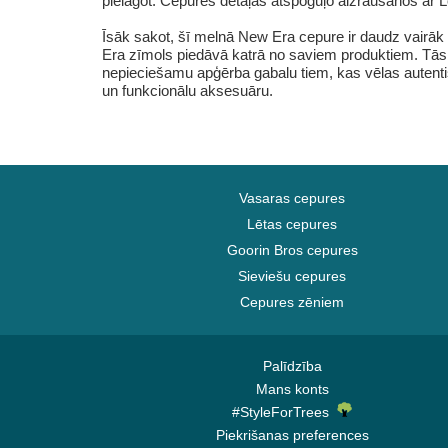
pielāgot. Cepures detaļas atspoguļo aizraušanos ar L
Īsāk sakot, šī melnā New Era cepure ir daudz vairāk n
Era zīmols piedāvā katrā no saviem produktiem. Tās
nepieciešamu apģērba gabalu tiem, kas vēlas autentis
un funkcionālu aksesuāru.
Vasaras cepures
Lētas cepures
Goorin Bros cepures
Sieviešu cepures
Cepures zēniem
Palīdzība
Mans konts
#StyleForTrees
Piekrišanas preferences