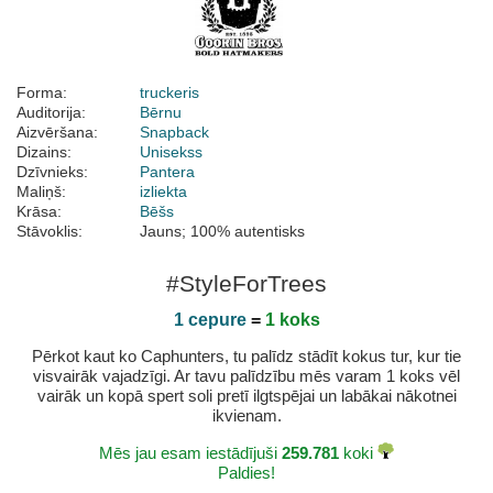
Forma:
truckeris
Auditorija:
Bērnu
Aizvēršana:
Snapback
Dizains:
Unisekss
Dzīvnieks:
Pantera
Maliņš:
izliekta
Krāsa:
Bēšs
Stāvoklis:
Jauns; 100% autentisks
#StyleForTrees
1 cepure
=
1 koks
Pērkot kaut ko Caphunters, tu palīdz stādīt kokus tur, kur tie
visvairāk vajadzīgi. Ar tavu palīdzību mēs varam 1 koks vēl
vairāk un kopā spert soli pretī ilgtspējai un labākai nākotnei
ikvienam.
Mēs jau esam iestādījuši
259.781
koki
Paldies!