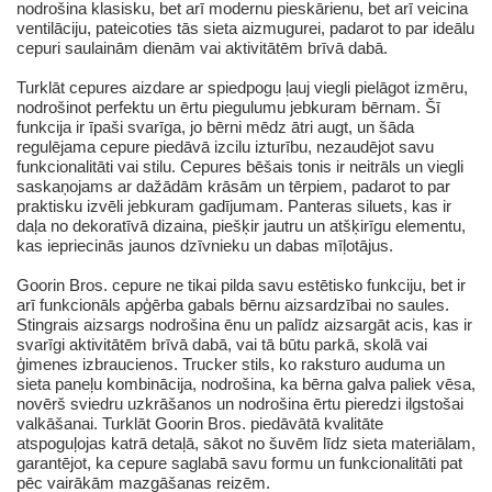
nodrošina klasisku, bet arī modernu pieskārienu, bet arī veicina
ventilāciju, pateicoties tās sieta aizmugurei, padarot to par ideālu
cepuri saulainām dienām vai aktivitātēm brīvā dabā.
Turklāt cepures aizdare ar spiedpogu ļauj viegli pielāgot izmēru,
nodrošinot perfektu un ērtu piegulumu jebkuram bērnam. Šī
funkcija ir īpaši svarīga, jo bērni mēdz ātri augt, un šāda
regulējama cepure piedāvā izcilu izturību, nezaudējot savu
funkcionalitāti vai stilu. Cepures bēšais tonis ir neitrāls un viegli
saskaņojams ar dažādām krāsām un tērpiem, padarot to par
praktisku izvēli jebkuram gadījumam. Panteras siluets, kas ir
daļa no dekoratīvā dizaina, piešķir jautru un atšķirīgu elementu,
kas iepriecinās jaunos dzīvnieku un dabas mīļotājus.
Goorin Bros. cepure ne tikai pilda savu estētisko funkciju, bet ir
arī funkcionāls apģērba gabals bērnu aizsardzībai no saules.
Stingrais aizsargs nodrošina ēnu un palīdz aizsargāt acis, kas ir
svarīgi aktivitātēm brīvā dabā, vai tā būtu parkā, skolā vai
ģimenes izbraucienos. Trucker stils, ko raksturo auduma un
sieta paneļu kombinācija, nodrošina, ka bērna galva paliek vēsa,
novērš sviedru uzkrāšanos un nodrošina ērtu pieredzi ilgstošai
valkāšanai. Turklāt Goorin Bros. piedāvātā kvalitāte
atspoguļojas katrā detaļā, sākot no šuvēm līdz sieta materiālam,
garantējot, ka cepure saglabā savu formu un funkcionalitāti pat
pēc vairākām mazgāšanas reizēm.