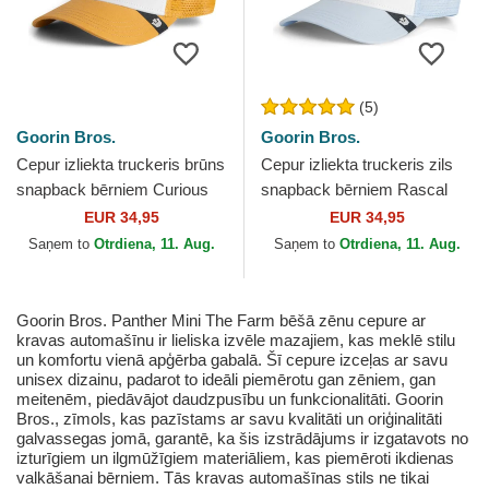
(5)
Goorin Bros.
Goorin Bros.
Cepur izliekta truckeris brūns
Cepur izliekta truckeris zils
snapback bērniem Curious
snapback bērniem Rascal
Cat Mini The Farm no Goorin
Raccoon Mini The Farm no
EUR 34,95
EUR 34,95
Bros.
Goorin Bros.
Saņem to
Otrdiena, 11. Aug.
Saņem to
Otrdiena, 11. Aug.
Goorin Bros. Panther Mini The Farm bēšā zēnu cepure ar
kravas automašīnu ir lieliska izvēle mazajiem, kas meklē stilu
un komfortu vienā apģērba gabalā. Šī cepure izceļas ar savu
unisex dizainu, padarot to ideāli piemērotu gan zēniem, gan
meitenēm, piedāvājot daudzpusību un funkcionalitāti. Goorin
Bros., zīmols, kas pazīstams ar savu kvalitāti un oriģinalitāti
galvassegas jomā, garantē, ka šis izstrādājums ir izgatavots no
izturīgiem un ilgmūžīgiem materiāliem, kas piemēroti ikdienas
valkāšanai bērniem. Tās kravas automašīnas stils ne tikai