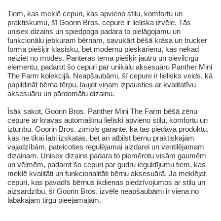
Tiem, kas meklē cepuri, kas apvieno stilu, komfortu un
praktiskumu, šī Goorin Bros. cepure ir lieliska izvēle. Tās
unisex dizains un spiedpoga padara to pielāgojamu un
funkcionālu jebkuram bērnam, savukārt bēšā krāsa un trucker
forma piešķir klasisku, bet modernu pieskārienu, kas nekad
neiziet no modes. Panteras tēma piešķir jautru un pievilcīgu
elementu, padarot šo cepuri par unikālu aksesuāru Panther Mini
The Farm kolekcijā. Neapšaubāmi, šī cepure ir lielisks veids, kā
papildināt bērna tērpu, ļaujot viņam izpausties ar kvalitatīvu
aksesuāru un pārdomātu dizainu.
Īsāk sakot, Goorin Bros. Panther Mini The Farm bēšā zēnu
cepure ar kravas automašīnu lieliski apvieno stilu, komfortu un
izturību. Goorin Bros. zīmols garantē, ka tas piedāvā produktu,
kas ne tikai labi izskatās, bet arī atbilst bērnu praktiskajām
vajadzībām, pateicoties regulējamai aizdarei un ventilējamam
dizainam. Unisex dizains padara to piemērotu visām gaumēm
un vēlmēm, padarot šo cepuri par gudru ieguldījumu tiem, kas
meklē kvalitāti un funkcionalitāti bērnu aksesuārā. Ja meklējat
cepuri, kas pavadīs bērnus ikdienas piedzīvojumos ar stilu un
aizsardzību, šī Goorin Bros. izvēle neapšaubāmi ir viena no
labākajām tirgū pieejamajām.