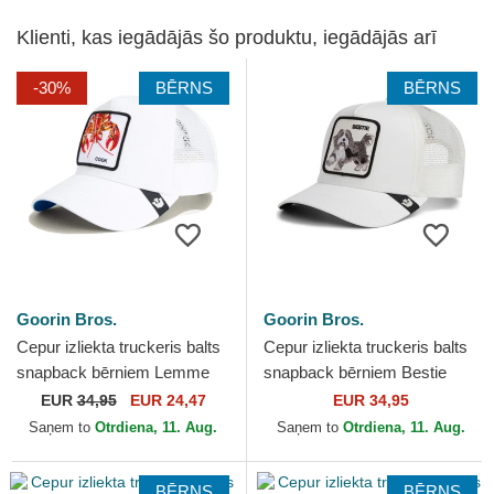
Klienti, kas iegādājās šo produktu, iegādājās arī
-30%
BĒRNS
BĒRNS
Goorin Bros.
Goorin Bros.
Cepur izliekta truckeris balts
Cepur izliekta truckeris balts
snapback bērniem Lemme
snapback bērniem Bestie
Cook Mini The Farm no
Mini The Farm no Goorin
EUR
34,95
EUR 24,47
EUR 34,95
Goorin Bros.
Bros.
Saņem to
Otrdiena, 11. Aug.
Saņem to
Otrdiena, 11. Aug.
BĒRNS
BĒRNS