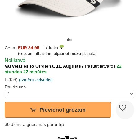
Cena:
EUR 34,95
1 x koks
(Grozam atbalstam
atjaunot mežu
planēta)
Noliktavā
Vai vēlaties to Otrdiena, 11. Augusts?
Pasūtīt ietvaros
22
stundas 22 minūtes
L (Kid)
(Izmēru ceļvedis)
Daudzums
Pievienot grozam
30 dienu atgriešanas garantija