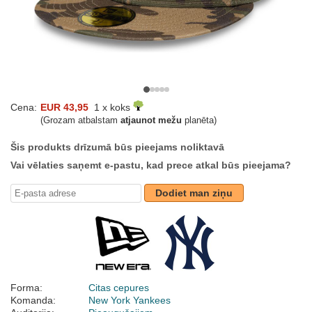
Cena:
EUR 43,95
1 x koks
(Grozam atbalstam
atjaunot mežu
planēta)
Šis produkts drīzumā būs pieejams noliktavā
Vai vēlaties saņemt e-pastu, kad prece atkal būs pieejama?
Dodiet man ziņu
Forma:
Citas cepures
Komanda:
New York Yankees