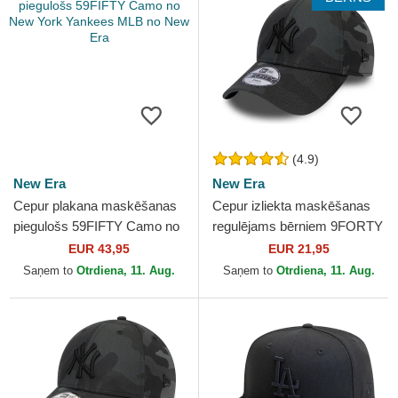
(4.9)
New Era
New Era
Cepur plakana maskēšanas
Cepur izliekta maskēšanas
piegulošs 59FIFTY Camo no
regulējams bērniem 9FORTY
New York Yankees MLB no
League Essential no New
EUR 43,95
EUR 21,95
New Era
York Yankees MLB no...
Saņem to
Otrdiena, 11. Aug.
Saņem to
Otrdiena, 11. Aug.