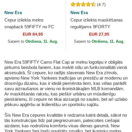
(4.7)
New Era
New Era
Cepur izliekta melns
Cepur izliekta maskēšanas
snapback 59FIFTY no FC
regulējams 9FORTY
Barcelona LALIGA no New
Essential no New York
EUR 84,95
EUR 27,95
Era
Yankees MLB no New Era
Saņem to
Otrdiena, 11. Aug.
Saņem to
Otrdiena, 11. Aug.
New Era 59FIFTY Camo Flat Cap ar melnu logotipu ir obligāts
pirkums beisbola faniem, kas meklē stilu un funkcionalitāti vienā
aksesuārā. Šī cepure, ko radījis slavenais New Era zīmols,
apvieno New York Yankees tradīcijas un prestižu ar modernu un
drosmīgu dizainu, kas ir ideāli piemērota tiem, kas vēlas parādīt
savu aizraušanos ar vienu no ikoniskākajām MLB komandām.
Ar maskēšanās rakstu, kas piešķir urbānu un mūsdienīgu
pieskārienu, šī cepure ne tikai aizsargā no saules, bet arī uzlabo
jebkuru apģērbu ar ikdienišķu un sportisku sajūtu.
Šīs New Era cepures kvalitāte ir redzama katrā detaļā, sākot no
tās konstrukcijas līdz pat piegriezumam, pateicoties ciešajai
aizdarei, kas nodrošina komfortu visas dienas garumā. New
York Yankees fani īpaši novērtēs smalko, bet ikonisko melno