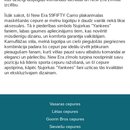
izcilību.
Īsāk sakot, šī New Era 59FIFTY Camo plakanmalas
maskēšanās cepure ar melnu logotipu ir daudz vairāk nekā tikai
aksesuārs. Tā ir piederības simbols Ņujorkas "Yankees"
faniem, labas gaumes apliecinājums tiem, kas novērtē
mūsdienīgu dizainu, un komforta garantija valkātājam.
Kamuflāžas stila, melnā logotipa un cieši pieguļošās piegrieznes
kombinācija padara šo cepuri par ideālu izvēli jebkuram
pieaugušam fanam, kurš vēlas paust savu atbalstu komandai ar
eleganci un pārliecību. New Era zīmols turpina nostiprināt savu
pozīciju kā līderis sporta cepuru ražošanā, un šī cepure
apstiprina, kāpēc Ņujorkas "Yankees" fani uzticas tās kvalitātei
un ekskluzīvajam dizainam.
Vasaras cepures
Lētas cepures
Goorin Bros cepures
Sieviešu cepures