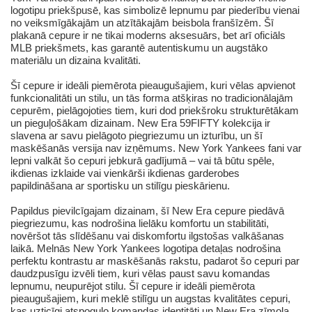
logotipu priekšpusē, kas simbolizē lepnumu par piederību vienai
no veiksmīgākajām un atzītākajām beisbola franšīzēm. Šī
plakanā cepure ir ne tikai moderns aksesuārs, bet arī oficiāls
MLB priekšmets, kas garantē autentiskumu un augstāko
materiālu un dizaina kvalitāti.
Šī cepure ir ideāli piemērota pieaugušajiem, kuri vēlas apvienot
funkcionalitāti un stilu, un tās forma atšķiras no tradicionālajām
cepurēm, pielāgojoties tiem, kuri dod priekšroku strukturētākam
un pieguļošākam dizainam. New Era 59FIFTY kolekcija ir
slavena ar savu pielāgoto piegriezumu un izturību, un šī
maskēšanās versija nav izņēmums. New York Yankees fani var
lepni valkāt šo cepuri jebkurā gadījumā – vai tā būtu spēle,
ikdienas izklaide vai vienkārši ikdienas garderobes
papildināšana ar sportisku un stilīgu pieskārienu.
Papildus pievilcīgajam dizainam, šī New Era cepure piedāvā
piegriezumu, kas nodrošina lielāku komfortu un stabilitāti,
novēršot tās slīdēšanu vai diskomfortu ilgstošas valkāšanas
laikā. Melnās New York Yankees logotipa detaļas nodrošina
perfektu kontrastu ar maskēšanās rakstu, padarot šo cepuri par
daudzpusīgu izvēli tiem, kuri vēlas paust savu komandas
lepnumu, neupurējot stilu. Šī cepure ir ideāli piemērota
pieaugušajiem, kuri meklē stilīgu un augstas kvalitātes cepuri,
kas uzticīgi atspoguļo komandas identitāti un New Era zīmola