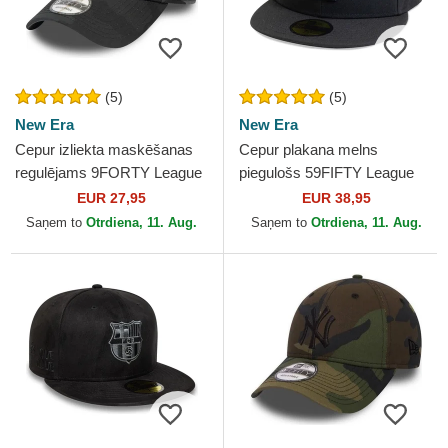
(5)
(5)
New Era
New Era
Cepur izliekta maskēšanas
Cepur plakana melns
regulējams 9FORTY League
piegulošs 59FIFTY League
Essential no New York
Essential no Los Angeles
EUR 27,95
EUR 38,95
Yankees MLB no New Era
Dodgers MLB no New Era
Saņem to
Otrdiena, 11. Aug.
Saņem to
Otrdiena, 11. Aug.