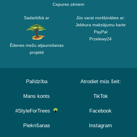
Cepures zēniem
Sadarbībā ar
Jūs varat norēķināties ar:
Jebkura maksājumu karte
PayPal
Przelewy24
Ēdenes mežu atjaunošanas
projekti
Palīdzība
Atrodiet mūs šeit:
Mans konts
TikTok
#StyleForTrees
Facebook
Piekrišanas
Instagram