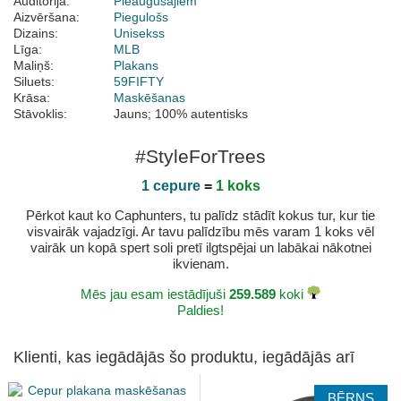
Auditorija:
Pieaugušajiem
Aizvēršana:
Piegulošs
Dizains:
Unisekss
Līga:
MLB
Maliņš:
Plakans
Siluets:
59FIFTY
Krāsa:
Maskēšanas
Stāvoklis:
Jauns; 100% autentisks
#StyleForTrees
1 cepure
=
1 koks
Pērkot kaut ko Caphunters, tu palīdz stādīt kokus tur, kur tie
visvairāk vajadzīgi. Ar tavu palīdzību mēs varam 1 koks vēl
vairāk un kopā spert soli pretī ilgtspējai un labākai nākotnei
ikvienam.
Mēs jau esam iestādījuši
259.589
koki
Paldies!
Klienti, kas iegādājās šo produktu, iegādājās arī
BĒRNS