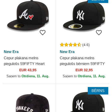
(4.6)
New Era
New Era
Cepur plakana melns
Cepur plakana melns
piegulošs 59FIFTY Heart
piegulošs bērniem 59FIFTY
Icon no Atlanta Braves MLB
no New York Yankees MLB
EUR 43,95
EUR 32,95
no New Era
no New Era
Saņem to
Otrdiena, 11. Aug.
Saņem to
Otrdiena, 11. Aug.
BĒRNS