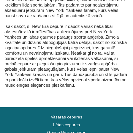
krekliem līdz sporta jakām. Tas padara to par neaizstājamu
aksesuāru jebkuram New York Yankees fanam, kurš vēlas
paust savu aizraušanos stilīgā un autentiskā veidā.
Īsāk sakot, šī New Era cepure ir daudz vairāk nekā tikai
aksesuārs: tā ir mīlestības apliecinājums pret New York
Yankees un labas gaumes paraugs sporta apģērbā. Zīmola
kvalitāte un dizains atspoguļojas katrā detaļā, sākot no ikoniskā
logotipa apdares līdz pieguļošajai piegrieznei, kas garantē
komfortu un nevainojamu izskatu. Neatkarīgi no tā, vai tā
paredzēta spēles apmeklēšanai vai ikdienas valkāšanai, šī
melnā cepure ar pieguļošu piegriezumu ir svarīgs apģērba
gabals jebkuram pieaugušajam, kurš vēlas lepni paust New
York Yankees krāsas un garu. Tās daudzpusība un stils padara
to par ideālu izvēli tiem, kas vēlas apvienot sporta aizrautību ar
mūsdienīgas elegances pieskārienu.
Vasaras cepures
Lētas cepures
Goorin Bros cepures