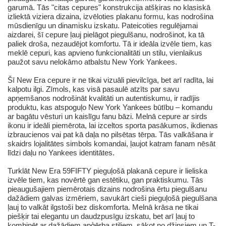
garumā. Tās "citas cepures" konstrukcija atšķiras no klasiskā
izliektā viziera dizaina, izvēloties plakanu formu, kas nodrošina
mūsdienīgu un dinamisku izskatu. Pateicoties regulējamai
aizdarei, šī cepure ļauj pielāgot piegulšanu, nodrošinot, ka tā
paliek droša, nezaudējot komfortu. Tā ir ideāla izvēle tiem, kas
meklē cepuri, kas apvieno funkcionalitāti un stilu, vienlaikus
paužot savu nelokāmo atbalstu New York Yankees.
Šī New Era cepure ir ne tikai vizuāli pievilcīga, bet arī radīta, lai
kalpotu ilgi. Zīmols, kas visā pasaulē atzīts par savu
apņemšanos nodrošināt kvalitāti un autentiskumu, ir radījis
produktu, kas atspoguļo New York Yankees būtību – komandu
ar bagātu vēsturi un kaislīgu fanu bāzi. Melnā cepure ar sirds
ikonu ir ideāli piemērota, lai izceltos sporta pasākumos, ikdienas
izbraucienos vai pat kā daļa no pilsētas tērpa. Tās valkāšana ir
skaidrs lojalitātes simbols komandai, ļaujot katram fanam nēsāt
līdzi daļu no Yankees identitātes.
Turklāt New Era 59FIFTY pieguļošā plakanā cepure ir lieliska
izvēle tiem, kas novērtē gan estētiku, gan praktiskumu. Tās
pieaugušajiem piemērotais dizains nodrošina ērtu piegulšanu
dažādiem galvas izmēriem, savukārt cieši pieguļošā piegulšana
ļauj to valkāt ilgstoši bez diskomforta. Melnā krāsa ne tikai
piešķir tai elegantu un daudzpusīgu izskatu, bet arī ļauj to
kombinēt ar dažādiem apģērba stiliem, sākot no džinsiem un T-