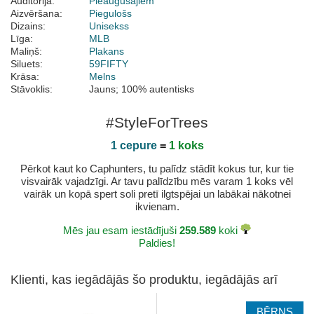
Auditorija:
Pieaugušajiem
Aizvēršana:
Piegulošs
Dizains:
Unisekss
Līga:
MLB
Maliņš:
Plakans
Siluets:
59FIFTY
Krāsa:
Melns
Stāvoklis:
Jauns; 100% autentisks
#StyleForTrees
1 cepure
=
1 koks
Pērkot kaut ko Caphunters, tu palīdz stādīt kokus tur, kur tie
visvairāk vajadzīgi. Ar tavu palīdzību mēs varam 1 koks vēl
vairāk un kopā spert soli pretī ilgtspējai un labākai nākotnei
ikvienam.
Mēs jau esam iestādījuši
259.589
koki
Paldies!
Klienti, kas iegādājās šo produktu, iegādājās arī
BĒRNS