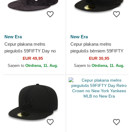
New Era
New Era
Cepur plakana melns
Cepur plakana melns
piegulošs 59FIFTY Day no
piegulošs bērniem 59FIFTY
New York Yankees MLB no
My First no New York
EUR 49,95
EUR 30,95
New Era
Yankees MLB no New Era
Saņem to
Otrdiena, 11. Aug.
Saņem to
Otrdiena, 11. Aug.