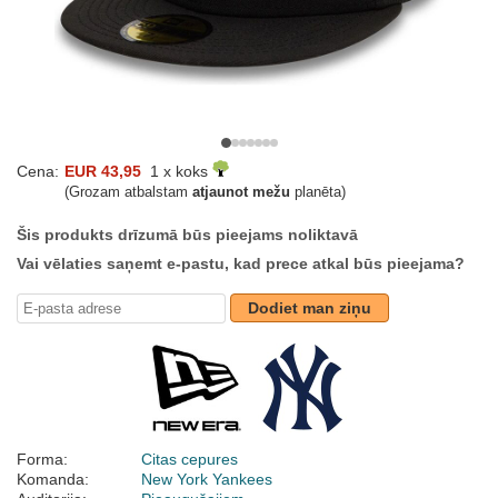
Cena:
EUR 43,95
1 x koks
(Grozam atbalstam
atjaunot mežu
planēta)
Šis produkts drīzumā būs pieejams noliktavā
Vai vēlaties saņemt e-pastu, kad prece atkal būs pieejama?
Dodiet man ziņu
Forma:
Citas cepures
Komanda:
New York Yankees