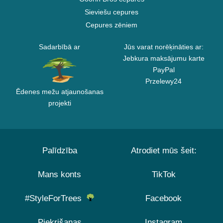
Sieviešu cepures
Cepures zēniem
Sadarbībā ar
Jūs varat norēķināties ar:
Jebkura maksājumu karte
PayPal
Przelewy24
Ēdenes mežu atjaunošanas
projekti
Palīdzība
Atrodiet mūs šeit:
Mans konts
TikTok
#StyleForTrees
Facebook
Piekrišanas
Instagram