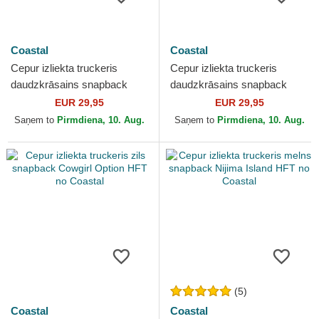
Coastal
Coastal
Cepur izliekta truckeris
Cepur izliekta truckeris
daudzkrāsains snapback
daudzkrāsains snapback
Slow Ride High Times HFT
When In Doubt Paddle Out
EUR 29,95
EUR 29,95
no Coastal
HFT no Coastal
Saņem to
Pirmdiena, 10. Aug.
Saņem to
Pirmdiena, 10. Aug.
(5)
Coastal
Coastal