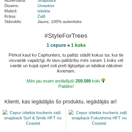
Aizvēršana:
Snapback
Dizains:
Unisekss
Maliņš:
izliekta
Krāsa:
Zaļš
Stāvoklis:
Jauns; 100% autentisks
#StyleForTrees
1 cepure
=
1 koks
Pērkot kaut ko Caphunters, tu palīdz stādīt kokus tur, kur tie
visvairāk vajadzīgi. Ar tavu palīdzību mēs varam 1 koks vēl
vairāk un kopā spert soli pretī ilgtspējai un labākai nākotnei
ikvienam.
Mēs jau esam iestādījuši
259.589
koki
Paldies!
Klienti, kas iegādājās šo produktu, iegādājās arī