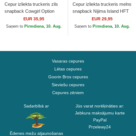
Cepur izliekta truckeris zils
Cepur izliekta truckeris melns
snapback Cowgirl Option
snapback Nijima Island HFT
HFT no Coastal
no Coastal
EUR 35,95
EUR 29,95
Saņem to
Pirmdiena, 10. Aug.
Saņem to
Pirmdiena, 10. Aug.
Vasaras cepures
Lētas cepures
Goorin Bros cepures
Sieviešu cepures
Cepures zēniem
Sadarbībā ar
Jūs varat norēķināties ar:
Jebkura maksājumu karte
PayPal
Przelewy24
Ēdenes mežu atjaunošanas