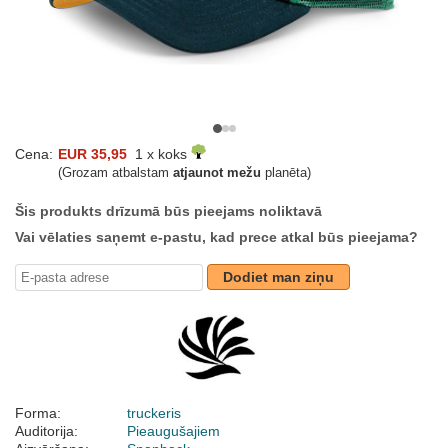
Cena:
EUR 35,95
1 x koks
(Grozam atbalstam
atjaunot mežu
planēta)
Šis produkts drīzumā būs pieejams noliktavā
Vai vēlaties saņemt e-pastu, kad prece atkal būs pieejama?
Dodiet man ziņu
Forma:
truckeris
Auditorija:
Pieaugušajiem