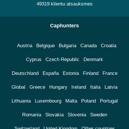
49319 klientu atsauksmes
Caphunters
Austria
Belgique
Bulgaria
Canada
Croatia
Cyprus
Czech Republic
Denmark
Deutschland
España
Estonia
Finland
France
Global
Greece
Hungary
Ireland
Italia
Latvia
Lithuania
Luxembourg
Malta
Poland
Portugal
Romania
Slovakia
Slovenia
Sweden
Switzerland
United Kingdom
Other countries