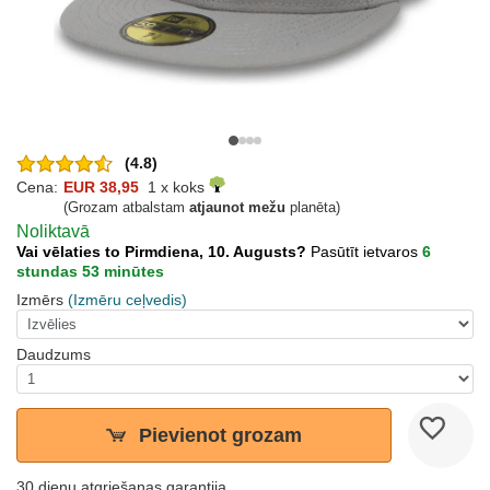
(4.8)
Cena:
EUR 38,95
1 x koks
(Grozam atbalstam
atjaunot mežu
planēta)
Noliktavā
Vai vēlaties to Pirmdiena, 10. Augusts?
Pasūtīt ietvaros
6
stundas 53 minūtes
Izmērs
(Izmēru ceļvedis)
Daudzums
Pievienot grozam
30 dienu atgriešanas garantija