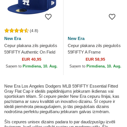
(4.8)
New Era
New Era
Cepur plakana zils piegulošs
Cepur plakana zils piegulošs
59FIFTY Authentic On Field
59FIFTY A Frame
Game no Los Angeles
Championship Side Flag no
EUR 40,95
EUR 58,95
Dodgers MLB no New Era
Los Angeles Dodgers MLB
Saņem to
Pirmdiena, 10. Aug.
Saņem to
Pirmdiena, 10. Aug.
no...
New Era Los Angeles Dodgers MLB 59FIFTY Essential Fitted
Gray Flat Cap ir ideāls papildinājums jebkuram ikdienas vai
sportiskam tēlam. Šī cepure pieder New Era cepuru līnijai, kas
pazīstama ar savu kvalitāti un inovatīvo dizainu. Šī cepure ir
ideāli piemērota pieaugušajiem, jo tās pieguļošais dizains
nodrošina perfektu piegulšanu jebkuram galvas izmēram.
Šīs cepures unisex dizains padara to par daudzpusīgu izvēli
ikvienam, kurš vēlas valkāt svaigu un modernu stilu. Šīs