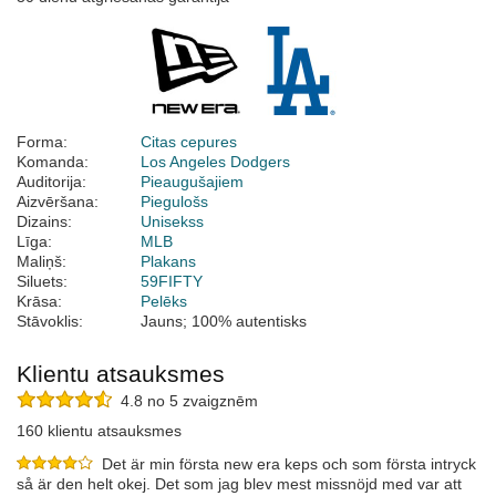
Forma:
Citas cepures
Komanda:
Los Angeles Dodgers
Auditorija:
Pieaugušajiem
Aizvēršana:
Piegulošs
Dizains:
Unisekss
Līga:
MLB
Maliņš:
Plakans
Siluets:
59FIFTY
Krāsa:
Pelēks
Stāvoklis:
Jauns; 100% autentisks
Klientu atsauksmes
4.8 no 5 zvaigznēm
160 klientu atsauksmes
Det är min första new era keps och som första intryck
så är den helt okej. Det som jag blev mest missnöjd med var att