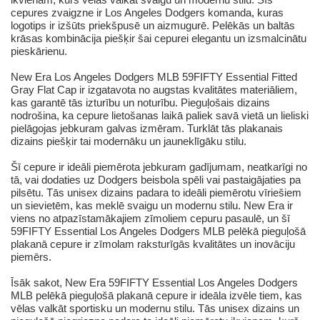
cepures zvaigzne ir Los Angeles Dodgers komanda, kuras
logotips ir izšūts priekšpusē un aizmugurē. Pelēkās un baltās
krāsas kombinācija piešķir šai cepurei elegantu un izsmalcinātu
pieskārienu.
New Era Los Angeles Dodgers MLB 59FIFTY Essential Fitted
Gray Flat Cap ir izgatavota no augstas kvalitātes materiāliem,
kas garantē tās izturību un noturību. Pieguļošais dizains
nodrošina, ka cepure lietošanas laikā paliek savā vietā un lieliski
pielāgojas jebkuram galvas izmēram. Turklāt tās plakanais
dizains piešķir tai modernāku un jauneklīgāku stilu.
Šī cepure ir ideāli piemērota jebkuram gadījumam, neatkarīgi no
tā, vai dodaties uz Dodgers beisbola spēli vai pastaigājaties pa
pilsētu. Tās unisex dizains padara to ideāli piemērotu vīriešiem
un sievietēm, kas meklē svaigu un modernu stilu. New Era ir
viens no atpazīstamākajiem zīmoliem cepuru pasaulē, un šī
59FIFTY Essential Los Angeles Dodgers MLB pelēkā pieguļošā
plakanā cepure ir zīmolam raksturīgās kvalitātes un inovāciju
piemērs.
Īsāk sakot, New Era 59FIFTY Essential Los Angeles Dodgers
MLB pelēkā pieguļošā plakanā cepure ir ideāla izvēle tiem, kas
vēlas valkāt sportisku un modernu stilu. Tās unisex dizains un