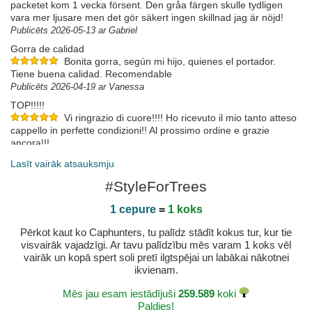
packetet kom 1 vecka försent. Den gråa färgen skulle tydligen
vara mer ljusare men det gör säkert ingen skillnad jag är nöjd!
Publicēts 2026-05-13 ar Gabriel
Gorra de calidad
Bonita gorra, según mi hijo, quienes el portador.
Tiene buena calidad. Recomendable
Publicēts 2026-04-19 ar Vanessa
TOP!!!!!
Vi ringrazio di cuore!!!! Ho ricevuto il mio tanto atteso
cappello in perfette condizioni!! Al prossimo ordine e grazie
ancora!!!
Publicēts 2025-08-11 ar Mauro
Lasīt vairāk atsauksmju
Elegancka czapa
#StyleForTrees
Publicēts 2025-06-10 ar Dawid
1 cepure
=
1 koks
Pērkot kaut ko Caphunters, tu palīdz stādīt kokus tur, kur tie
visvairāk vajadzīgi. Ar tavu palīdzību mēs varam 1 koks vēl
vairāk un kopā spert soli pretī ilgtspējai un labākai nākotnei
ikvienam.
Mēs jau esam iestādījuši
259.589
koki
Paldies!