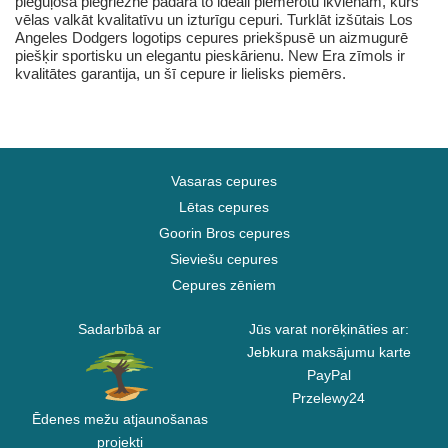
pieguļošā piegriezne padara to ideāli piemērotu ikvienam, kurš
vēlas valkāt kvalitatīvu un izturīgu cepuri. Turklāt izšūtais Los
Angeles Dodgers logotips cepures priekšpusē un aizmugurē
piešķir sportisku un elegantu pieskārienu. New Era zīmols ir
kvalitātes garantija, un šī cepure ir lielisks piemērs.
Vasaras cepures
Lētas cepures
Goorin Bros cepures
Sieviešu cepures
Cepures zēniem
Sadarbībā ar
Jūs varat norēķināties ar:
Jebkura maksājumu karte
PayPal
Przelewy24
Ēdenes mežu atjaunošanas
projekti