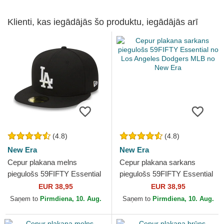
Klienti, kas iegādājās šo produktu, iegādājās arī
(4.8)
(4.8)
New Era
New Era
Cepur plakana melns
Cepur plakana sarkans
piegulošs 59FIFTY Essential
piegulošs 59FIFTY Essential
no Los Angeles Dodgers
no Los Angeles Dodgers
EUR 38,95
EUR 38,95
MLB no New Era
MLB no New Era
Saņem to
Pirmdiena, 10. Aug.
Saņem to
Pirmdiena, 10. Aug.