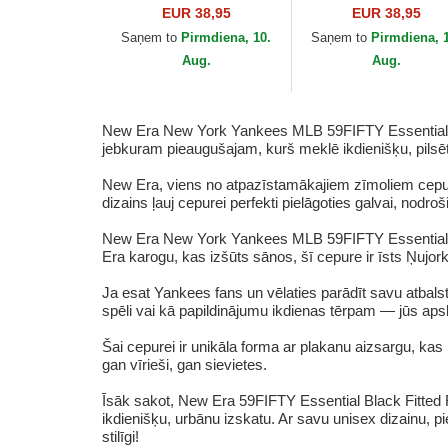
Essential no Los
Essential no Atlanta
EUR 38,95
EUR 38,95
Angeles Dodgers MLB
Braves MLB no New
Saņem to
Pirmdiena, 10.
Saņem to
Pirmdiena, 
no New Era
Era
Aug.
Aug.
New Era New York Yankees MLB 59FIFTY Essential Black
jebkuram pieaugušajam, kurš meklē ikdienišķu, pilsēt
New Era, viens no atpazīstamākajiem zīmoliem cepuru 
dizains ļauj cepurei perfekti pielāgoties galvai, nodro
New Era New York Yankees MLB 59FIFTY Essential Bla
Era karogu, kas izšūts sānos, šī cepure ir īsts Ņujor
Ja esat Yankees fans un vēlaties parādīt savu atbals
spēli vai kā papildinājumu ikdienas tērpam — jūs apsk
Šai cepurei ir unikāla forma ar plakanu aizsargu, kas
gan vīrieši, gan sievietes.
Īsāk sakot, New Era 59FIFTY Essential Black Fitted 
ikdienišķu, urbānu izskatu. Ar savu unisex dizainu, pi
stilīgi!