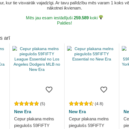
r, kur tie visvairāk vajadzīgi. Ar tavu palīdzību mēs varam 1 koks vēl 
nākotnei ikvienam.
Mēs jau esam iestādījuši
259.589
koki
Paldies!
s arī
(5)
(4.8)
New Era
New Era
Ne
Cepur plakana melns
Cepur plakana melns
Ce
piegulošs 59FIFTY
piegulošs 59FIFTY
pi