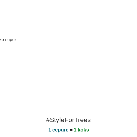
tko super
#StyleForTrees
1 cepure
=
1 koks