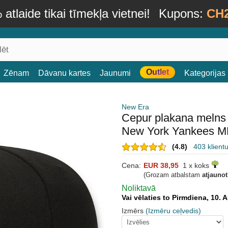
atlaide tikai tīmekļa vietnei!
Kupons:
CH
Outlet
Zēnam
Dāvanu kartes
Jaunumi
Kategorijas
New Era
Cepur plakana melns 
New York Yankees M
(4.8)
403 klient
Cena:
EUR 38,95
1 x koks
(Grozam atbalstam
atjauno
Noliktavā
Vai vēlaties to Pirmdiena, 10.
Izmērs
(Izmēru ceļvedis)