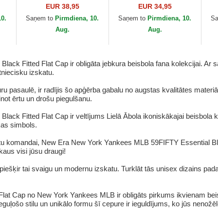
League Essential no
Essential no New Era
59
EUR 38,95
EUR 34,95
Los Angeles Dodgers
Ne
10.
Saņem to
Pirmdiena, 10.
Saņem to
Pirmdiena, 10.
S
MLB no New Era
ML
Aug.
Aug.
 Fitted Flat Cap ir obligāta jebkura beisbola fana kolekcijai. Ar sa
niecisku izskatu.
pasaulē, ir radījis šo apģērba gabalu no augstas kvalitātes materiāli
šinot ērtu un drošu piegulšanu.
ck Fitted Flat Cap ir veltījums Lielā Ābola ikoniskākajai beisbola
kas simbols.
tu komandai, New Era New York Yankees MLB 59FIFTY Essential Black Fi
aus visi jūsu draugi!
 piešķir tai svaigu un modernu izskatu. Turklāt tās unisex dizains pa
Flat Cap no New York Yankees MLB ir obligāts pirkums ikvienam beis
eguļošo stilu un unikālo formu šī cepure ir ieguldījums, ko jūs nenožēl