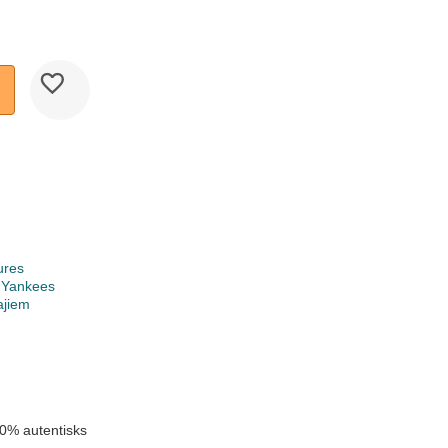
ures
 Yankees
ajiem
0% autentisks