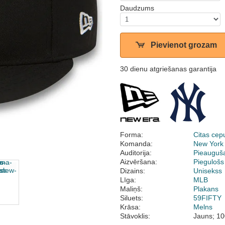
Daudzums
Pievienot grozam
30 dienu atgriešanas garantija
Forma:
Citas cep
Komanda:
New York
Auditorija:
Pieauguš
Aizvēršana:
Piegulošs
Dizains:
Unisekss
Līga:
MLB
Maliņš:
Plakans
Siluets:
59FIFTY
Krāsa:
Melns
Stāvoklis:
Jauns; 10