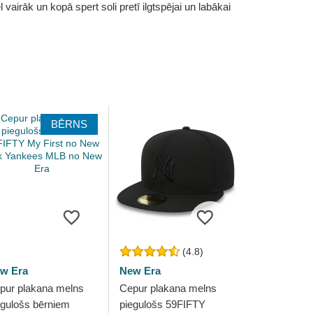
vairāk un kopā spert soli pretī ilgtspējai un labākai
BĒRNS
(4.8)
w Era
New Era
pur plakana melns
Cepur plakana melns
egulošs bērniem
piegulošs 59FIFTY