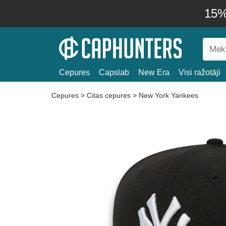
15% 
Cepures
Capslab
New Era
Visi ražotāji
Cepures
>
Citas cepures
>
New York Yankees