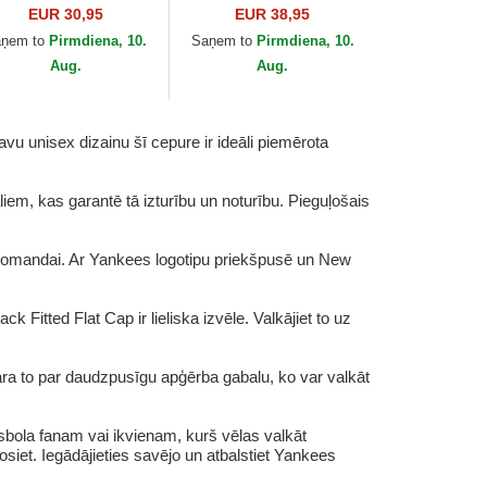
FIFTY My First no
Black on Black no New
EUR 30,95
EUR 38,95
w York Yankees
York Yankees MLB no
aņem to
Pirmdiena, 10.
Saņem to
Pirmdiena, 10.
B no New Era
New Era
Aug.
Aug.
vu unisex dizainu šī cepure ir ideāli piemērota
em, kas garantē tā izturību un noturību. Pieguļošais
 komandai. Ar Yankees logotipu priekšpusē un New
tted Flat Cap ir lieliska izvēle. Valkājiet to uz
dara to par daudzpusīgu apģērba gabalu, ko var valkāt
bola fanam vai ikvienam, kurš vēlas valkāt
osiet. Iegādājieties savējo un atbalstiet Yankees