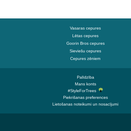
Vasaras cepures
Lētas cepures
Goorin Bros cepures
Sieviešu cepures
Cepures zēniem
Palīdzība
Mans konts
#StyleForTrees
Piekrišanas preferences
Lietošanas noteikumi un nosacījumi