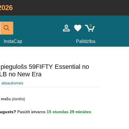
2026
0
InstaCap
Palīdzība
piegulošs 59FIFTY Essential no
LB no New Era
u atsauksmes
t mežu
planēta)
 Augusts?
Pasūtīt ietvaros
15 stundas 29 minūtes