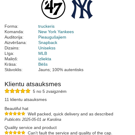
Forma:
truckeris
Komanda:
New York Yankees
Auditorija:
Pieaugušajiem
Aizvēršana:
Snapback
Dizains:
Unisekss
Līga:
MLB
Maliņš:
izliekta
Krāsa:
Bēšs
Stāvoklis:
Jauns; 100% autentisks
Klientu atsauksmes
5 no 5 zvaigznēm
11 klientu atsauksmes
Beautiful hat
Well packed, quick delivery and as described
Publicēts 2025-05-01 ar Karolina
Quality service and product
Can't fault the service and quality of the cap.