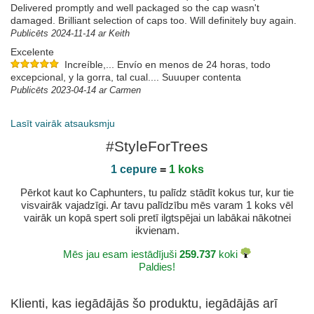
Delivered promptly and well packaged so the cap wasn't
damaged. Brilliant selection of caps too. Will definitely buy again.
Publicēts 2024-11-14 ar Keith
Excelente
Increíble,... Envío en menos de 24 horas, todo
excepcional, y la gorra, tal cual.... Suuuper contenta
Publicēts 2023-04-14 ar Carmen
Gostei
Lasīt vairāk atsauksmju
Publicēts 2021-05-19 ar Tiago
#StyleForTrees
1 cepure
=
1 koks
Pērkot kaut ko Caphunters, tu palīdz stādīt kokus tur, kur tie
visvairāk vajadzīgi. Ar tavu palīdzību mēs varam 1 koks vēl
vairāk un kopā spert soli pretī ilgtspējai un labākai nākotnei
ikvienam.
Mēs jau esam iestādījuši
259.737
koki
Paldies!
Klienti, kas iegādājās šo produktu, iegādājās arī