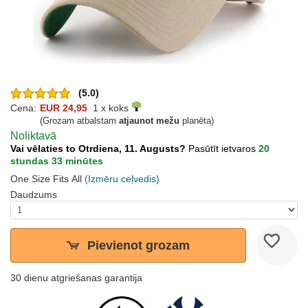
(5.0)
Cena:
EUR 24,95
1 x koks
(Grozam atbalstam
atjaunot mežu
planēta)
Noliktavā
Vai vēlaties to Otrdiena, 11. Augusts?
Pasūtīt ietvaros
20
stundas 33 minūtes
One Size Fits All
(Izmēru ceļvedis)
Daudzums
Pievienot grozam
30 dienu atgriešanas garantija