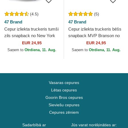
(4.5)
(5)
47 Brand
47 Brand
Cepur izliekta truckeris tumši
Cepur izliekta truckeris bēšs
zils snapback no New York
snapback MVP Branson no
Yankees MLB no 47 Brand
New York Yankees MLB no
EUR 24,95
EUR 24,95
47 Brand
Saņem to
Otrdiena, 11. Aug.
Saņem to
Otrdiena, 11. Aug.
Vasaras cepures
Lētas cepures
Goorin Bros cepures
Sieviešu cepures
Cepures zēniem
Sadarbībā ar
Jūs varat norēķināties ar: