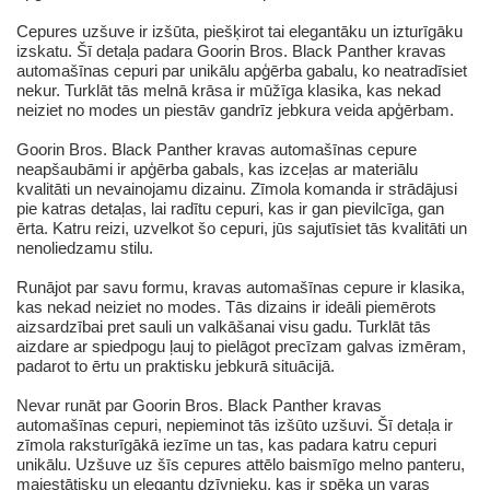
Cepures uzšuve ir izšūta, piešķirot tai elegantāku un izturīgāku
izskatu. Šī detaļa padara Goorin Bros. Black Panther kravas
automašīnas cepuri par unikālu apģērba gabalu, ko neatradīsiet
nekur. Turklāt tās melnā krāsa ir mūžīga klasika, kas nekad
neiziet no modes un piestāv gandrīz jebkura veida apģērbam.
Goorin Bros. Black Panther kravas automašīnas cepure
neapšaubāmi ir apģērba gabals, kas izceļas ar materiālu
kvalitāti un nevainojamu dizainu. Zīmola komanda ir strādājusi
pie katras detaļas, lai radītu cepuri, kas ir gan pievilcīga, gan
ērta. Katru reizi, uzvelkot šo cepuri, jūs sajutīsiet tās kvalitāti un
nenoliedzamu stilu.
Runājot par savu formu, kravas automašīnas cepure ir klasika,
kas nekad neiziet no modes. Tās dizains ir ideāli piemērots
aizsardzībai pret sauli un valkāšanai visu gadu. Turklāt tās
aizdare ar spiedpogu ļauj to pielāgot precīzam galvas izmēram,
padarot to ērtu un praktisku jebkurā situācijā.
Nevar runāt par Goorin Bros. Black Panther kravas
automašīnas cepuri, nepieminot tās izšūto uzšuvi. Šī detaļa ir
zīmola raksturīgākā iezīme un tas, kas padara katru cepuri
unikālu. Uzšuve uz šīs cepures attēlo baismīgo melno panteru,
majestātisku un elegantu dzīvnieku, kas ir spēka un varas