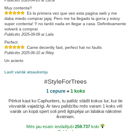
Publicēts 2026-04-20 ar Lucia
Muy contenta!!
Es la primera vez que veo esta pagina web y me
daba miedo comprar jajaj. Pero me ha llegado la gorra y estoy
super contenta! Y no tardó nada en llegar a casa. Definitivamente
volveré a comprar.
Publicēts 2025-09-09 ar Laila
Perfect
Came decently fast, perfect hat no faults
Publicēts 2025-06-10 ar Riley
Un acierto
Gorras de muy buena calidad y envío rápido.
Publicēts 2025-05-31 ar Alberto
Lasīt vairāk atsauksmju
#StyleForTrees
1 cepure
=
1 koks
Pērkot kaut ko Caphunters, tu palīdz stādīt kokus tur, kur tie
visvairāk vajadzīgi. Ar tavu palīdzību mēs varam 1 koks vēl
vairāk un kopā spert soli pretī ilgtspējai un labākai nākotnei
ikvienam.
Mēs jau esam iestādījuši
259.737
koki