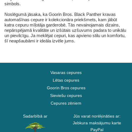
simbols.
Noslēgumā jāsaka, ka Goorin Bros. Black Panther kravas
automašīnas cepure ir kolekcionāra priekšmets, kam jābūt
katra cepuru mīļotāja garderobē. Tās nevainojamais dizains,
nepārspējamā kvalitāte un izšūtais uzšuvums padara to unikālu
un pievilcīgu. Ja meklējat cepuri, kas apvieno stilu un komfortu,
šī neapšaubāmi ir ideāla izvēle jums.
Vasaras cepures
Lētas cepures
Goorin Bros cepures
Sieviešu cepures
Cepures zēniem
Sadarbībā ar
Jūs varat norēķināties ar:
Jebkura maksājumu karte
PayPal