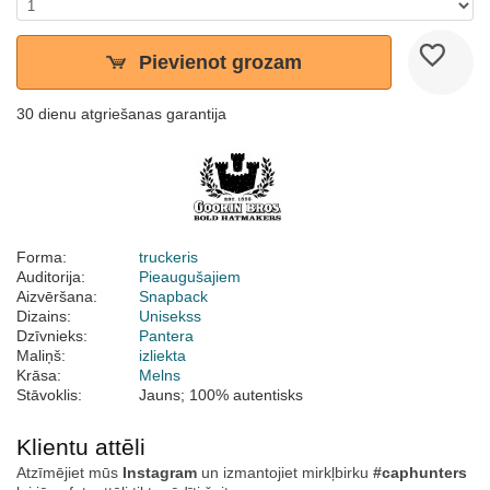
Pievienot grozam
30 dienu atgriešanas garantija
Forma:
truckeris
Auditorija:
Pieaugušajiem
Aizvēršana:
Snapback
Dizains:
Unisekss
Dzīvnieks:
Pantera
Maliņš:
izliekta
Krāsa:
Melns
Stāvoklis:
Jauns; 100% autentisks
Klientu attēli
Atzīmējiet mūs
Instagram
un izmantojiet mirkļbirku
#caphunters