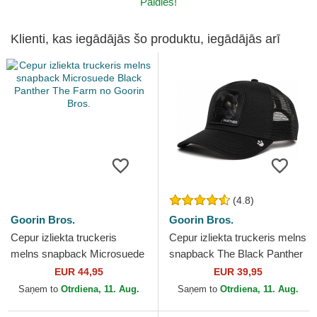
Paldies!
Klienti, kas iegādājās šo produktu, iegādājās arī
(4.8)
Goorin Bros.
Goorin Bros.
Cepur izliekta truckeris
Cepur izliekta truckeris melns
melns snapback Microsuede
snapback The Black Panther
Black Panther The Farm no
Core Combo The Farm no
EUR 44,95
EUR 39,95
Goorin Bros.
Goorin Bros.
Saņem to
Otrdiena, 11. Aug.
Saņem to
Otrdiena, 11. Aug.