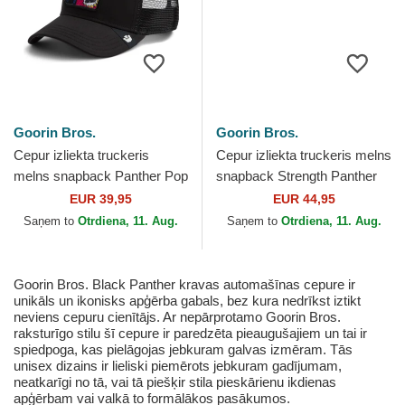
Goorin Bros.
Goorin Bros.
Cepur izliekta truckeris
Cepur izliekta truckeris melns
melns snapback Panther Pop
snapback Strength Panther
Art 2 The Farm no Goorin
Suede The Farm no Goorin
EUR 39,95
EUR 44,95
Bros.
Bros.
Saņem to
Otrdiena, 11. Aug.
Saņem to
Otrdiena, 11. Aug.
Goorin Bros. Black Panther kravas automašīnas cepure ir
unikāls un ikonisks apģērba gabals, bez kura nedrīkst iztikt
neviens cepuru cienītājs. Ar nepārprotamo Goorin Bros.
raksturīgo stilu šī cepure ir paredzēta pieaugušajiem un tai ir
spiedpoga, kas pielāgojas jebkuram galvas izmēram. Tās
unisex dizains ir lieliski piemērots jebkuram gadījumam,
neatkarīgi no tā, vai tā piešķir stila pieskārienu ikdienas
apģērbam vai valkā to formālākos pasākumos.