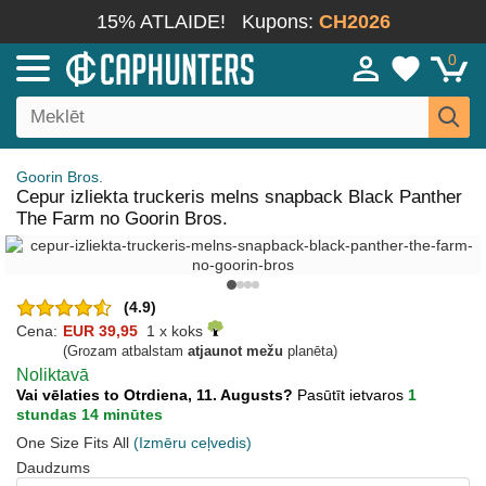
15% ATLAIDE!
Kupons:
CH2026
0
Goorin Bros.
Cepur izliekta truckeris melns snapback Black Panther
The Farm no Goorin Bros.
(4.9)
Cena:
EUR 39,95
1 x koks
(Grozam atbalstam
atjaunot mežu
planēta)
Noliktavā
Vai vēlaties to Otrdiena, 11. Augusts?
Pasūtīt ietvaros
1
stundas 14 minūtes
One Size Fits All
(Izmēru ceļvedis)
Daudzums