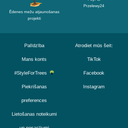
Przelewy24
Ēdenes mežu atjaunošanas
projekti
Palīdzība
Atrodiet mūs šeit:
Mans konts
TikTok
#StyleForTrees
Facebook
Piekrišanas
Instagram
preferences
Lietošanas noteikumi
un nosacījumi