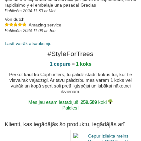
rapidísimo y el embalaje una pasada! Gracias
Publicēts 2024-11-30 ar Moi
Von dutch
Amazing service
Publicēts 2024-11-08 ar Joe
Lasīt vairāk atsauksmju
#StyleForTrees
1 cepure
=
1 koks
Pērkot kaut ko Caphunters, tu palīdz stādīt kokus tur, kur tie
visvairāk vajadzīgi. Ar tavu palīdzību mēs varam 1 koks vēl
vairāk un kopā spert soli pretī ilgtspējai un labākai nākotnei
ikvienam.
Mēs jau esam iestādījuši
259.589
koki
Paldies!
Klienti, kas iegādājās šo produktu, iegādājās arī