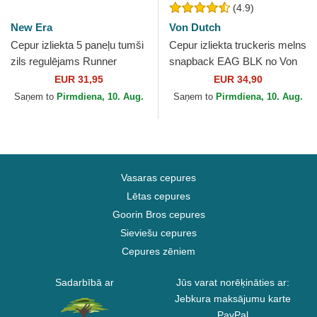
(4.9)
New Era
Von Dutch
Cepur izliekta 5 paneļu tumši
Cepur izliekta truckeris melns
zils regulējams Runner
snapback EAG BLK no Von
Colour Block no New Era
Dutch
EUR 31,95
EUR 34,90
Saņem to
Pirmdiena, 10. Aug.
Saņem to
Pirmdiena, 10. Aug.
Vasaras cepures
Lētas cepures
Goorin Bros cepures
Sieviešu cepures
Cepures zēniem
Sadarbībā ar
Jūs varat norēķināties ar:
Jebkura maksājumu karte
PayPal