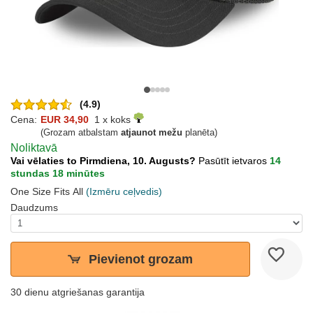
(4.9)
Cena:
EUR 34,90
1 x koks
(Grozam atbalstam
atjaunot mežu
planēta)
Noliktavā
Vai vēlaties to Pirmdiena, 10. Augusts?
Pasūtīt ietvaros
14
stundas 18 minūtes
One Size Fits All
(Izmēru ceļvedis)
Daudzums
Pievienot grozam
30 dienu atgriešanas garantija