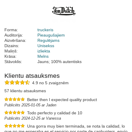
Forma:
truckeris
Auditorija:
Pieaugušajiem
Aizvēršana:
Regulējams
Dizains:
Unisekss
Maliņš:
izliekta
Krāsa:
Melns
Stāvoklis:
Jauns; 100% autentisks
Klientu atsauksmes
4.9 no 5 zvaigznēm
57 klientu atsauksmes
Better then I expected quality product
Publicēts 2025-01-05 ar Jaden
Todo perfecto y calidad de 10
Publicēts 2024-12-25 ar Vanessa
Una gorra muy bien terminada, se nota la calidad, lo
que no me esperaba es el servicio por parte de caphunters, envío