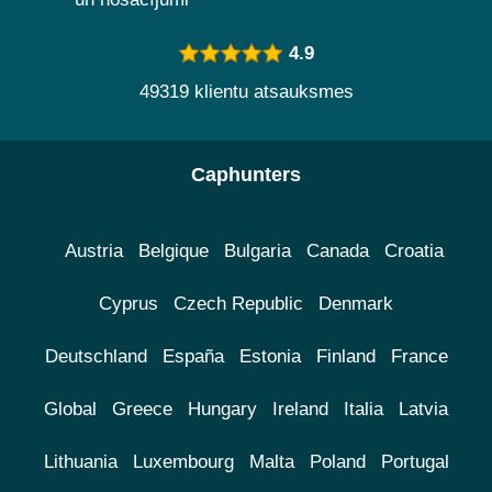
4.9
49319 klientu atsauksmes
Caphunters
Austria
Belgique
Bulgaria
Canada
Croatia
Cyprus
Czech Republic
Denmark
Deutschland
España
Estonia
Finland
France
Global
Greece
Hungary
Ireland
Italia
Latvia
Lithuania
Luxembourg
Malta
Poland
Portugal