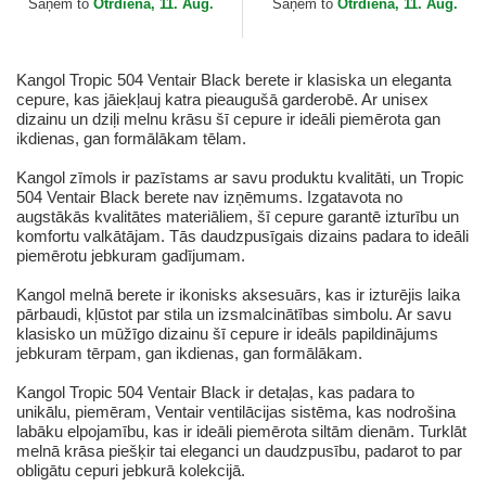
Saņem to
Otrdiena, 11. Aug.
Saņem to
Otrdiena, 11. Aug.
Kangol Tropic 504 Ventair Black berete ir klasiska un eleganta
cepure, kas jāiekļauj katra pieaugušā garderobē. Ar unisex
dizainu un dziļi melnu krāsu šī cepure ir ideāli piemērota gan
ikdienas, gan formālākam tēlam.
Kangol zīmols ir pazīstams ar savu produktu kvalitāti, un Tropic
504 Ventair Black berete nav izņēmums. Izgatavota no
augstākās kvalitātes materiāliem, šī cepure garantē izturību un
komfortu valkātājam. Tās daudzpusīgais dizains padara to ideāli
piemērotu jebkuram gadījumam.
Kangol melnā berete ir ikonisks aksesuārs, kas ir izturējis laika
pārbaudi, kļūstot par stila un izsmalcinātības simbolu. Ar savu
klasisko un mūžīgo dizainu šī cepure ir ideāls papildinājums
jebkuram tērpam, gan ikdienas, gan formālākam.
Kangol Tropic 504 Ventair Black ir detaļas, kas padara to
unikālu, piemēram, Ventair ventilācijas sistēma, kas nodrošina
labāku elpojamību, kas ir ideāli piemērota siltām dienām. Turklāt
melnā krāsa piešķir tai eleganci un daudzpusību, padarot to par
obligātu cepuri jebkurā kolekcijā.