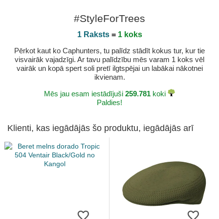
#StyleForTrees
1 Raksts
=
1 koks
Pērkot kaut ko Caphunters, tu palīdz stādīt kokus tur, kur tie
visvairāk vajadzīgi. Ar tavu palīdzību mēs varam 1 koks vēl
vairāk un kopā spert soli pretī ilgtspējai un labākai nākotnei
ikvienam.
Mēs jau esam iestādījuši
259.781
koki
Paldies!
Klienti, kas iegādājās šo produktu, iegādājās arī