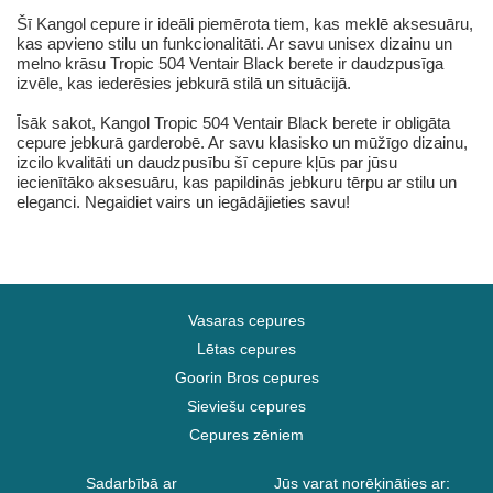
Šī Kangol cepure ir ideāli piemērota tiem, kas meklē aksesuāru,
kas apvieno stilu un funkcionalitāti. Ar savu unisex dizainu un
melno krāsu Tropic 504 Ventair Black berete ir daudzpusīga
izvēle, kas iederēsies jebkurā stilā un situācijā.
Īsāk sakot, Kangol Tropic 504 Ventair Black berete ir obligāta
cepure jebkurā garderobē. Ar savu klasisko un mūžīgo dizainu,
izcilo kvalitāti un daudzpusību šī cepure kļūs par jūsu
iecienītāko aksesuāru, kas papildinās jebkuru tērpu ar stilu un
eleganci. Negaidiet vairs un iegādājieties savu!
Vasaras cepures
Lētas cepures
Goorin Bros cepures
Sieviešu cepures
Cepures zēniem
Sadarbībā ar
Jūs varat norēķināties ar: