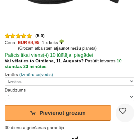
(5.0)
Cena:
EUR 64,95
1 x koks
(Grozam atbalstam
atjaunot mežu
planēta)
Palicis tikai viens(-i) 10 tūlītējai piegādei
Vai vēlaties to Otrdiena, 11. Augusts?
Pasūtīt ietvaros
10
stundas 23 minūtes
Izmērs
(Izmēru ceļvedis)
Daudzums
Pievienot grozam
30 dienu atgriešanas garantija