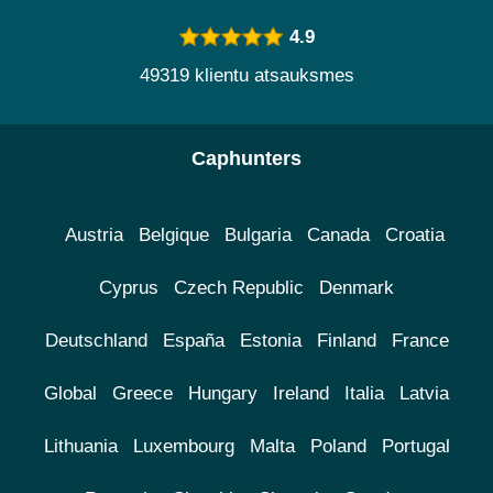
4.9
49319 klientu atsauksmes
Caphunters
Austria
Belgique
Bulgaria
Canada
Croatia
Cyprus
Czech Republic
Denmark
Deutschland
España
Estonia
Finland
France
Global
Greece
Hungary
Ireland
Italia
Latvia
Lithuania
Luxembourg
Malta
Poland
Portugal