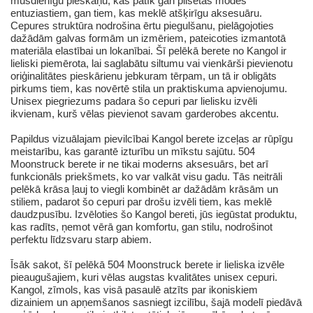
mūsdienīgu pieskaņu, kas patīk gan pilsētas modes
entuziastiem, gan tiem, kas meklē atšķirīgu aksesuāru.
Cepures struktūra nodrošina ērtu piegulšanu, pielāgojoties
dažādām galvas formām un izmēriem, pateicoties izmantotā
materiāla elastībai un lokanībai. Šī pelēkā berete no Kangol ir
lieliski piemērota, lai saglabātu siltumu vai vienkārši pievienotu
oriģinalitātes pieskārienu jebkuram tērpam, un tā ir obligāts
pirkums tiem, kas novērtē stila un praktiskuma apvienojumu.
Unisex piegriezums padara šo cepuri par lielisku izvēli
ikvienam, kurš vēlas pievienot savam garderobes akcentu.
Papildus vizuālajam pievilcībai Kangol berete izceļas ar rūpīgu
meistarību, kas garantē izturību un mīkstu sajūtu. 504
Moonstruck berete ir ne tikai moderns aksesuārs, bet arī
funkcionāls priekšmets, ko var valkāt visu gadu. Tās neitrāli
pelēkā krāsa ļauj to viegli kombinēt ar dažādām krāsām un
stiliem, padarot šo cepuri par drošu izvēli tiem, kas meklē
daudzpusību. Izvēloties šo Kangol bereti, jūs iegūstat produktu,
kas radīts, ņemot vērā gan komfortu, gan stilu, nodrošinot
perfektu līdzsvaru starp abiem.
Īsāk sakot, šī pelēkā 504 Moonstruck berete ir lieliska izvēle
pieaugušajiem, kuri vēlas augstas kvalitātes unisex cepuri.
Kangol, zīmols, kas visā pasaulē atzīts par ikoniskiem
dizainiem un apņemšanos sasniegt izcilību, šajā modelī piedāvā