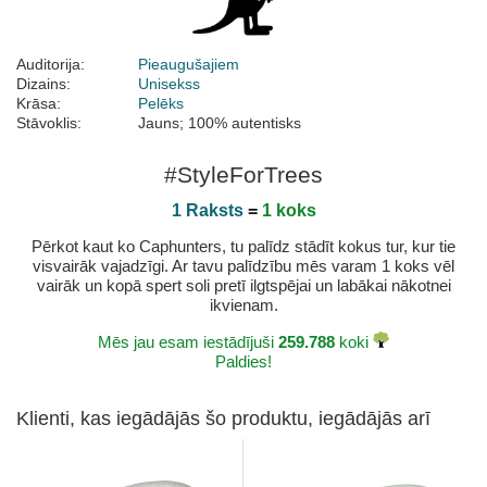
Auditorija:
Pieaugušajiem
Dizains:
Unisekss
Krāsa:
Pelēks
Stāvoklis:
Jauns; 100% autentisks
#StyleForTrees
1 Raksts
=
1 koks
Pērkot kaut ko Caphunters, tu palīdz stādīt kokus tur, kur tie
visvairāk vajadzīgi. Ar tavu palīdzību mēs varam 1 koks vēl
vairāk un kopā spert soli pretī ilgtspējai un labākai nākotnei
ikvienam.
Mēs jau esam iestādījuši
259.788
koki
Paldies!
Klienti, kas iegādājās šo produktu, iegādājās arī