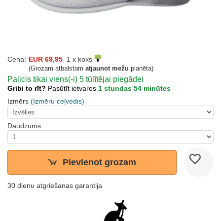
Cena:
EUR 69,95
1 x koks
(Grozam atbalstam
atjaunot mežu
planēta)
Palicis tikai viens(-i) 5 tūlītējai piegādei
Gribi to rīt?
Pasūtīt ietvaros
1 stundas 54 minūtes
Izmērs
(Izmēru ceļvedis)
Daudzums
Pievienot grozam
30 dienu atgriešanas garantija