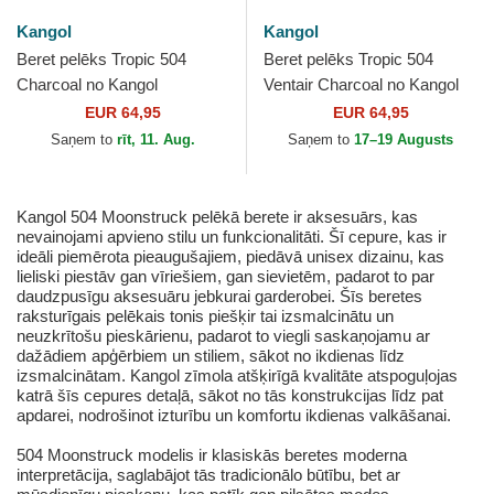
Kangol
Kangol
Beret pelēks Tropic 504
Beret pelēks Tropic 504
Charcoal no Kangol
Ventair Charcoal no Kangol
EUR 64,95
EUR 64,95
Saņem to
rīt, 11. Aug.
Saņem to
17–19 Augusts
Kangol 504 Moonstruck pelēkā berete ir aksesuārs, kas
nevainojami apvieno stilu un funkcionalitāti. Šī cepure, kas ir
ideāli piemērota pieaugušajiem, piedāvā unisex dizainu, kas
lieliski piestāv gan vīriešiem, gan sievietēm, padarot to par
daudzpusīgu aksesuāru jebkurai garderobei. Šīs beretes
raksturīgais pelēkais tonis piešķir tai izsmalcinātu un
neuzkrītošu pieskārienu, padarot to viegli saskaņojamu ar
dažādiem apģērbiem un stiliem, sākot no ikdienas līdz
izsmalcinātam. Kangol zīmola atšķirīgā kvalitāte atspoguļojas
katrā šīs cepures detaļā, sākot no tās konstrukcijas līdz pat
apdarei, nodrošinot izturību un komfortu ikdienas valkāšanai.
504 Moonstruck modelis ir klasiskās beretes moderna
interpretācija, saglabājot tās tradicionālo būtību, bet ar