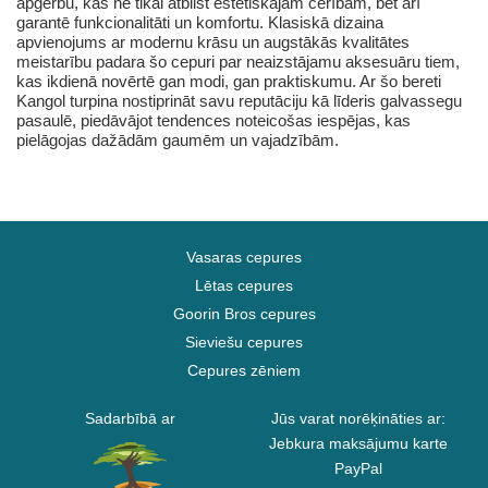
apģērbu, kas ne tikai atbilst estētiskajām cerībām, bet arī
garantē funkcionalitāti un komfortu. Klasiskā dizaina
apvienojums ar modernu krāsu un augstākās kvalitātes
meistarību padara šo cepuri par neaizstājamu aksesuāru tiem,
kas ikdienā novērtē gan modi, gan praktiskumu. Ar šo bereti
Kangol turpina nostiprināt savu reputāciju kā līderis galvassegu
pasaulē, piedāvājot tendences noteicošas iespējas, kas
pielāgojas dažādām gaumēm un vajadzībām.
Vasaras cepures
Lētas cepures
Goorin Bros cepures
Sieviešu cepures
Cepures zēniem
Sadarbībā ar
Jūs varat norēķināties ar:
Jebkura maksājumu karte
PayPal