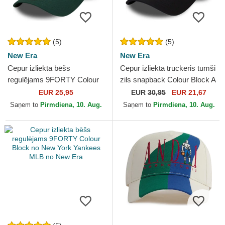
(5)
(5)
New Era
New Era
Cepur izliekta bēšs
Cepur izliekta truckeris tumši
regulējams 9FORTY Colour
zils snapback Colour Block A
Block no Oakland Athletics
Frame no New York Yankees
EUR 25,95
EUR
30,95
EUR 21,67
MLB no New Era
MLB no New Era
Saņem to
Pirmdiena, 10. Aug.
Saņem to
Pirmdiena, 10. Aug.