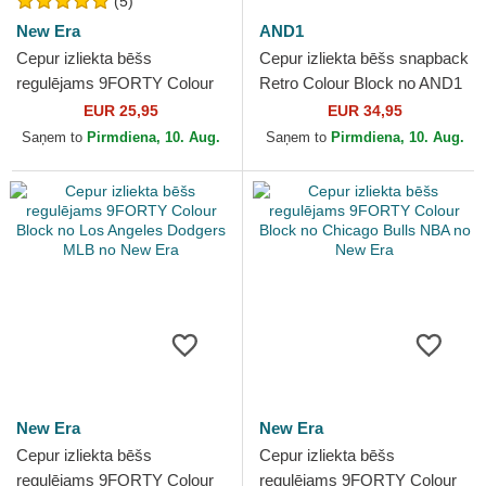
(5)
New Era
AND1
Cepur izliekta bēšs
Cepur izliekta bēšs snapback
regulējams 9FORTY Colour
Retro Colour Block no AND1
Block no New York Yankees
EUR 25,95
EUR 34,95
MLB no New Era
Saņem to
Pirmdiena, 10. Aug.
Saņem to
Pirmdiena, 10. Aug.
New Era
New Era
Cepur izliekta bēšs
Cepur izliekta bēšs
regulējams 9FORTY Colour
regulējams 9FORTY Colour