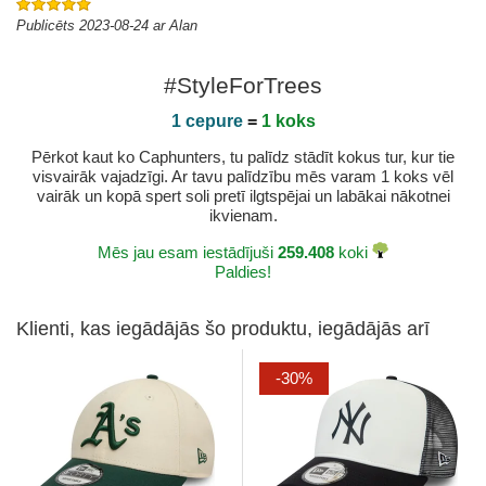
Publicēts 2023-08-24 ar Alan
#StyleForTrees
1 cepure
=
1 koks
Pērkot kaut ko Caphunters, tu palīdz stādīt kokus tur, kur tie
visvairāk vajadzīgi. Ar tavu palīdzību mēs varam 1 koks vēl
vairāk un kopā spert soli pretī ilgtspējai un labākai nākotnei
ikvienam.
Mēs jau esam iestādījuši
259.408
koki
Paldies!
Klienti, kas iegādājās šo produktu, iegādājās arī
-30%