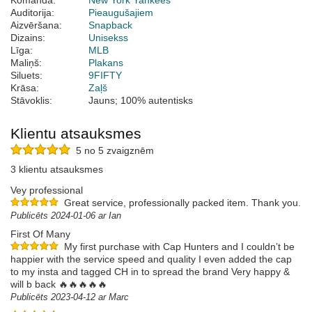
Komanda:
New York Yankees
Auditorija:
Pieaugušajiem
Aizvēršana:
Snapback
Dizains:
Unisekss
Līga:
MLB
Maliņš:
Plakans
Siluets:
9FIFTY
Krāsa:
Zaļš
Stāvoklis:
Jauns; 100% autentisks
Klientu atsauksmes
5 no 5 zvaigznēm
3 klientu atsauksmes
Vey professional
Great service, professionally packed item. Thank you.
Publicēts 2024-01-06 ar Ian
First Of Many
My first purchase with Cap Hunters and I couldn’t be
happier with the service speed and quality I even added the cap
to my insta and tagged CH in to spread the brand Very happy &
will b back 🔥🔥🔥🔥🔥
Publicēts 2023-04-12 ar Marc