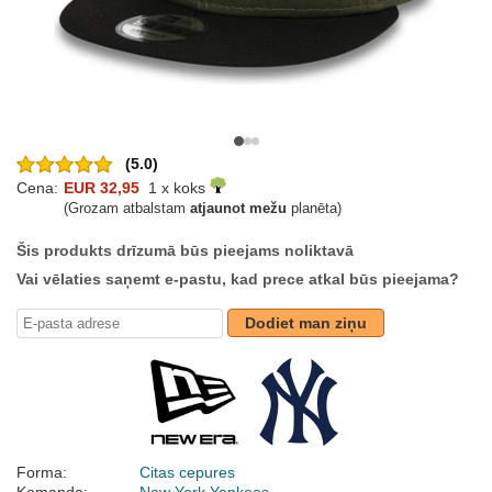
(5.0)
Cena:
EUR 32,95
1 x koks
(Grozam atbalstam
atjaunot mežu
planēta)
Šis produkts drīzumā būs pieejams noliktavā
Vai vēlaties saņemt e-pastu, kad prece atkal būs pieejama?
Dodiet man ziņu
Forma:
Citas cepures