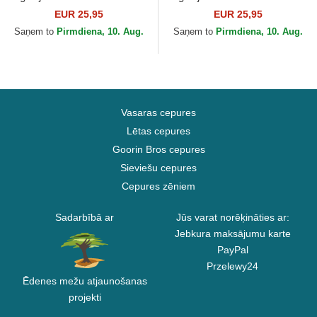
Block no Los Angeles
Block no Chicago Bulls NBA
EUR 25,95
EUR 25,95
Dodgers MLB no New Era
no New Era
Saņem to
Pirmdiena, 10. Aug.
Saņem to
Pirmdiena, 10. Aug.
Vasaras cepures
Lētas cepures
Goorin Bros cepures
Sieviešu cepures
Cepures zēniem
Sadarbībā ar
Jūs varat norēķināties ar:
Jebkura maksājumu karte
PayPal
Przelewy24
Ēdenes mežu atjaunošanas
projekti