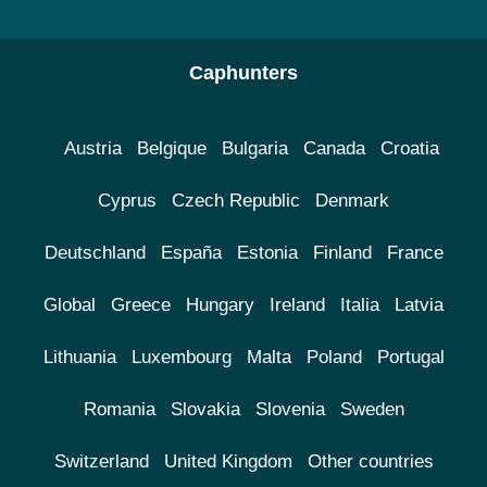
Caphunters
Austria
Belgique
Bulgaria
Canada
Croatia
Cyprus
Czech Republic
Denmark
Deutschland
España
Estonia
Finland
France
Global
Greece
Hungary
Ireland
Italia
Latvia
Lithuania
Luxembourg
Malta
Poland
Portugal
Romania
Slovakia
Slovenia
Sweden
Switzerland
United Kingdom
Other countries