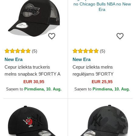
(5)
(5)
New Era
New Era
Cepur izliekta truckeris
Cepur izliekta melns
melns snapback 9FORTY A
regulējams 9FORTY
Frame Tonal no Los Angeles
Essential no Chicago Bulls
EUR 30,95
EUR 25,95
Lakers NBA no New Era
NBA no New Era
Saņem to
Pirmdiena, 10. Aug.
Saņem to
Pirmdiena, 10. Aug.