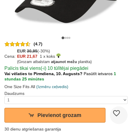
(4.7)
EUR
30,95
(-30%)
Cena:
EUR 21,67
1 x koks
(Grozam atbalstam
atjaunot mežu
planēta)
Palicis tikai viens(-i) 10 tūlītējai piegādei
Vai vēlaties to Pirmdiena, 10. Augusts?
Pasūtīt ietvaros
1
stundas 25 minūtes
One Size Fits All
(Izmēru ceļvedis)
Daudzums
Pievienot grozam
30 dienu atgriešanas garantija