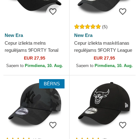
(5)
New Era
New Era
Cepur izliekta melns
Cepur izliekta maskēšanas
regulējams 9FORTY Tonal
regulējams 9FORTY League
Icon no New York Yankees
Essential no New York
EUR 27,95
EUR 27,95
MLB no New Era
Yankees MLB no New Era
Saņem to
Pirmdiena, 10. Aug.
Saņem to
Pirmdiena, 10. Aug.
BĒRNS