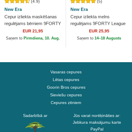
(4.9)
(5)
New Era
New Era
Cepur izliekta maskēšanas
Cepur izliekta melns
regulējams bērniem 9FORTY
regulējams 9FORTY League
League Essential no New
Essential no Chicago Bulls
EUR 21,95
EUR 25,95
York Yankees MLB no...
NBA no New Era
Saņem to
Pirmdiena, 10. Aug.
Saņem to
14–18 Augusts
Vasaras cepures
Lētas cepures
Goorin Bros cepures
Sieviešu cepures
Cepures zēniem
Sadarbībā ar
Jūs varat norēķināties ar:
Jebkura maksājumu karte
PayPal