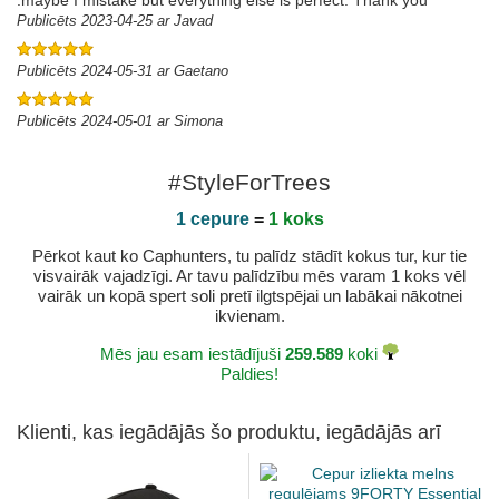
.maybe I mistake but everything else is perfect. Thank you
Publicēts 2023-04-25 ar Javad
Publicēts 2024-05-31 ar Gaetano
Publicēts 2024-05-01 ar Simona
#StyleForTrees
1 cepure
=
1 koks
Pērkot kaut ko Caphunters, tu palīdz stādīt kokus tur, kur tie
visvairāk vajadzīgi. Ar tavu palīdzību mēs varam 1 koks vēl
vairāk un kopā spert soli pretī ilgtspējai un labākai nākotnei
ikvienam.
Mēs jau esam iestādījuši
259.589
koki
Paldies!
Klienti, kas iegādājās šo produktu, iegādājās arī