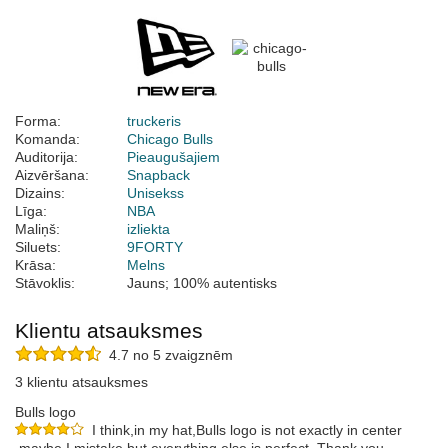
Forma:
truckeris
Komanda:
Chicago Bulls
Auditorija:
Pieaugušajiem
Aizvēršana:
Snapback
Dizains:
Unisekss
Līga:
NBA
Maliņš:
izliekta
Siluets:
9FORTY
Krāsa:
Melns
Stāvoklis:
Jauns; 100% autentisks
Klientu atsauksmes
4.7 no 5 zvaigznēm
3 klientu atsauksmes
Bulls logo
I think,in my hat,Bulls logo is not exactly in center