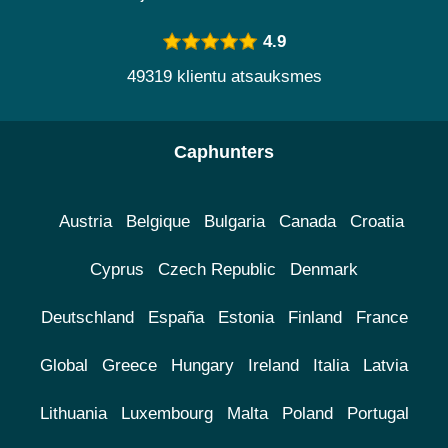
4.9
49319 klientu atsauksmes
Caphunters
Austria
Belgique
Bulgaria
Canada
Croatia
Cyprus
Czech Republic
Denmark
Deutschland
España
Estonia
Finland
France
Global
Greece
Hungary
Ireland
Italia
Latvia
Lithuania
Luxembourg
Malta
Poland
Portugal