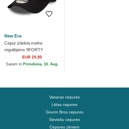
New Era
Cepur izliekta melns
regulējams 9FORTY
Seasonal no Racing Bulls F1
EUR 25,95
Team Formula 1 no New Era
Saņem to
Pirmdiena, 10. Aug.
Vasaras cepures
Lētas cepures
Goorin Bros cepures
Sieviešu cepures
Cepures zēniem