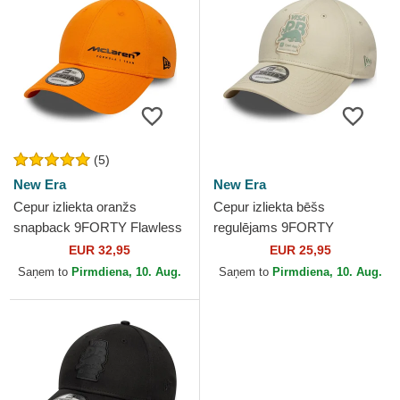
(5)
New Era
New Era
Cepur izliekta oranžs
Cepur izliekta bēšs
snapback 9FORTY Flawless
regulējams 9FORTY
no McLaren Racing Formula
Seasonal no Racing Bulls F1
EUR 32,95
EUR 25,95
1 no New Era
Team Formula 1 no New Era
Saņem to
Pirmdiena, 10. Aug.
Saņem to
Pirmdiena, 10. Aug.