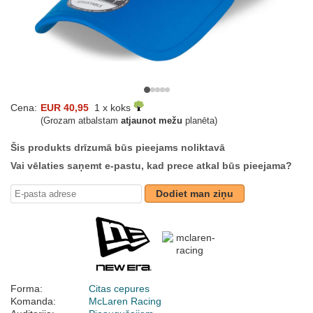
Cena:
EUR 40,95
1 x koks
(Grozam atbalstam
atjaunot mežu
planēta)
Šis produkts drīzumā būs pieejams noliktavā
Vai vēlaties saņemt e-pastu, kad prece atkal būs pieejama?
Dodiet man ziņu
Forma:
Citas cepures
Komanda:
McLaren Racing