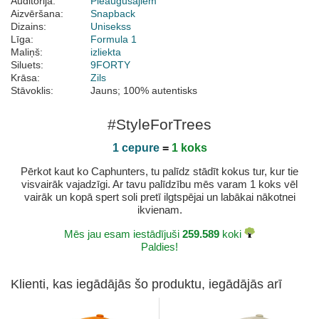
Auditorija:
Pieaugušajiem
Aizvēršana:
Snapback
Dizains:
Unisekss
Līga:
Formula 1
Maliņš:
izliekta
Siluets:
9FORTY
Krāsa:
Zils
Stāvoklis:
Jauns; 100% autentisks
#StyleForTrees
1 cepure
=
1 koks
Pērkot kaut ko Caphunters, tu palīdz stādīt kokus tur, kur tie
visvairāk vajadzīgi. Ar tavu palīdzību mēs varam 1 koks vēl
vairāk un kopā spert soli pretī ilgtspējai un labākai nākotnei
ikvienam.
Mēs jau esam iestādījuši
259.589
koki
Paldies!
Klienti, kas iegādājās šo produktu, iegādājās arī