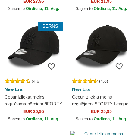
Essential no New York
League Essential no New
EUR 27,95
EUR 21,95
Yankees MLB no New Era
York Yankees MLB no...
Saņem to
Otrdiena, 11. Aug.
Saņem to
Otrdiena, 11. Aug.
BĒRNS
(4.6)
(4.8)
New Era
New Era
Cepur izliekta melns
Cepur izliekta melns
regulējams bērniem 9FORTY
regulējams 9FORTY League
League Essential no New
Essential no New York
EUR 20,95
EUR 25,95
York Yankees MLB no New
Yankees MLB no New Era
Saņem to
Otrdiena, 11. Aug.
Saņem to
Otrdiena, 11. Aug.
Era