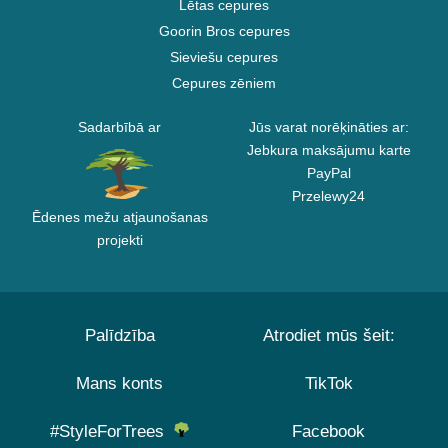
Lētas cepures
Goorin Bros cepures
Sieviešu cepures
Cepures zēniem
Sadarbībā ar
Jūs varat norēķināties ar:
Jebkura maksājumu karte
PayPal
Przelewy24
Ēdenes mežu atjaunošanas
projekti
Palīdzība
Atrodiet mūs šeit:
Mans konts
TikTok
#StyleForTrees
Facebook