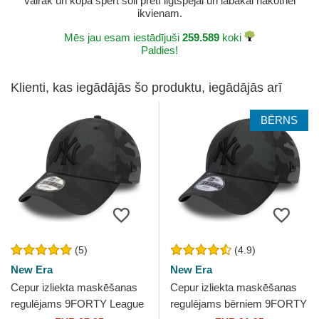
vairāk un kopā spert soli pretī ilgtspējai un labākai nākotnei
ikvienam.
Mēs jau esam iestādījuši
259.589
koki
Paldies!
Klienti, kas iegādājās šo produktu, iegādājās arī
BĒRNS
(5)
(4.9)
New Era
New Era
Cepur izliekta maskēšanas
Cepur izliekta maskēšanas
regulējams 9FORTY League
regulējams bērniem 9FORTY