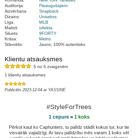
Komanda:
New York Yankees
Auditorija:
Pieaugušajiem
Aizvēršana:
Snapback
Dizains:
Unisekss
Līga:
MLB
Maliņš:
izliekta
Siluets:
9FORTY
Krāsa:
Melns
Stāvoklis:
Jauns; 100% autentisks
Klientu atsauksmes
5 no 5 zvaigznēm
1 klientu atsauksmes
Publicēts 2023-12-04 ar YASSINE
#StyleForTrees
1 cepure
=
1 koks
Pērkot kaut ko Caphunters, tu palīdz stādīt kokus tur, kur tie
visvairāk vajadzīgi. Ar tavu palīdzību mēs varam 1 koks vēl