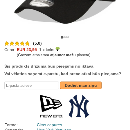
(5.0)
Cena:
EUR 23,95
1 x koks
(Grozam atbalstam
atjaunot mežu
planēta)
Šis produkts drīzumā būs pieejams noliktavā
Vai vēlaties saņemt e-pastu, kad prece atkal būs pieejama?
Dodiet man ziņu
Forma:
Citas cepures