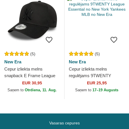
(5)
(5)
New Era
New Era
Cepur izliekta melns
Cepur izliekta melns
snapback E Frame League
regulējams 9TWENTY
Essential no New York
League Essential no New
EUR 30,95
EUR 25,95
Yankees MLB no New Era
York Yankees MLB no New
Saņem to
Otrdiena, 11. Aug.
Saņem to
17–19 Augusts
Era
Vasaras cepures