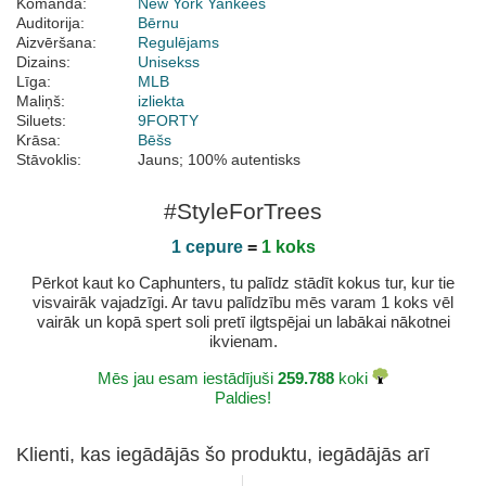
Komanda:
New York Yankees
Auditorija:
Bērnu
Aizvēršana:
Regulējams
Dizains:
Unisekss
Līga:
MLB
Maliņš:
izliekta
Siluets:
9FORTY
Krāsa:
Bēšs
Stāvoklis:
Jauns; 100% autentisks
#StyleForTrees
1 cepure
=
1 koks
Pērkot kaut ko Caphunters, tu palīdz stādīt kokus tur, kur tie
visvairāk vajadzīgi. Ar tavu palīdzību mēs varam 1 koks vēl
vairāk un kopā spert soli pretī ilgtspējai un labākai nākotnei
ikvienam.
Mēs jau esam iestādījuši
259.788
koki
Paldies!
Klienti, kas iegādājās šo produktu, iegādājās arī