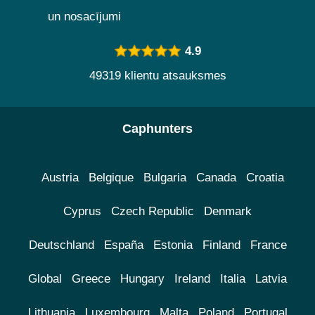
un nosacījumi
4.9
49319 klientu atsauksmes
Caphunters
Austria
Belgique
Bulgaria
Canada
Croatia
Cyprus
Czech Republic
Denmark
Deutschland
España
Estonia
Finland
France
Global
Greece
Hungary
Ireland
Italia
Latvia
Lithuania
Luxembourg
Malta
Poland
Portugal