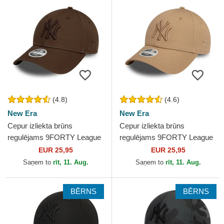
(4.8)
(4.6)
New Era
New Era
Cepur izliekta brūns
Cepur izliekta brūns
regulējams 9FORTY League
regulējams 9FORTY League
Essential no New York
Essential no New York
EUR 25,95
EUR 25,95
Yankees MLB no New Era
Yankees MLB no New Era
Saņem to
rīt, 11. Aug.
Saņem to
rīt, 11. Aug.
BĒRNS
BĒRNS