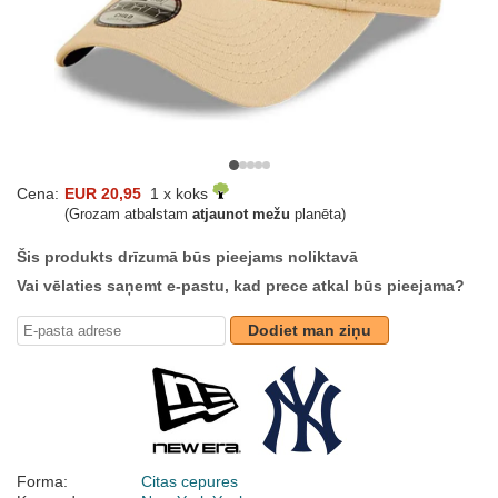
Cena:
EUR 20,95
1 x koks
(Grozam atbalstam
atjaunot mežu
planēta)
Šis produkts drīzumā būs pieejams noliktavā
Vai vēlaties saņemt e-pastu, kad prece atkal būs pieejama?
Dodiet man ziņu
Forma:
Citas cepures