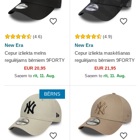
(4.6)
(4.9)
New Era
New Era
Cepur izliekta melns
Cepur izliekta maskēšanas
regulējams bērniem 9FORTY
regulējams bērniem 9FORTY
League Essential no New
League Essential no New
EUR 20,95
EUR 21,95
York Yankees MLB no New
York Yankees MLB no...
Saņem to
rīt, 11. Aug.
Saņem to
rīt, 11. Aug.
Era
BĒRNS