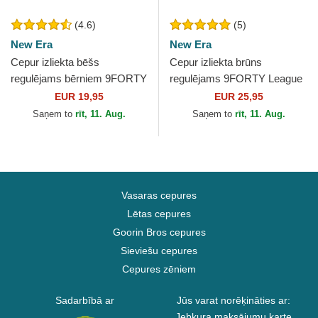
(4.6)
(5)
New Era
New Era
Cepur izliekta bēšs
Cepur izliekta brūns
regulējams bērniem 9FORTY
regulējams 9FORTY League
League Essential no New
Essential no New York
EUR 19,95
EUR 25,95
York Yankees MLB no New
Yankees MLB no New Era
Saņem to
rīt, 11. Aug.
Saņem to
rīt, 11. Aug.
Era
Vasaras cepures
Lētas cepures
Goorin Bros cepures
Sieviešu cepures
Cepures zēniem
Sadarbībā ar
Jūs varat norēķināties ar:
Jebkura maksājumu karte