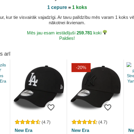
1 cepure
=
1 koks
r, kur tie visvairāk vajadzīgi. Ar tavu palīdzību mēs varam 1 koks vēl 
nākotnei ikvienam.
Mēs jau esam iestādījuši
259.781
koki
Paldies!
s arī
-20%
(4.7)
(4.7)
New Era
New Era
Ne