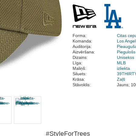
Forma:
Citas cep
Komanda:
Los Ange
Auditorija:
Pieauguš
Aizvēršana:
Piegulošs
Dizains:
Unisekss
Līga:
MLB
Maliņš:
izliekta
Siluets:
39THIRT
Krāsa:
Zaļš
Stāvoklis:
Jauns; 10
#StyleForTrees