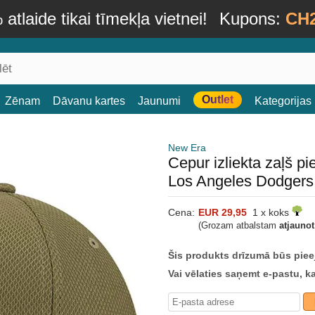
atlaide tikai tīmekļa vietnei!
Kupons:
CH
Outlet
Zēnam
Dāvanu kartes
Jaunumi
Kategorijas
New Era
Cepur izliekta zaļš 
Los Angeles Dodger
Cena:
EUR 29,95
1 x koks
(Grozam atbalstam
atjauno
Šis produkts drīzumā būs piee
Vai vēlaties saņemt e-pastu, k