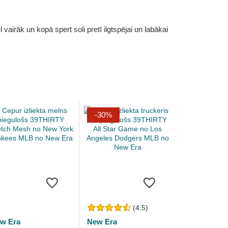
vairāk un kopā spert soli pretī ilgtspējai un labākai
-30%
(4.5)
w Era
New Era