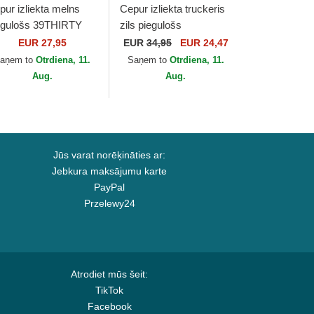
pur izliekta melns
Cepur izliekta truckeris
egulošs 39THIRTY
zils piegulošs
retch Mesh no New
39THIRTY All Star
EUR 27,95
EUR
34,95
EUR 24,47
rk Yankees MLB no
Game no Los Angeles
aņem to
Otrdiena, 11.
Saņem to
Otrdiena, 11.
w Era
Dodgers MLB no New
Aug.
Aug.
Era
Jūs varat norēķināties ar:
Jebkura maksājumu karte
PayPal
Przelewy24
Atrodiet mūs šeit:
TikTok
Facebook