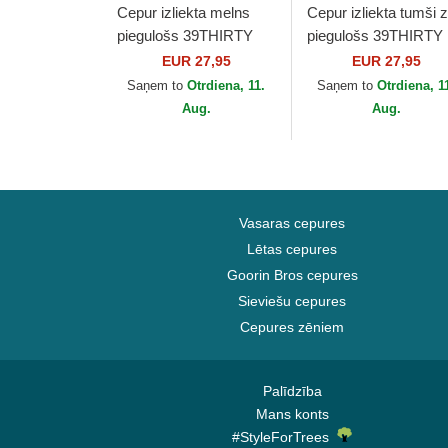
Cepur izliekta melns
Cepur izliekta tumši z
piegulošs 39THIRTY
piegulošs 39THIRTY
Essential no Los
Classic no Los Angel
EUR 27,95
EUR 27,95
Angeles Dodgers MLB
Dodgers MLB no Ne
Saņem to
Otrdiena, 11.
Saņem to
Otrdiena, 1
no New Era
Era
Aug.
Aug.
Vasaras cepures
Lētas cepures
Goorin Bros cepures
Sieviešu cepures
Cepures zēniem
Palīdzība
Mans konts
#StyleForTrees