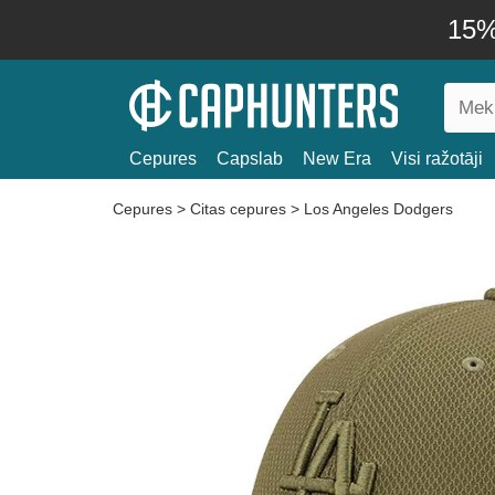
15% 
Cepures
Capslab
New Era
Visi ražotāji
Cepures
>
Citas cepures
>
Los Angeles Dodgers