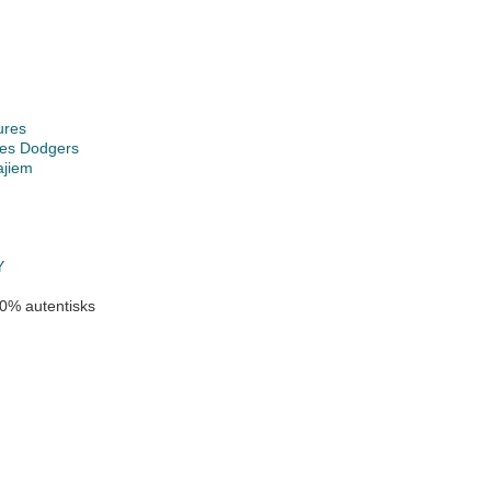
ures
les Dodgers
ajiem
Y
0% autentisks