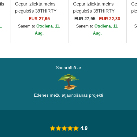
ils
Cepur izliekta melns
Cepur izliekta melns
Ce
piegulošs 39THIRTY
piegulošs 39THIRTY
pi
es
Essential no Los
Classic no New York
St
EUR 27,95
EUR
27,95
EUR 22,36
w
Angeles Dodgers MLB
Yankees MLB no New
Yo
1.
Saņem to
Otrdiena, 11.
Saņem to
Otrdiena, 11.
S
no New Era
Era
Ne
Aug.
Aug.
Sadarbībā ar
Ēdenes mežu atjaunošanas projekti
4.9