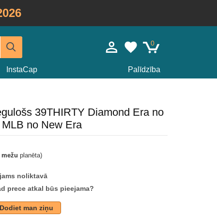
2026
0
InstaCap
Palīdzība
piegulošs 39THIRTY Diamond Era no
s MLB no New Era
t mežu
planēta)
jams noliktavā
ad prece atkal būs pieejama?
Dodiet man ziņu