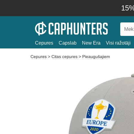
15% 
Cepures
Capslab
New Era
Visi ražotāji
Cepures
>
Citas cepures
>
Pieaugušajiem