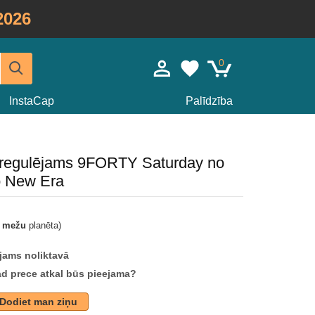
2026
0
InstaCap
Palīdzība
s regulējams 9FORTY Saturday no
o New Era
t mežu
planēta)
jams noliktavā
ad prece atkal būs pieejama?
Dodiet man ziņu