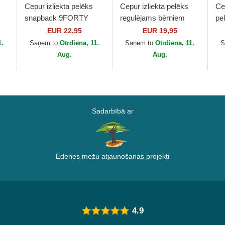
Cepur izliekta pelēks
Cepur izliekta pelēks
Cep
snapback 9FORTY
regulējams bērniem
pe
Mesh Flawless no New
9FORTY Essential no
Br
EUR 22,95
EUR 19,95
w
York Yankees MLB no
New York Yankees
Ya
1.
Saņem to
Otrdiena, 11.
Saņem to
Otrdiena, 11.
S
New Era
MLB no New Era
Br
Aug.
Aug.
Sadarbībā ar
Ēdenes mežu atjaunošanas projekti
4.9