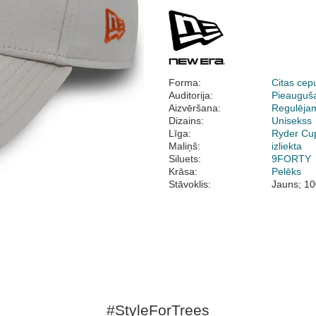
Forma:
Citas cep
Auditorija:
Pieauguš
Aizvēršana:
Regulēja
Dizains:
Unisekss
Līga:
Ryder Cu
Maliņš:
izliekta
Siluets:
9FORTY
Krāsa:
Pelēks
Stāvoklis:
Jauns; 10
#StyleForTrees