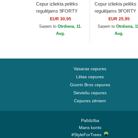
Cepur izliekta pelēks
Cepur izliekta pelēks
regulējams 9FORTY
regulējams 9FORTY
Diamond Era no New
Tonal no New York
EUR 30,95
EUR 25,95
York Yankees MLB no
Yankees MLB no Ne
Saņem to
Otrdiena, 11.
Saņem to
Otrdiena, 1
New Era
Era
Aug.
Aug.
Vasaras cepures
Lētas cepures
Goorin Bros cepures
Sieviešu cepures
Cepures zēniem
Palīdzība
Mans konts
#StyleForTrees