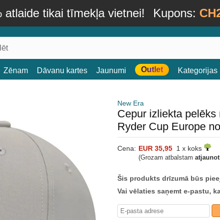
atlaide tikai tīmekļa vietnei!
Kupons:
CH
Outlet
Zēnam
Dāvanu kartes
Jaunumi
Kategorijas
New Era
Cepur izliekta pelēk
Ryder Cup Europe n
Cena:
EUR 35,95
1 x koks
(Grozam atbalstam
atjauno
Šis produkts drīzumā būs piee
Vai vēlaties saņemt e-pastu, k