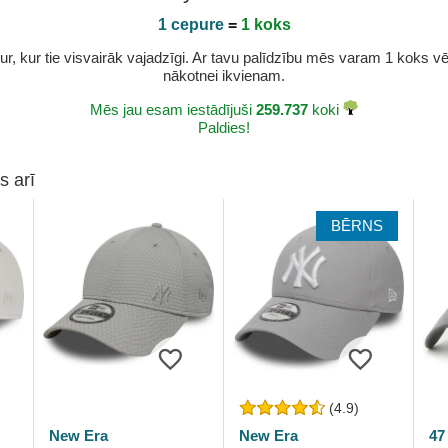
1 cepure
=
1 koks
r, kur tie visvairāk vajadzīgi. Ar tavu palīdzību mēs varam 1 koks vēl 
nākotnei ikvienam.
Mēs jau esam iestādījuši
259.737
koki
Paldies!
s arī
BĒRNS
(4.9)
New Era
New Era
47