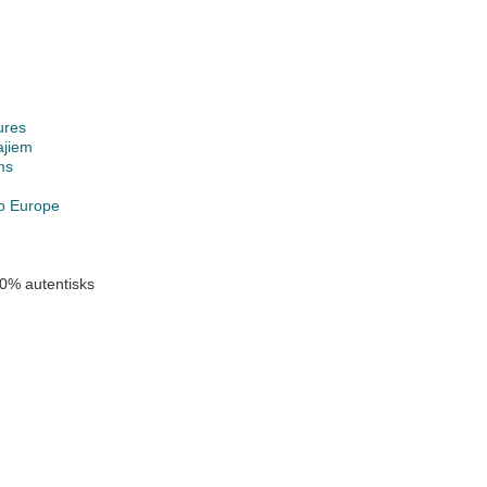
ures
ajiem
ms
p Europe
0% autentisks