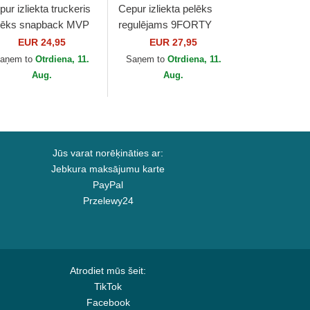
ur izliekta truckeris
Cepur izliekta pelēks
lēks snapback MVP
regulējams 9FORTY
anson no New York
Jersey no New York
EUR 24,95
EUR 27,95
nkees MLB no 47
Yankees MLB no New
aņem to
Otrdiena, 11.
Saņem to
Otrdiena, 11.
and
Era
Aug.
Aug.
Jūs varat norēķināties ar:
Jebkura maksājumu karte
PayPal
Przelewy24
Atrodiet mūs šeit:
TikTok
Facebook