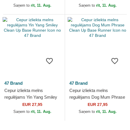
Runner Icon no 47 Brand
Brand
Saņem to
rīt, 11. Aug.
Saņem to
rīt, 11. Aug.
47 Brand
47 Brand
Cepur izliekta melns
Cepur izliekta melns
regulējams Yin Yang Smiley
regulējams Dog Mum Phrase
Clean Up Base Runner Icon
Clean Up Base Runner Icon
EUR 27,95
EUR 27,95
no 47 Brand
no 47 Brand
Saņem to
rīt, 11. Aug.
Saņem to
rīt, 11. Aug.