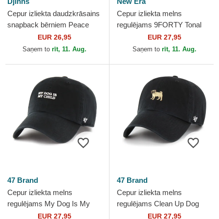
Djinns
New Era
Cepur izliekta daudzkrāsains
Cepur izliekta melns
snapback bērniem Peace
regulējams 9FORTY Tonal
Pizza Food no Djinns
Icon no New York Yankees
EUR 26,95
EUR 27,95
MLB no New Era
Saņem to
rīt, 11. Aug.
Saņem to
rīt, 11. Aug.
47 Brand
47 Brand
Cepur izliekta melns
Cepur izliekta melns
regulējams My Dog Is My
regulējams Clean Up Dog
Child Phrase Clean Up Base
Base Runner Icon no 47
EUR 27,95
EUR 27,95