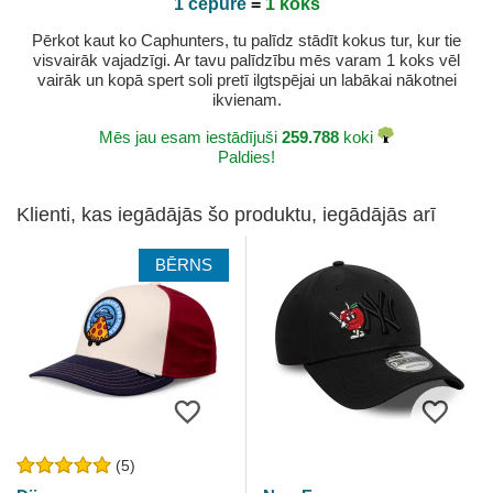
1 cepure
=
1 koks
Pērkot kaut ko Caphunters, tu palīdz stādīt kokus tur, kur tie
visvairāk vajadzīgi. Ar tavu palīdzību mēs varam 1 koks vēl
vairāk un kopā spert soli pretī ilgtspējai un labākai nākotnei
ikvienam.
Mēs jau esam iestādījuši
259.788
koki
Paldies!
Klienti, kas iegādājās šo produktu, iegādājās arī
BĒRNS
(5)