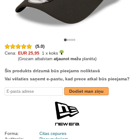
(5.0)
Cena:
EUR 25,95
1 x koks
(Grozam atbalstam
atjaunot mežu
planēta)
Šis produkts drīzumā būs pieejams noliktavā
Vai vēlaties saņemt e-pastu, kad prece atkal būs pieejama?
Dodiet man ziņu
Forma:
Citas cepures