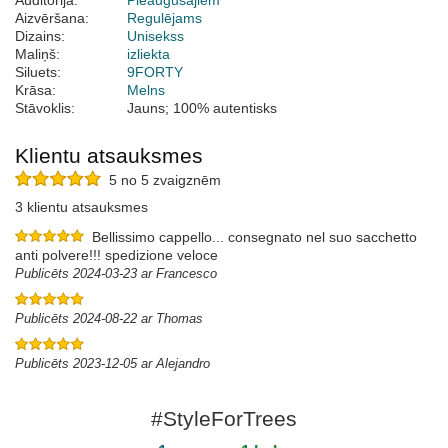
Auditorija:
Pieaugušajiem
Aizvēršana:
Regulējams
Dizains:
Unisekss
Maliņš:
izliekta
Siluets:
9FORTY
Krāsa:
Melns
Stāvoklis:
Jauns; 100% autentisks
Klientu atsauksmes
5 no 5 zvaigznēm
3 klientu atsauksmes
Bellissimo cappello... consegnato nel suo sacchetto
anti polvere!!! spedizione veloce
Publicēts 2024-03-23 ar Francesco
Publicēts 2024-08-22 ar Thomas
Publicēts 2023-12-05 ar Alejandro
#StyleForTrees