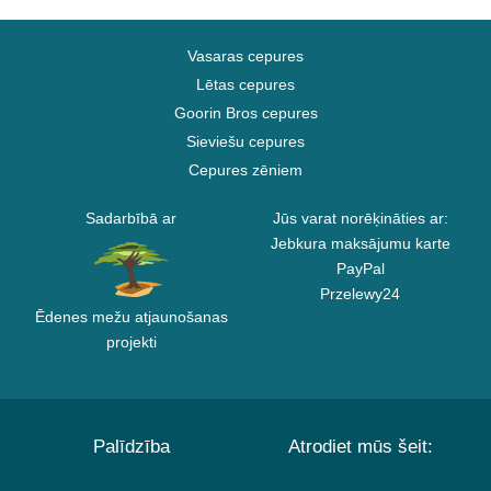
Vasaras cepures
Lētas cepures
Goorin Bros cepures
Sieviešu cepures
Cepures zēniem
Sadarbībā ar
Jūs varat norēķināties ar:
Jebkura maksājumu karte
PayPal
Przelewy24
Ēdenes mežu atjaunošanas
projekti
Palīdzība
Atrodiet mūs šeit: