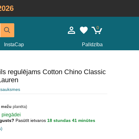
2026
0
InstaCap
Palīdzība
zils regulējams Cotton Chino Classic
Lauren
atsauksmes
t mežu
planēta)
ai piegādei
Augusts?
Pasūtīt ietvaros
18 stundas 41 minūtes
s)