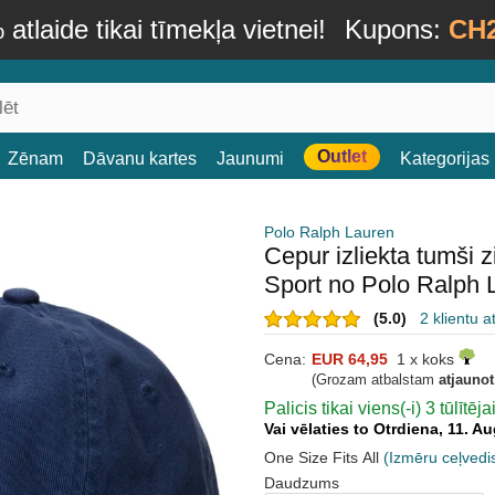
atlaide tikai tīmekļa vietnei!
Kupons:
CH
Outlet
Zēnam
Dāvanu kartes
Jaunumi
Kategorijas
Polo Ralph Lauren
Cepur izliekta tumši 
Sport no Polo Ralph 
(5.0)
2 klientu 
Cena:
EUR 64,95
1 x koks
(Grozam atbalstam
atjauno
Palicis tikai viens(-i) 3 tūlītēj
Vai vēlaties to Otrdiena, 11. 
One Size Fits All
(Izmēru ceļvedi
Daudzums