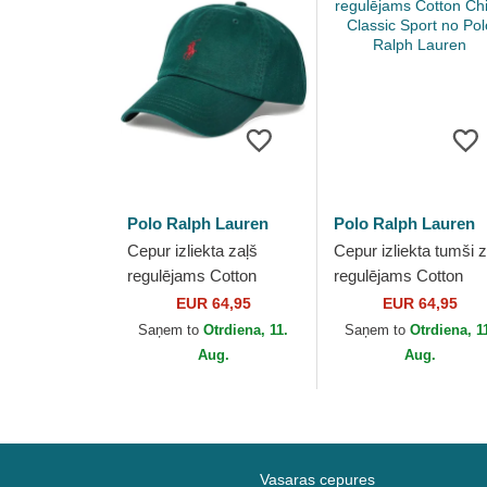
Polo Ralph Lauren
Polo Ralph Lauren
Cepur izliekta zaļš
Cepur izliekta tumši z
regulējams Cotton
regulējams Cotton
Chino Classic Sport no
Chino Classic Sport 
EUR 64,95
EUR 64,95
Polo Ralph Lauren
Polo Ralph Lauren
Saņem to
Otrdiena, 11.
Saņem to
Otrdiena, 1
Aug.
Aug.
Vasaras cepures