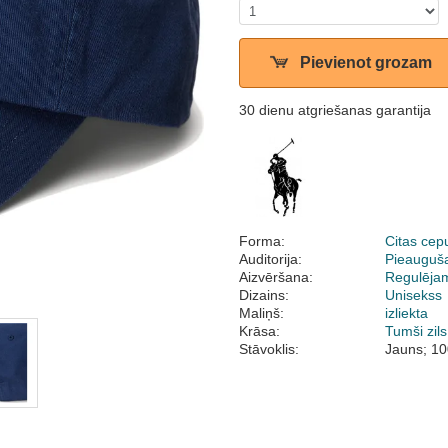
Pievienot grozam
30 dienu atgriešanas garantija
Forma:
Citas cep
Auditorija:
Pieauguš
Aizvēršana:
Regulēja
Dizains:
Unisekss
Maliņš:
izliekta
Krāsa:
Tumši zils
Stāvoklis:
Jauns; 10