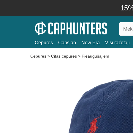
15% 
Cepures
Capslab
New Era
Visi ražotāji
Cepures
>
Citas cepures
>
Pieaugušajiem