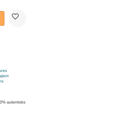
ures
ajiem
ms
0% autentisks