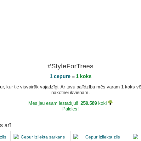
#StyleForTrees
1 cepure
=
1 koks
r, kur tie visvairāk vajadzīgi. Ar tavu palīdzību mēs varam 1 koks vēl 
nākotnei ikvienam.
Mēs jau esam iestādījuši
259.589
koki
Paldies!
s arī