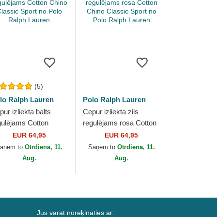
(5)
lo Ralph Lauren
Polo Ralph Lauren
ur izliekta balts
Cepur izliekta zils
gulējams Cotton
regulējams rosa Cotton
ino Classic Sport no
Chino Classic Sport no
EUR 64,95
EUR 64,95
lo Ralph Lauren
Polo Ralph Lauren
aņem to
Otrdiena, 11.
Saņem to
Otrdiena, 11.
Aug.
Aug.
Jūs varat norēķināties ar: