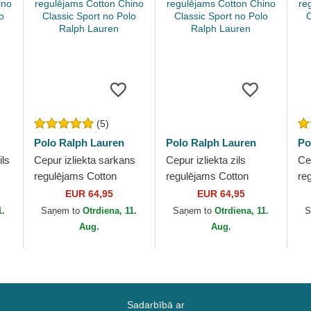
(5)
Polo Ralph Lauren
Polo Ralph Lauren
Po
ils
Cepur izliekta sarkans
Cepur izliekta zils
Cep
regulējams Cotton
regulējams Cotton
re
no
Chino Classic Sport no
Chino Classic Sport no
Ch
EUR 64,95
EUR 64,95
Polo Ralph Lauren
Polo Ralph Lauren
Po
1.
Saņem to
Otrdiena, 11.
Saņem to
Otrdiena, 11.
S
Aug.
Aug.
Sadarbībā ar