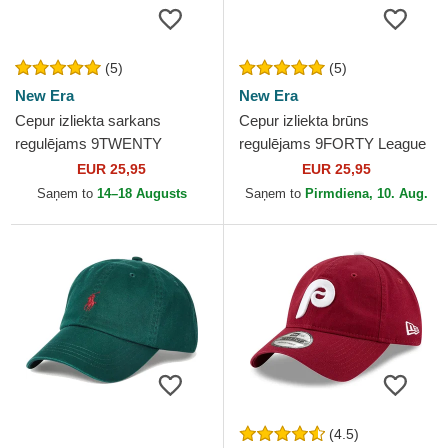
(5)
(5)
New Era
New Era
Cepur izliekta sarkans
Cepur izliekta brūns
regulējams 9TWENTY
regulējams 9FORTY League
League Essential no New
Essential no New York
EUR 25,95
EUR 25,95
York Yankees MLB no New
Yankees MLB no New Era
Saņem to
14–18 Augusts
Saņem to
Pirmdiena, 10. Aug.
Era
(4.5)