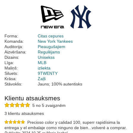
Forma:
Citas cepures
Komanda:
New York Yankees
Auditorija:
Pieaugušajiem
Aizvēršana:
Regulējams
Dizains:
Unisekss
Līga:
MLB
Maliņš:
izliekta
Siluets:
9TWENTY
Krāsa:
Zaļš
Stāvoklis:
Jauns; 100% autentisks
Klientu atsauksmes
5 no 5 zvaigznēm
3 klientu atsauksmes
Precioso color y calidad 100, superr rapidísima la
entrega y el embalaje como ninguno de bien...volveré a comprar.