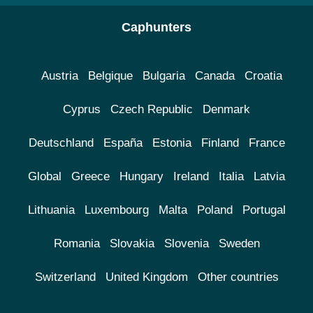
Caphunters
Austria
Belgique
Bulgaria
Canada
Croatia
Cyprus
Czech Republic
Denmark
Deutschland
España
Estonia
Finland
France
Global
Greece
Hungary
Ireland
Italia
Latvia
Lithuania
Luxembourg
Malta
Poland
Portugal
Romania
Slovakia
Slovenia
Sweden
Switzerland
United Kingdom
Other countries