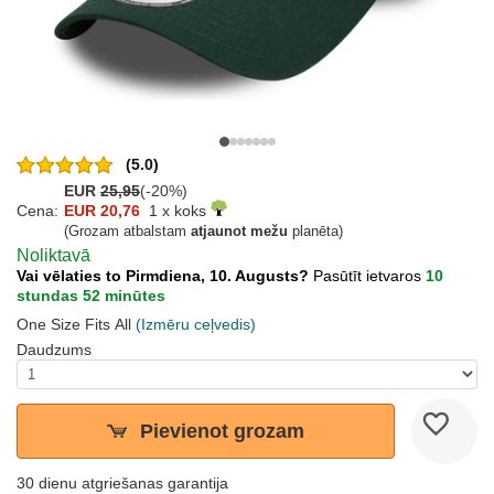
(5.0)
EUR
25,95
(-20%)
Cena:
EUR 20,76
1 x koks
(Grozam atbalstam
atjaunot mežu
planēta)
Noliktavā
Vai vēlaties to Pirmdiena, 10. Augusts?
Pasūtīt ietvaros
10
stundas 52 minūtes
One Size Fits All
(Izmēru ceļvedis)
Daudzums
Pievienot grozam
30 dienu atgriešanas garantija