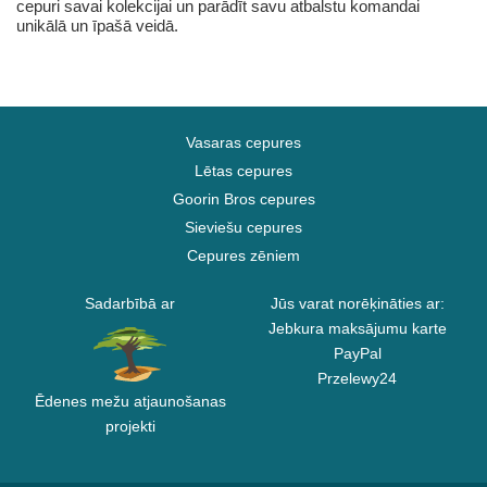
cepuri savai kolekcijai un parādīt savu atbalstu komandai
unikālā un īpašā veidā.
Vasaras cepures
Lētas cepures
Goorin Bros cepures
Sieviešu cepures
Cepures zēniem
Sadarbībā ar
Jūs varat norēķināties ar:
Jebkura maksājumu karte
PayPal
Przelewy24
Ēdenes mežu atjaunošanas
projekti