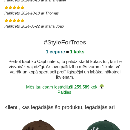
Publicēts 2024-10-25 ar Maria Isabel
Publicēts 2024-10-10 ar Thomas
Publicēts 2024-06-22 ar Maria João
#StyleForTrees
1 cepure
=
1 koks
Pērkot kaut ko Caphunters, tu palīdz stādīt kokus tur, kur tie
visvairāk vajadzīgi. Ar tavu palīdzību mēs varam 1 koks vēl
vairāk un kopā spert soli pretī ilgtspējai un labākai nākotnei
ikvienam.
Mēs jau esam iestādījuši
259.589
koki
Paldies!
Klienti, kas iegādājās šo produktu, iegādājās arī