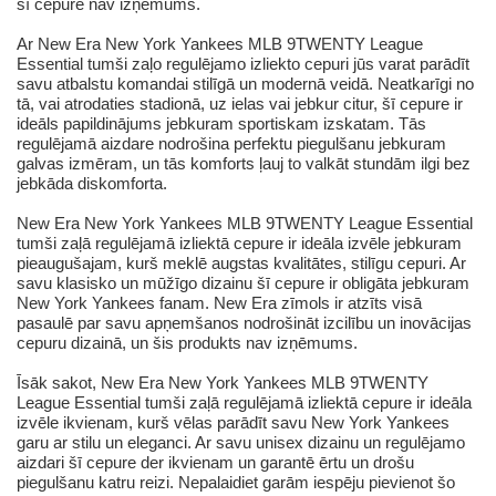
šī cepure nav izņēmums.
Ar New Era New York Yankees MLB 9TWENTY League
Essential tumši zaļo regulējamo izliekto cepuri jūs varat parādīt
savu atbalstu komandai stilīgā un modernā veidā. Neatkarīgi no
tā, vai atrodaties stadionā, uz ielas vai jebkur citur, šī cepure ir
ideāls papildinājums jebkuram sportiskam izskatam. Tās
regulējamā aizdare nodrošina perfektu piegulšanu jebkuram
galvas izmēram, un tās komforts ļauj to valkāt stundām ilgi bez
jebkāda diskomforta.
New Era New York Yankees MLB 9TWENTY League Essential
tumši zaļā regulējamā izliektā cepure ir ideāla izvēle jebkuram
pieaugušajam, kurš meklē augstas kvalitātes, stilīgu cepuri. Ar
savu klasisko un mūžīgo dizainu šī cepure ir obligāta jebkuram
New York Yankees fanam. New Era zīmols ir atzīts visā
pasaulē par savu apņemšanos nodrošināt izcilību un inovācijas
cepuru dizainā, un šis produkts nav izņēmums.
Īsāk sakot, New Era New York Yankees MLB 9TWENTY
League Essential tumši zaļā regulējamā izliektā cepure ir ideāla
izvēle ikvienam, kurš vēlas parādīt savu New York Yankees
garu ar stilu un eleganci. Ar savu unisex dizainu un regulējamo
aizdari šī cepure der ikvienam un garantē ērtu un drošu
piegulšanu katru reizi. Nepalaidiet garām iespēju pievienot šo