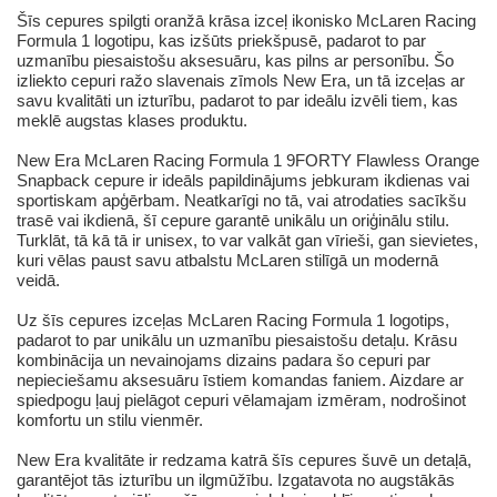
Šīs cepures spilgti oranžā krāsa izceļ ikonisko McLaren Racing
Formula 1 logotipu, kas izšūts priekšpusē, padarot to par
uzmanību piesaistošu aksesuāru, kas pilns ar personību. Šo
izliekto cepuri ražo slavenais zīmols New Era, un tā izceļas ar
savu kvalitāti un izturību, padarot to par ideālu izvēli tiem, kas
meklē augstas klases produktu.
New Era McLaren Racing Formula 1 9FORTY Flawless Orange
Snapback cepure ir ideāls papildinājums jebkuram ikdienas vai
sportiskam apģērbam. Neatkarīgi no tā, vai atrodaties sacīkšu
trasē vai ikdienā, šī cepure garantē unikālu un oriģinālu stilu.
Turklāt, tā kā tā ir unisex, to var valkāt gan vīrieši, gan sievietes,
kuri vēlas paust savu atbalstu McLaren stilīgā un modernā
veidā.
Uz šīs cepures izceļas McLaren Racing Formula 1 logotips,
padarot to par unikālu un uzmanību piesaistošu detaļu. Krāsu
kombinācija un nevainojams dizains padara šo cepuri par
nepieciešamu aksesuāru īstiem komandas faniem. Aizdare ar
spiedpogu ļauj pielāgot cepuri vēlamajam izmēram, nodrošinot
komfortu un stilu vienmēr.
New Era kvalitāte ir redzama katrā šīs cepures šuvē un detaļā,
garantējot tās izturību un ilgmūžību. Izgatavota no augstākās