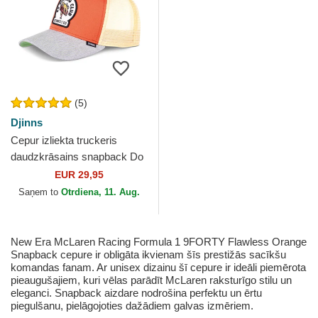
(5)
Djinns
Cepur izliekta truckeris
daudzkrāsains snapback Do
Nothing Club HFT DNC 1.1
EUR 29,95
no Djinns
Saņem to
Otrdiena, 11. Aug.
New Era McLaren Racing Formula 1 9FORTY Flawless Orange
Snapback cepure ir obligāta ikvienam šīs prestižās sacīkšu
komandas fanam. Ar unisex dizainu šī cepure ir ideāli piemērota
pieaugušajiem, kuri vēlas parādīt McLaren raksturīgo stilu un
eleganci. Snapback aizdare nodrošina perfektu un ērtu
piegulšanu, pielāgojoties dažādiem galvas izmēriem.