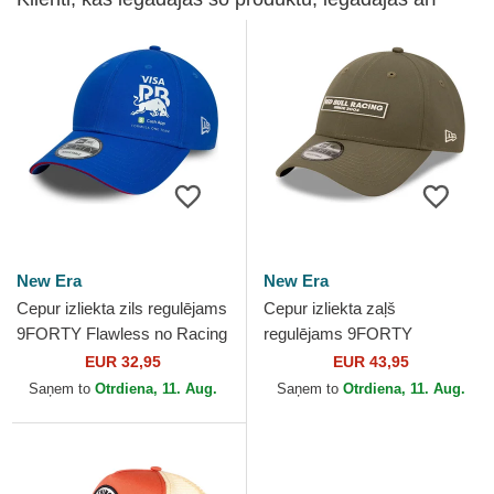
New Era
New Era
Cepur izliekta zils regulējams
Cepur izliekta zaļš
9FORTY Flawless no Racing
regulējams 9FORTY
Bulls F1 Team Formula 1 no
REPREVE Wordmark no
EUR 32,95
EUR 43,95
New Era
Red Bull Racing Formula 1
Saņem to
Otrdiena, 11. Aug.
Saņem to
Otrdiena, 11. Aug.
no New Era