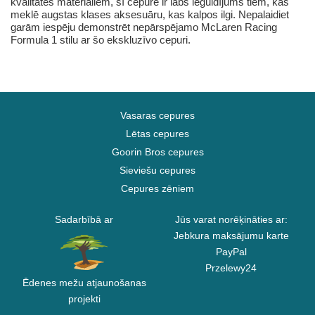
kvalitātes materiāliem, šī cepure ir labs ieguldījums tiem, kas
meklē augstas klases aksesuāru, kas kalpos ilgi. Nepalaidiet
garām iespēju demonstrēt nepārspējamo McLaren Racing
Formula 1 stilu ar šo ekskluzīvo cepuri.
Vasaras cepures
Lētas cepures
Goorin Bros cepures
Sieviešu cepures
Cepures zēniem
Sadarbībā ar
Jūs varat norēķināties ar:
Jebkura maksājumu karte
PayPal
Przelewy24
Ēdenes mežu atjaunošanas
projekti