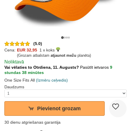
(5.0)
Cena:
EUR 32,95
1 x koks
(Grozam atbalstam
atjaunot mežu
planēta)
Noliktavā
Vai vēlaties to Otrdiena, 11. Augusts?
Pasūtīt ietvaros
9
stundas 38 minūtes
One Size Fits All
(Izmēru ceļvedis)
Daudzums
Pievienot grozam
30 dienu atgriešanas garantija