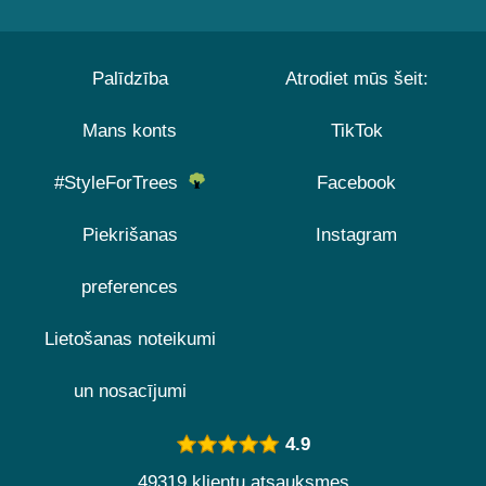
Palīdzība
Atrodiet mūs šeit:
Mans konts
TikTok
#StyleForTrees
Facebook
Piekrišanas
Instagram
preferences
Lietošanas noteikumi
un nosacījumi
4.9
49319 klientu atsauksmes