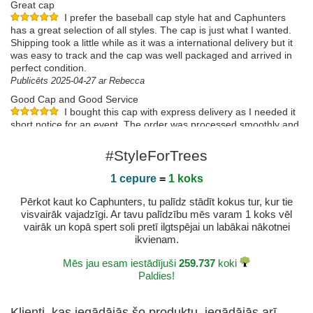
Great cap
I prefer the baseball cap style hat and Caphunters
has a great selection of all styles. The cap is just what I wanted.
Shipping took a little while as it was a international delivery but it
was easy to track and the cap was well packaged and arrived in
perfect condition.
Publicēts 2025-04-27 ar Rebecca
Good Cap and Good Service
I bought this cap with express delivery as I needed it
short notice for an event. The order was processed smoothly and
the cap was delivered within 2 working days after I placed the
order.No complaints at all
#StyleForTrees
Publicēts 2024-06-26 ar Magdalena
1 cepure
=
1 koks
Pērkot kaut ko Caphunters, tu palīdz stādīt kokus tur, kur tie
visvairāk vajadzīgi. Ar tavu palīdzību mēs varam 1 koks vēl
vairāk un kopā spert soli pretī ilgtspējai un labākai nākotnei
ikvienam.
Mēs jau esam iestādījuši
259.737
koki
Paldies!
Klienti, kas iegādājās šo produktu, iegādājās arī