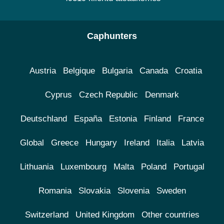
Caphunters
Austria
Belgique
Bulgaria
Canada
Croatia
Cyprus
Czech Republic
Denmark
Deutschland
España
Estonia
Finland
France
Global
Greece
Hungary
Ireland
Italia
Latvia
Lithuania
Luxembourg
Malta
Poland
Portugal
Romania
Slovakia
Slovenia
Sweden
Switzerland
United Kingdom
Other countries